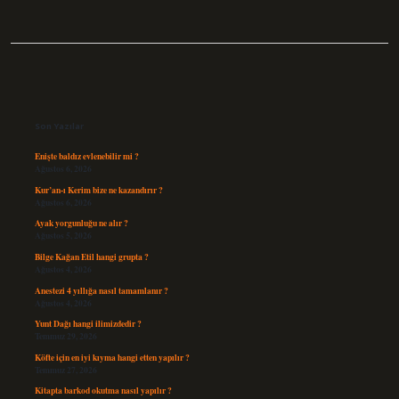
Sidebar
Son Yazılar
Enişte baldız evlenebilir mi ?
Ağustos 6, 2026
Kur’an-ı Kerim bize ne kazandırır ?
Ağustos 6, 2026
Ayak yorgunluğu ne alır ?
Ağustos 5, 2026
Bilge Kağan Etil hangi grupta ?
Ağustos 4, 2026
Anestezi 4 yıllığa nasıl tamamlanır ?
Ağustos 4, 2026
Yunt Dağı hangi ilimizdedir ?
Temmuz 29, 2026
Köfte için en iyi kıyma hangi etten yapılır ?
Temmuz 27, 2026
Kitapta barkod okutma nasıl yapılır ?