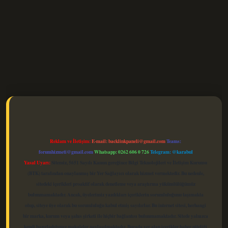
elexbet güncel
Reklam ve İletişim:
E-mail:
backlinkpaneli@gmail.com
Teams:
forumhizmeti@gmail.com
Whatsapp: 0262 606 0 726
Telegram: @karabul
Yasal Uyarı:
Sitemiz, 5651 Sayılı Kanun gereğince Bilgi Teknolojileri ve İletişim Kurumu
(BTK) tarafından onaylanmış bir Yer Sağlayıcı olarak hizmet vermektedir. Bu nedenle,
sitedeki içerikleri proaktif olarak denetleme veya araştırma yükümlülüğümüz
bulunmamaktadır. Ancak, üyelerimiz yazdıkları içeriklerin sorumluluğunu taşımakta
olup, siteye üye olarak bu sorumluluğu kabul etmiş sayılırlar. Bu internet sitesi, herhangi
bir marka, kurum veya şahıs şirketi ile hiçbir bağlantısı bulunmamaktadır. Sitede yalnızca
kendi hazırladığımız makaleler paylaşılmaktadır. Burada yer alan içerikler haber niteliği