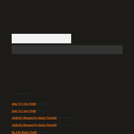
Arama
Son yorumlar
Juno Ve Ceres Nedir
için
admin
Juno Ve Ceres Nedir
için
Altan
Abdestli Olmanın Faydaları Nelerdir
için
admin
Abdestli Olmanın Faydaları Nelerdir
için
Alper
En Ağır Kahve Nedir
için
admin