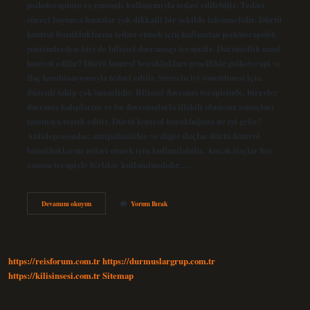
psikoterapinin eş zamanlı kullanımıyla tedavi edilebilir. Tedavi
süreci boyunca hastalar çok dikkatli bir şekilde izlenmelidir. Dürtü
kontrol bozukluklarını tedavi etmek için kullanılan psikoterapötik
yöntemlerden biri de bilişsel davranışçı terapidir. Dürtüsellik nasıl
kontrol edilir? Dürtü kontrol bozuklukları genellikle psikoterapi ve
ilaç kombinasyonuyla tedavi edilir. Sürecin iyi yönetilmesi için
düzenli takip çok önemlidir. Bilişsel davranış terapisinde, bireyler
davranış kalıplarını ve bu davranışlarla ilişkili olumsuz sonuçları
tanımaya teşvik edilir. Dürtü kontrol bozukluğuna ne iyi gelir?
Antidepresanlar, antipsikotikler ve diğer ilaçlar dürtü kontrol
bozukluklarını tedavi etmek için kullanılabilir. Ancak ilaçlar her
zaman terapiyle birlikte kullanılmalıdır.…
Dürtü
Devamını okuyun
Yorum Bırak
Kontrolü
Nasıl
Sağlanır
https://reisforum.com.tr
https://durmuslargrup.com.tr
https://kilisinsesi.com.tr
Sitemap