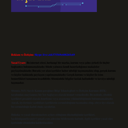
Reklam ve İletişim:
Skype: live:.cid.575569c608265c69
Yasal Uyarı:
Bu internet sitesi, herhangi bir marka, kurum veya şahıs şirketi ile hiçbir
bağlantısı bulunmamaktadır. Sitede yalnızca kendi hazırladığımız makaleler
paylaşılmaktadır. Burada yer alan içerikler haber niteliği taşımamakta olup, gerçek kurum
ve kişiler hakkında paylaşım yapılmamaktadır. Gerçek kurum ve kişiler ile isim
benzerlikleri tamamen tesadüfidir. Sitemizdeki bilgiler taslak halindedir ve tavsiye niteliği
taşımazlar.
Sitemiz, 5651 Sayılı Kanun gereğince Bilgi Teknolojileri ve İletişim Kurumu (BTK)
tarafından onaylanmış bir Yer Sağlayıcı olarak hizmet vermektedir. Bu nedenle, sitedeki
içerikleri proaktif olarak denetleme veya araştırma yükümlülüğümüz bulunmamaktadır.
Ancak, üyelerimiz yazdıkları içeriklerin sorumluluğunu taşımakta olup, siteye üye olarak
bu sorumluluğu kabul etmiş sayılırlar.
Hukuka ve yasal düzenlemelere aykırı olduğunu düşündüğünüz içerikleri,
backlinkpanelicomtr@gmail.com
adresine bildirmeniz halinde, ilgili içerikler yasal süre
içerisinde sitemizden kaldırılacaktır.