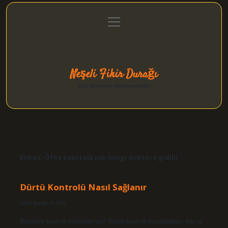
menüyü
Anasayfa
Gizlilik Politikası
Yasal Uyarı
aç
Hakkımızda
Neşeli Fikir Durağı
Hızlı hikayelerle gününü şenlendir!
Etiket:
Öfke kontrolü için hangi doktora gidilir
Dürtü Kontrolü Nasıl Sağlanır
Tarih: Kasım 28, 2024
Dürtüler kontrol edilebilir mi? Dürtü kontrol bozuklukları ilaç ve