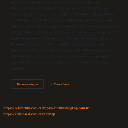
görevli olan Hasoda halkı başlangıçta 32 kişiden oluşuyordu.
Osmanlı saray teşkilatında bir sonraki görevliler Has Odabaşı,
başında Has Odabaşı, Silahtar, Çuhadar, Rikâbdar, Tülbent Gulam
ve Miftah Gulam’dı. Has Odabaşı hadım edilir mi? Görevlerinde
onlara yardımcı olanlar, aynı zamanda bir hadım olan başmabeyinci
(Pargalı İbrahim Paşa, özel mabeyinci olarak görev yapan nadir
hadım olmayanlardan biridir), baş mahzenci ve baş hazinedardır.
Silahdarlık makamının 18. yüzyılda önem kazanmasına kadar
devlet içinde önemli işlevler üstlenmişlerdir. Odabaşı ne iş yapar?
Has Odabaşı, padişahların seyahatlerinde giydirip soyma işini
yapan kişilere verilen addır. Odabaşı görevi nedir? Padişahları
toplantı…
Has
Devamını okuyun
Yorum Bırak
Odabaşı
Kimdir
Ne
Iş
Yapar
https://reisforum.com.tr
https://durmuslargrup.com.tr
https://kilisinsesi.com.tr
Sitemap