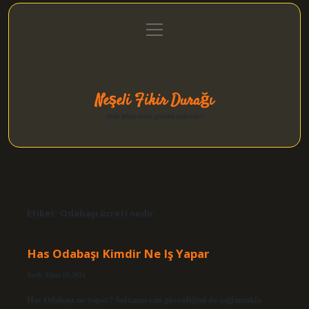
menüyü
Anasayfa
Gizlilik Politikası
Yasal Uyarı
aç
Hakkımızda
Neşeli Fikir Durağı
Hızlı hikayelerle gününü şenlendir!
Etiket:
Odabaşı ücreti nedir
Has Odabaşı Kimdir Ne Iş Yapar
Tarih: Ekim 10, 2024
Has Odabaşı ne yapar? Sultanın can güvenliğini de sağlamakla