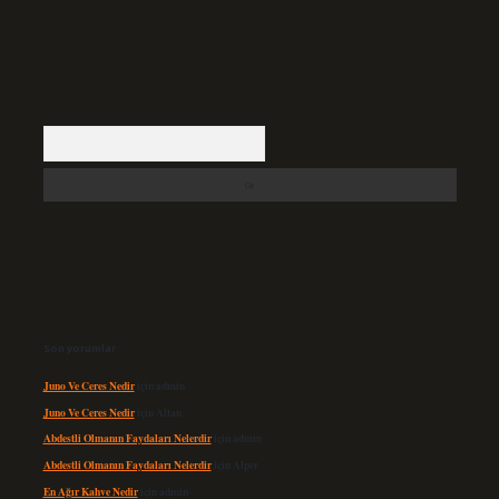
Arama
Son yorumlar
Juno Ve Ceres Nedir
için
admin
Juno Ve Ceres Nedir
için
Altan
Abdestli Olmanın Faydaları Nelerdir
için
admin
Abdestli Olmanın Faydaları Nelerdir
için
Alper
En Ağır Kahve Nedir
için
admin