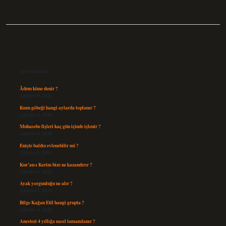
Sidebar
Son Yazılar
Âdem kime denir ?
Ağustos 9, 2026
Kuzu göbeği hangi aylarda toplanır ?
Ağustos 8, 2026
Muhasebe fişleri kaç gün içinde işlenir ?
Ağustos 8, 2026
Enişte baldız evlenebilir mi ?
Ağustos 6, 2026
Kur’an-ı Kerim bize ne kazandırır ?
Ağustos 6, 2026
Ayak yorgunluğu ne alır ?
Ağustos 5, 2026
Bilge Kağan Etil hangi grupta ?
Ağustos 4, 2026
Anestezi 4 yıllığa nasıl tamamlanır ?