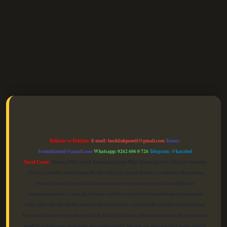
elexbet güncel
Reklam ve İletişim:
E-mail:
backlinkpaneli@gmail.com
Teams:
forumhizmeti@gmail.com
Whatsapp: 0262 606 0 726
Telegram: @karabul
Yasal Uyarı:
Sitemiz, 5651 Sayılı Kanun gereğince Bilgi Teknolojileri ve İletişim Kurumu
(BTK) tarafından onaylanmış bir Yer Sağlayıcı olarak hizmet vermektedir. Bu nedenle,
sitedeki içerikleri proaktif olarak denetleme veya araştırma yükümlülüğümüz
bulunmamaktadır. Ancak, üyelerimiz yazdıkları içeriklerin sorumluluğunu taşımakta
olup, siteye üye olarak bu sorumluluğu kabul etmiş sayılırlar. Bu internet sitesi, herhangi
bir marka, kurum veya şahıs şirketi ile hiçbir bağlantısı bulunmamaktadır. Sitede yalnızca
kendi hazırladığımız makaleler paylaşılmaktadır. Burada yer alan içerikler haber niteliği