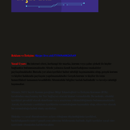
Reklam ve İletişim:
Skype: live:.cid.575569c608265c69
Yasal Uyarı:
Bu internet sitesi, herhangi bir marka, kurum veya şahıs şirketi ile hiçbir
bağlantısı bulunmamaktadır. Sitede yalnızca kendi hazırladığımız makaleler
paylaşılmaktadır. Burada yer alan içerikler haber niteliği taşımamakta olup, gerçek kurum
ve kişiler hakkında paylaşım yapılmamaktadır. Gerçek kurum ve kişiler ile isim
benzerlikleri tamamen tesadüfidir. Sitemizdeki bilgiler taslak halindedir ve tavsiye niteliği
taşımazlar.
Sitemiz, 5651 Sayılı Kanun gereğince Bilgi Teknolojileri ve İletişim Kurumu (BTK)
tarafından onaylanmış bir Yer Sağlayıcı olarak hizmet vermektedir. Bu nedenle, sitedeki
içerikleri proaktif olarak denetleme veya araştırma yükümlülüğümüz bulunmamaktadır.
Ancak, üyelerimiz yazdıkları içeriklerin sorumluluğunu taşımakta olup, siteye üye olarak
bu sorumluluğu kabul etmiş sayılırlar.
Hukuka ve yasal düzenlemelere aykırı olduğunu düşündüğünüz içerikleri,
backlinkpanelicomtr@gmail.com
adresine bildirmeniz halinde, ilgili içerikler yasal süre
içerisinde sitemizden kaldırılacaktır.