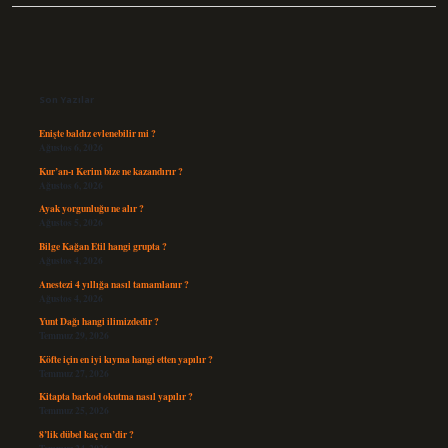
Sidebar
Son Yazılar
Enişte baldız evlenebilir mi ?
Ağustos 6, 2026
Kur’an-ı Kerim bize ne kazandırır ?
Ağustos 6, 2026
Ayak yorgunluğu ne alır ?
Ağustos 5, 2026
Bilge Kağan Etil hangi grupta ?
Ağustos 4, 2026
Anestezi 4 yıllığa nasıl tamamlanır ?
Ağustos 4, 2026
Yunt Dağı hangi ilimizdedir ?
Temmuz 29, 2026
Köfte için en iyi kıyma hangi etten yapılır ?
Temmuz 27, 2026
Kitapta barkod okutma nasıl yapılır ?
Temmuz 25, 2026
8’lik dübel kaç cm’dir ?