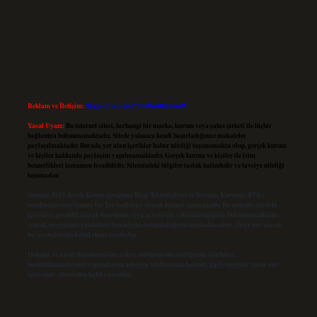
Reklam ve İletişim:
Skype: live:.cid.575569c608265c69
Yasal Uyarı:
Bu internet sitesi, herhangi bir marka, kurum veya şahıs şirketi ile hiçbir
bağlantısı bulunmamaktadır. Sitede yalnızca kendi hazırladığımız makaleler
paylaşılmaktadır. Burada yer alan içerikler haber niteliği taşımamakta olup, gerçek kurum
ve kişiler hakkında paylaşım yapılmamaktadır. Gerçek kurum ve kişiler ile isim
benzerlikleri tamamen tesadüfidir. Sitemizdeki bilgiler taslak halindedir ve tavsiye niteliği
taşımazlar.
Sitemiz, 5651 Sayılı Kanun gereğince Bilgi Teknolojileri ve İletişim Kurumu (BTK)
tarafından onaylanmış bir Yer Sağlayıcı olarak hizmet vermektedir. Bu nedenle, sitedeki
içerikleri proaktif olarak denetleme veya araştırma yükümlülüğümüz bulunmamaktadır.
Ancak, üyelerimiz yazdıkları içeriklerin sorumluluğunu taşımakta olup, siteye üye olarak
bu sorumluluğu kabul etmiş sayılırlar.
Hukuka ve yasal düzenlemelere aykırı olduğunu düşündüğünüz içerikleri,
backlinkpanelicomtr@gmail.com
adresine bildirmeniz halinde, ilgili içerikler yasal süre
içerisinde sitemizden kaldırılacaktır.