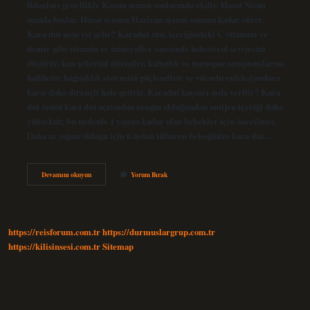
fidanları genellikle Kasım ayının sonlarında ekilir. Hasat Nisan
ayında başlar. Hasat sezonu Haziran ayının sonuna kadar sürer.
Kara dut neye iyi gelir? Karadut özü, içeriğindeki C vitamini ve
demir gibi vitamin ve mineraller sayesinde kolesterol seviyesini
düşürür, kan şekerini düzenler, kabızlık ve menopoz semptomlarını
hafifletir, bağışıklık sistemini güçlendirir ve vücudu enfeksiyonlara
karşı daha dirençli hale getirir. Karadut kaçıncı ayda verilir? Kara
dut özütü kara dut açısından zengin olduğundan antijen içeriği daha
yüksektir, bu nedenle 1 yaşına kadar olan bebekler için önerilmez.
Daha az yoğun olduğu için 6 aydan itibaren bebeğinize kara dut…
Karadut
Devamını okuyun
Yorum Bırak
Ne
Zaman
Yenir
https://reisforum.com.tr
https://durmuslargrup.com.tr
https://kilisinsesi.com.tr
Sitemap