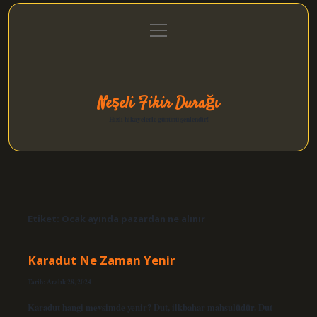
menüyü
Anasayfa
Gizlilik Politikası
Yasal Uyarı
aç
Hakkımızda
Neşeli Fikir Durağı
Hızlı hikayelerle gününü şenlendir!
Etiket:
Ocak ayında pazardan ne alınır
Karadut Ne Zaman Yenir
Tarih: Aralık 28, 2024
Karadut hangi mevsimde yenir? Dut, ilkbahar mahsulüdür. Dut