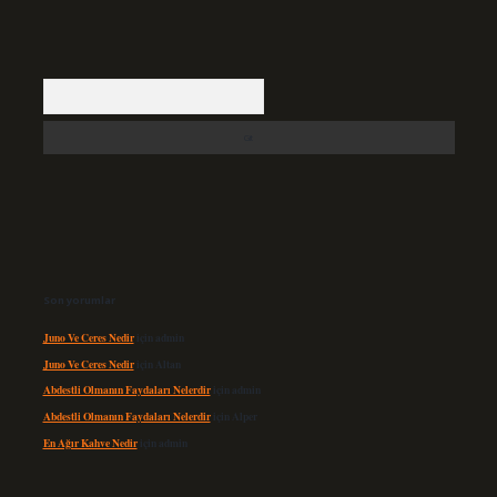
Arama
Son yorumlar
Juno Ve Ceres Nedir
için
admin
Juno Ve Ceres Nedir
için
Altan
Abdestli Olmanın Faydaları Nelerdir
için
admin
Abdestli Olmanın Faydaları Nelerdir
için
Alper
En Ağır Kahve Nedir
için
admin