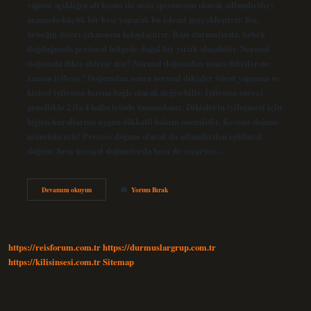
vajinal açıklığın alt kısmı ile anüs (perineum olarak adlandırılır)
arasında küçük bir kesi yaparak bu işlemi gerçekleştirir. Bu,
bebeğin dışarı çıkmasını kolaylaştırır. Bazı durumlarda, bebek
doğduğunda perineal bölgede doğal bir yırtık oluşabilir. Normal
doğumda dikiş atılıyor mu? Normal doğumdan sonra dikişler ne
zaman iyileşir? Doğumdan sonra normal dikişler vücut yapısına ve
kişisel iyileşme hızına bağlı olarak değişebilir. İyileşme süreci
genellikle 2 ila 4 hafta içinde tamamlanır. Dikişlerin iyileşmesi için
hijyen kurallarına uygun dikkatli bakım önemlidir. Kesisiz doğum
mümkün mü? Prenses doğum olarak da adlandırılan epidural
doğum, hem normal doğumlarda hem de sezaryen…
Her
Devamını okuyun
Yorum Bırak
Normal
Doğumda
Kesi
Atılır
Mı
https://reisforum.com.tr
https://durmuslargrup.com.tr
https://kilisinsesi.com.tr
Sitemap