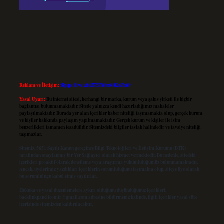
Reklam ve İletişim:
Skype: live:.cid.575569c608265c69
Yasal Uyarı:
Bu internet sitesi, herhangi bir marka, kurum veya şahıs şirketi ile hiçbir
bağlantısı bulunmamaktadır. Sitede yalnızca kendi hazırladığımız makaleler
paylaşılmaktadır. Burada yer alan içerikler haber niteliği taşımamakta olup, gerçek kurum
ve kişiler hakkında paylaşım yapılmamaktadır. Gerçek kurum ve kişiler ile isim
benzerlikleri tamamen tesadüfidir. Sitemizdeki bilgiler taslak halindedir ve tavsiye niteliği
taşımazlar.
Sitemiz, 5651 Sayılı Kanun gereğince Bilgi Teknolojileri ve İletişim Kurumu (BTK)
tarafından onaylanmış bir Yer Sağlayıcı olarak hizmet vermektedir. Bu nedenle, sitedeki
içerikleri proaktif olarak denetleme veya araştırma yükümlülüğümüz bulunmamaktadır.
Ancak, üyelerimiz yazdıkları içeriklerin sorumluluğunu taşımakta olup, siteye üye olarak
bu sorumluluğu kabul etmiş sayılırlar.
Hukuka ve yasal düzenlemelere aykırı olduğunu düşündüğünüz içerikleri,
backlinkpanelicomtr@gmail.com
adresine bildirmeniz halinde, ilgili içerikler yasal süre
içerisinde sitemizden kaldırılacaktır.