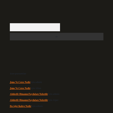
Arama
Son yorumlar
Juno Ve Ceres Nedir
için
admin
Juno Ve Ceres Nedir
için
Altan
Abdestli Olmanın Faydaları Nelerdir
için
admin
Abdestli Olmanın Faydaları Nelerdir
için
Alper
En Ağır Kahve Nedir
için
admin