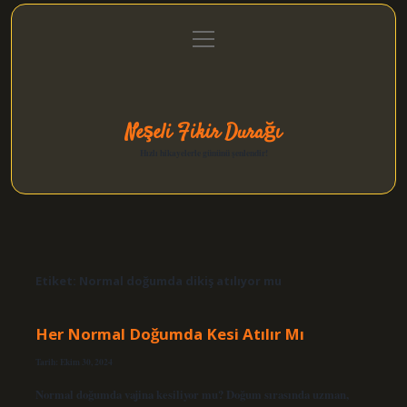
menüyü
Anasayfa
Gizlilik Politikası
Yasal Uyarı
aç
Hakkımızda
Neşeli Fikir Durağı
Hızlı hikayelerle gününü şenlendir!
Etiket:
Normal doğumda dikiş atılıyor mu
Her Normal Doğumda Kesi Atılır Mı
Tarih: Ekim 30, 2024
Normal doğumda vajina kesiliyor mu? Doğum sırasında uzman,