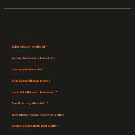
Sidebar
Son Yazılar
Enişte baldız evlenebilir mi ?
Ağustos 6, 2026
Kur’an-ı Kerim bize ne kazandırır ?
Ağustos 6, 2026
Ayak yorgunluğu ne alır ?
Ağustos 5, 2026
Bilge Kağan Etil hangi grupta ?
Ağustos 4, 2026
Anestezi 4 yıllığa nasıl tamamlanır ?
Ağustos 4, 2026
Yunt Dağı hangi ilimizdedir ?
Temmuz 29, 2026
Köfte için en iyi kıyma hangi etten yapılır ?
Temmuz 27, 2026
Kitapta barkod okutma nasıl yapılır ?
Temmuz 25, 2026