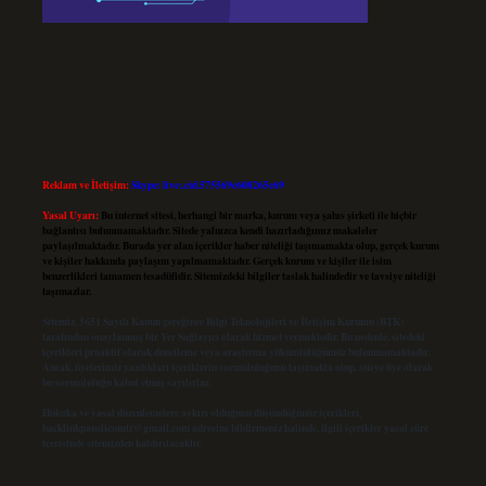
Reklam ve İletişim:
Skype: live:.cid.575569c608265c69
Yasal Uyarı:
Bu internet sitesi, herhangi bir marka, kurum veya şahıs şirketi ile hiçbir
bağlantısı bulunmamaktadır. Sitede yalnızca kendi hazırladığımız makaleler
paylaşılmaktadır. Burada yer alan içerikler haber niteliği taşımamakta olup, gerçek kurum
ve kişiler hakkında paylaşım yapılmamaktadır. Gerçek kurum ve kişiler ile isim
benzerlikleri tamamen tesadüfidir. Sitemizdeki bilgiler taslak halindedir ve tavsiye niteliği
taşımazlar.
Sitemiz, 5651 Sayılı Kanun gereğince Bilgi Teknolojileri ve İletişim Kurumu (BTK)
tarafından onaylanmış bir Yer Sağlayıcı olarak hizmet vermektedir. Bu nedenle, sitedeki
içerikleri proaktif olarak denetleme veya araştırma yükümlülüğümüz bulunmamaktadır.
Ancak, üyelerimiz yazdıkları içeriklerin sorumluluğunu taşımakta olup, siteye üye olarak
bu sorumluluğu kabul etmiş sayılırlar.
Hukuka ve yasal düzenlemelere aykırı olduğunu düşündüğünüz içerikleri,
backlinkpanelicomtr@gmail.com
adresine bildirmeniz halinde, ilgili içerikler yasal süre
içerisinde sitemizden kaldırılacaktır.