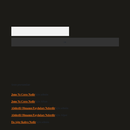
Arama
Son yorumlar
Juno Ve Ceres Nedir
için
admin
Juno Ve Ceres Nedir
için
Altan
Abdestli Olmanın Faydaları Nelerdir
için
admin
Abdestli Olmanın Faydaları Nelerdir
için
Alper
En Ağır Kahve Nedir
için
admin