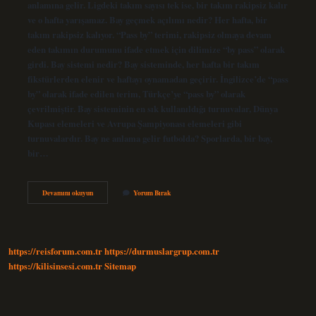
anlamına gelir. Ligdeki takım sayısı tek ise, bir takım rakipsiz kalır
ve o hafta yarışamaz. Bay geçmek açılımı nedir? Her hafta, bir
takım rakipsiz kalıyor. “Pass by” terimi, rakipsiz olmaya devam
eden takımın durumunu ifade etmek için dilimize “by pass” olarak
girdi. Bay sistemi nedir? Bay sisteminde, her hafta bir takım
fikstürlerden elenir ve haftayı oynamadan geçirir. İngilizce’de “pass
by” olarak ifade edilen terim, Türkçe’ye “pass by” olarak
çevrilmiştir. Bay sisteminin en sık kullanıldığı turnuvalar, Dünya
Kupası elemeleri ve Avrupa Şampiyonası elemeleri gibi
turnuvalardır. Bay ne anlama gelir futbolda? Sporlarda, bir bay,
bir…
Bay
Devamını okuyun
Yorum Bırak
Geçmek
Nereden
Gelir
https://reisforum.com.tr
https://durmuslargrup.com.tr
https://kilisinsesi.com.tr
Sitemap