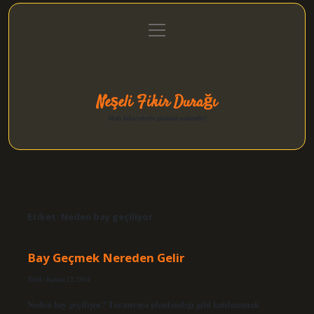
menüyü
Anasayfa
Gizlilik Politikası
Yasal Uyarı
aç
Hakkımızda
Neşeli Fikir Durağı
Hızlı hikayelerle gününü şenlendir!
Etiket:
Neden bay geçiliyor
Bay Geçmek Nereden Gelir
Tarih: Kasım 22, 2024
Neden bay geçiliyor? Turnuvaya planlandığı gibi katılmamak