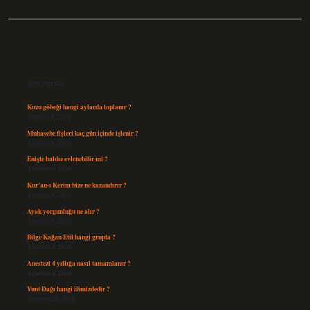
Sidebar
Son Yazılar
Kuzu göbeği hangi aylarda toplanır ?
Ağustos 8, 2026
Muhasebe fişleri kaç gün içinde işlenir ?
Ağustos 8, 2026
Enişte baldız evlenebilir mi ?
Ağustos 6, 2026
Kur’an-ı Kerim bize ne kazandırır ?
Ağustos 6, 2026
Ayak yorgunluğu ne alır ?
Ağustos 5, 2026
Bilge Kağan Etil hangi grupta ?
Ağustos 4, 2026
Anestezi 4 yıllığa nasıl tamamlanır ?
Ağustos 4, 2026
Yunt Dağı hangi ilimizdedir ?
Temmuz 29, 2026