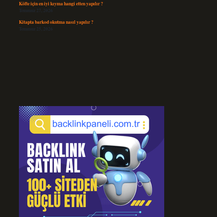
Köfte için en iyi kıyma hangi etten yapılır ?
Temmuz 27, 2026
Kitapta barkod okutma nasıl yapılır ?
Temmuz 25, 2026