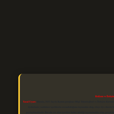
Reklam ve İletişi
Yasal Uyarı:
Sitemiz, 5651 Sayılı Kanun gereğince Bilgi Teknolojileri ve İletişim Kuru
üyelerimiz yazdıkları içeriklerin sorumluluğunu taşımakta olup, siteye üye olarak bu
paylaşılmaktadır. Burada yer alan içerikler haber niteliği taşımamakta olup, gerçek 