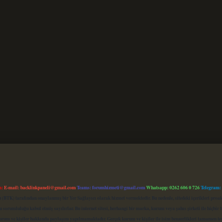
m:
E-mail:
backlinkpaneli@gmail.com
Teams:
forumhizmeti@gmail.com
Whatsapp: 0262 606 0 726
Telegram:
mu (BTK) tarafından onaylanmış bir Yer Sağlayıcı olarak hizmet vermektedir. Bu nedenle, sitedeki içerikleri 
 sorumluluğu kabul etmiş sayılırlar. Bu internet sitesi, herhangi bir marka, kurum veya şahıs şirketi ile hiçbi
kurum ve kişiler hakkında paylaşım yapılmamaktadır. Gerçek kurum ve kişiler ile isim benzerlikleri tamamen te