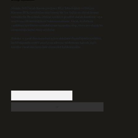
Sitemiz, 5651 Sayılı Kanun gereğince Bilgi Teknolojileri ve İletişim
Kurumu (BTK) tarafından onaylanmış bir Yer Sağlayıcı olarak hizmet
vermektedir. Bu nedenle, sitedeki içerikleri proaktif olarak denetleme veya
araştırma yükümlülüğümüz bulunmamaktadır. Ancak, üyelerimiz
yazdıkları içeriklerin sorumluluğunu taşımakta olup, siteye üye olarak bu
sorumluluğu kabul etmiş sayılırlar.
Hukuka ve yasal düzenlemelere aykırı olduğunu düşündüğünüz içerikleri,
backlinkpanelicomtr@gmail.com
adresine bildirmeniz halinde, ilgili
içerikler yasal süre içerisinde sitemizden kaldırılacaktır.
Arama