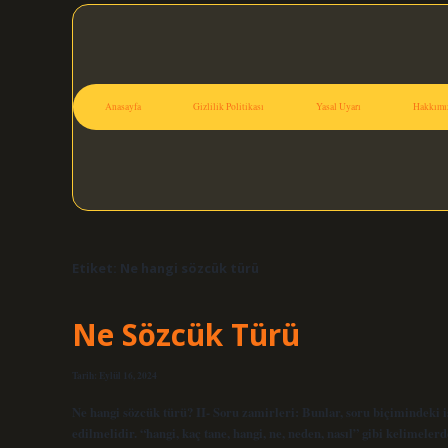
Anasayfa
Gizlilik Politikası
Yasal Uyarı
Hakkımı
Etiket:
Ne hangi sözcük türü
Ne Sözcük Türü
Tarih: Eylül 16, 2024
Ne hangi sözcük türü? II- Soru zamirleri: Bunlar, soru biçimindeki is
edilmelidir. “hangi, kaç tane, hangi, ne, neden, nasıl” gibi kelimele