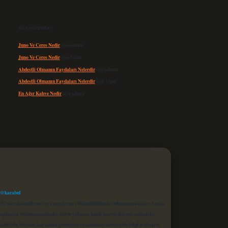
Son yorumlar
Juno Ve Ceres Nedir
için
admin
Juno Ve Ceres Nedir
için
Altan
Abdestli Olmanın Faydaları Nelerdir
için
admin
Abdestli Olmanın Faydaları Nelerdir
için
Alper
En Ağır Kahve Nedir
için
admin
 @karabul
proaktif olarak denetleme veya araştırma yükümlülüğümüz bulunmamaktadır. Ancak,
r bağlantısı bulunmamaktadır. Sitede yalnızca kendi hazırladığımız makaleler
sadüfidir. Sitemiz, kar amacı gütmeyen ve tamamen ücretsiz bir bilgi paylaşım