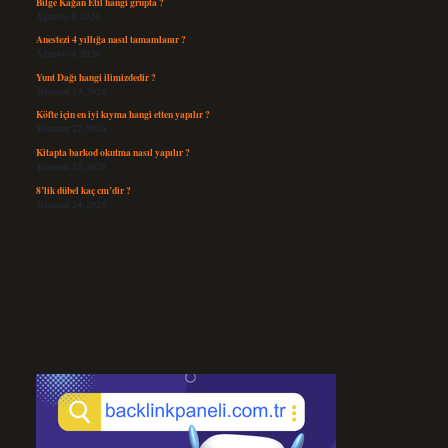
Bilge Kağan Etil hangi grupta ?
Ağustos 4, 2026
Anestezi 4 yıllığa nasıl tamamlanır ?
Ağustos 4, 2026
Yunt Dağı hangi ilimizdedir ?
Temmuz 29, 2026
Köfte için en iyi kıyma hangi etten yapılır ?
Temmuz 27, 2026
Kitapta barkod okutma nasıl yapılır ?
Temmuz 25, 2026
8’lik dübel kaç cm’dir ?
Temmuz 24, 2026