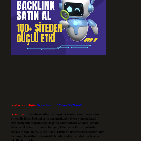
Reklam ve İletişim:
Skype: live:.cid.575569c608265c69
Yasal Uyarı:
Bu internet sitesi, herhangi bir marka, kurum veya şahıs
şirketi ile hiçbir bağlantısı bulunmamaktadır. Sitede yalnızca kendi
hazırladığımız makaleler paylaşılmaktadır. Burada yer alan içerikler
haber niteliği taşımamakta olup, gerçek kurum ve kişiler hakkında
paylaşım yapılmamaktadır. Gerçek kurum ve kişiler ile isim benzerlikleri
tamamen tesadüfidir. Sitemizdeki bilgiler taslak halindedir ve tavsiye
niteliği taşımazlar.