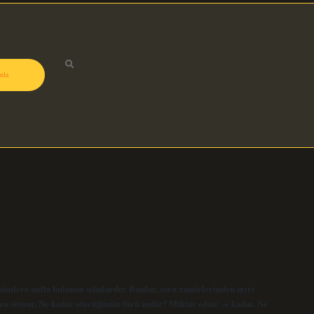
zda
imlere atıfta bulunan sıfatlardır. Bunlar, soru zamirlerinden ayırt
rden oluşur. Ne kadar sözcüğünün türü nedir? Miktar edatı: -e kadar. Ne