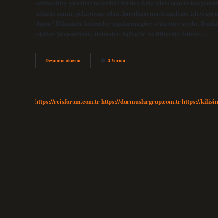
kelimesinin görevleri nelerdir? Birden fazla işlevi olan ve hangi meti
belgisiz zamir, pekiştirme edatı, karşılaştırma-dengeleme işlevi görm
oluyor? Dilimizde kelimeler yapılarına göre sekiz türe ayrılır. Bunlar 
edatlar (prepositions), ünlemler, bağlaçlar ve fiillerdir. İsimler…
Ne
Devamını okuyun
8 Yorum
Sözcük
Türü
https://reisforum.com.tr
https://durmuslargrup.com.tr
https://kilisi