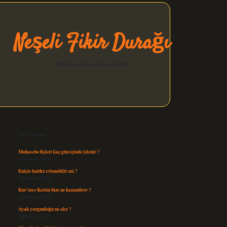
Neşeli Fikir Durağı
Hızlı hikayelerle gününü şenlendir!
Sidebar
elexbet güncel
Son Yazılar
Muhasebe fişleri kaç gün içinde işlenir ?
Ağustos 8, 2026
Enişte baldız evlenebilir mi ?
Ağustos 6, 2026
Kur’an-ı Kerim bize ne kazandırır ?
Ağustos 6, 2026
Ayak yorgunluğu ne alır ?
Ağustos 5, 2026