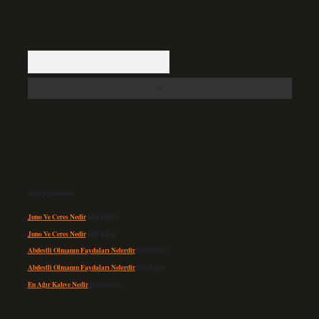
Arama
Son yorumlar
Juno Ve Ceres Nedir
için
admin
Juno Ve Ceres Nedir
için
Altan
Abdestli Olmanın Faydaları Nelerdir
için
admin
Abdestli Olmanın Faydaları Nelerdir
için
Alper
En Ağır Kahve Nedir
için
admin