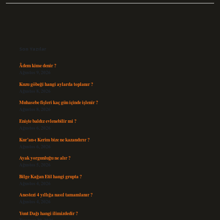
Sidebar
Son Yazılar
Âdem kime denir ?
Ağustos 9, 2026
Kuzu göbeği hangi aylarda toplanır ?
Ağustos 8, 2026
Muhasebe fişleri kaç gün içinde işlenir ?
Ağustos 8, 2026
Enişte baldız evlenebilir mi ?
Ağustos 6, 2026
Kur’an-ı Kerim bize ne kazandırır ?
Ağustos 6, 2026
Ayak yorgunluğu ne alır ?
Ağustos 5, 2026
Bilge Kağan Etil hangi grupta ?
Ağustos 4, 2026
Anestezi 4 yıllığa nasıl tamamlanır ?
Ağustos 4, 2026
Yunt Dağı hangi ilimizdedir ?