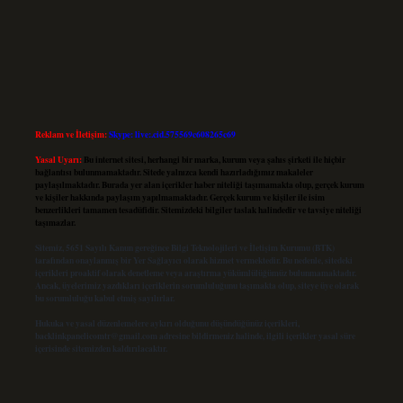
Reklam ve İletişim:
Skype: live:.cid.575569c608265c69
Yasal Uyarı:
Bu internet sitesi, herhangi bir marka, kurum veya şahıs şirketi ile hiçbir
bağlantısı bulunmamaktadır. Sitede yalnızca kendi hazırladığımız makaleler
paylaşılmaktadır. Burada yer alan içerikler haber niteliği taşımamakta olup, gerçek kurum
ve kişiler hakkında paylaşım yapılmamaktadır. Gerçek kurum ve kişiler ile isim
benzerlikleri tamamen tesadüfidir. Sitemizdeki bilgiler taslak halindedir ve tavsiye niteliği
taşımazlar.
Sitemiz, 5651 Sayılı Kanun gereğince Bilgi Teknolojileri ve İletişim Kurumu (BTK)
tarafından onaylanmış bir Yer Sağlayıcı olarak hizmet vermektedir. Bu nedenle, sitedeki
içerikleri proaktif olarak denetleme veya araştırma yükümlülüğümüz bulunmamaktadır.
Ancak, üyelerimiz yazdıkları içeriklerin sorumluluğunu taşımakta olup, siteye üye olarak
bu sorumluluğu kabul etmiş sayılırlar.
Hukuka ve yasal düzenlemelere aykırı olduğunu düşündüğünüz içerikleri,
backlinkpanelicomtr@gmail.com
adresine bildirmeniz halinde, ilgili içerikler yasal süre
içerisinde sitemizden kaldırılacaktır.