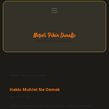
menüyü
Anasayfa
Gizlilik Politikası
Yasal Uyarı
aç
Hakkımızda
Neşeli Fikir Durağı
Hızlı hikayelerle gününü şenlendir!
Etiket:
Müşel ne demek
Hakkı Muhtel Ne Demek
Tarih: Eylül 16, 2024
Muhtel olanlar ne demek? Haml, olasılık ve ihtimal anlamına