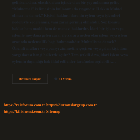
gelirken, olası, olasılık alanı içinde olan bir şey anlamına gelir.
“Muhtemel” kelimesinin kullanımı da yaygındır. Hakkın Muhtel
olması ne demek? Kişisel haklar, idarenin eylem veya işlemleri
nedeniyle zedelenmiş, yani zarar görmüş olmalıdır. Söz konusu
haklar hem maddi hem de manevi haklardır. İdari bir işlem veya
işlemle meydana gelen zarar ile zarara neden olan işlem veya işlem
arasında nedensellik bağı bulunmalıdır. Muhtelis ne demek?
Önemli malları veya parayı zimmetine geçiren veya çalan kişi. Tam
yargı davası hangi hallerde açılır? Tam yetkili dava, idari işlem veya
eylemin dayandığı hak ihlal edilenler tarafından açılabilir.…
Hakkı
Devamını okuyun
14 Yorum
Muhtel
Ne
Demek
https://reisforum.com.tr
https://durmuslargrup.com.tr
https://kilisinsesi.com.tr
Sitemap