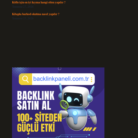
Köfte için en iyi kıyma hangi etten yapılır ?
Temmuz 27, 2026
Kitapta barkod okutma nasıl yapılır ?
Temmuz 25, 2026