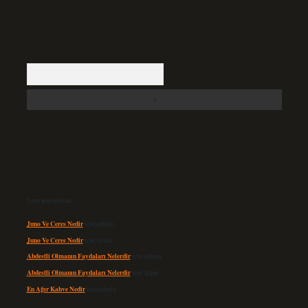
Arama
Son yorumlar
Juno Ve Ceres Nedir
için
admin
Juno Ve Ceres Nedir
için
Altan
Abdestli Olmanın Faydaları Nelerdir
için
admin
Abdestli Olmanın Faydaları Nelerdir
için
Alper
En Ağır Kahve Nedir
için
admin