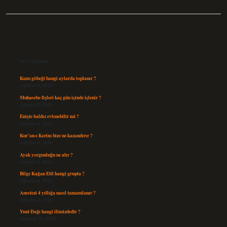
Sidebar
Son Yazılar
Kuzu göbeği hangi aylarda toplanır ?
Ağustos 8, 2026
Muhasebe fişleri kaç gün içinde işlenir ?
Ağustos 8, 2026
Enişte baldız evlenebilir mi ?
Ağustos 6, 2026
Kur’an-ı Kerim bize ne kazandırır ?
Ağustos 6, 2026
Ayak yorgunluğu ne alır ?
Ağustos 5, 2026
Bilge Kağan Etil hangi grupta ?
Ağustos 4, 2026
Anestezi 4 yıllığa nasıl tamamlanır ?
Ağustos 4, 2026
Yunt Dağı hangi ilimizdedir ?
Temmuz 29, 2026