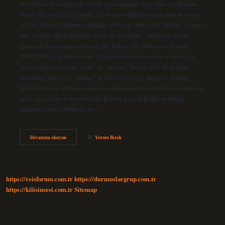
sözcükleri arasında çok iyi bir yere sahiptir ve herkes tarafından
büyük bir zevkle kullanılır. Bu kelime sıklıkla mutiş olarak yanlış
yazılır. Doğru kullanımı ihtişam şeklinde olmalıdır. Müthiş Arapça
mı? Arapça dhş kökünden gelen ve “korkunç” anlamına gelen
مدهش kelimesinden türemiş bir kelimedir. Münis ne demek
TDK? Munis kelimesi, uns kelimesinden türemiştir ve dilimize
Arapçadan girmiştir. “Üns” ve “unsiyet” kelimeleri alışkanlık
anlamına gelirken, “munis” kelimesi bir şeye alışan ve kolayca
iletişim kuran, arkadaş canlısı ve konuşması hoş olan kişi anlamına
gelir. Aynı kökten türeyen enis kelimesi ise arkadaş ve yoldaş
anlamına gelir. Mülhem ne…
Tdk
Devamını okuyun
Yorum Bırak
Müthiş
Ne
Demek
https://reisforum.com.tr
https://durmuslargrup.com.tr
https://kilisinsesi.com.tr
Sitemap