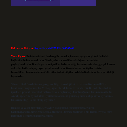
Reklam ve İletişim:
Skype: live:.cid.575569c608265c69
Yasal Uyarı:
Bu internet sitesi, herhangi bir marka, kurum veya şahıs şirketi ile hiçbir
bağlantısı bulunmamaktadır. Sitede yalnızca kendi hazırladığımız makaleler
paylaşılmaktadır. Burada yer alan içerikler haber niteliği taşımamakta olup, gerçek kurum
ve kişiler hakkında paylaşım yapılmamaktadır. Gerçek kurum ve kişiler ile isim
benzerlikleri tamamen tesadüfidir. Sitemizdeki bilgiler taslak halindedir ve tavsiye niteliği
taşımazlar.
Sitemiz, 5651 Sayılı Kanun gereğince Bilgi Teknolojileri ve İletişim Kurumu (BTK)
tarafından onaylanmış bir Yer Sağlayıcı olarak hizmet vermektedir. Bu nedenle, sitedeki
içerikleri proaktif olarak denetleme veya araştırma yükümlülüğümüz bulunmamaktadır.
Ancak, üyelerimiz yazdıkları içeriklerin sorumluluğunu taşımakta olup, siteye üye olarak
bu sorumluluğu kabul etmiş sayılırlar.
Hukuka ve yasal düzenlemelere aykırı olduğunu düşündüğünüz içerikleri,
backlinkpanelicomtr@gmail.com
adresine bildirmeniz halinde, ilgili içerikler yasal süre
içerisinde sitemizden kaldırılacaktır.