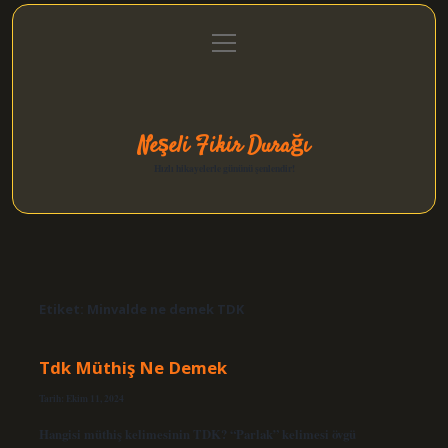
menüyü
Anasayfa
Gizlilik Politikası
Yasal Uyarı
aç
Hakkımızda
Neşeli Fikir Durağı
Hızlı hikayelerle gününü şenlendir!
Etiket:
Minvalde ne demek TDK
Tdk Müthiş Ne Demek
Tarih: Ekim 11, 2024
Hangisi müthiş kelimesinin TDK? “Parlak” kelimesi övgü