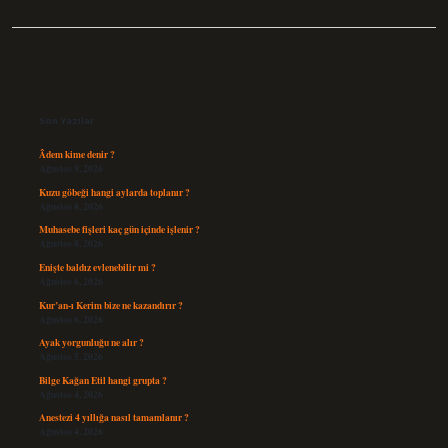
Sidebar
Son Yazılar
Âdem kime denir ?
Ağustos 9, 2026
Kuzu göbeği hangi aylarda toplanır ?
Ağustos 8, 2026
Muhasebe fişleri kaç gün içinde işlenir ?
Ağustos 8, 2026
Enişte baldız evlenebilir mi ?
Ağustos 6, 2026
Kur’an-ı Kerim bize ne kazandırır ?
Ağustos 6, 2026
Ayak yorgunluğu ne alır ?
Ağustos 5, 2026
Bilge Kağan Etil hangi grupta ?
Ağustos 4, 2026
Anestezi 4 yıllığa nasıl tamamlanır ?
Ağustos 4, 2026