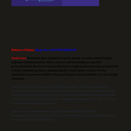
Reklam ve İletişim:
Skype: live:.cid.575569c608265c69
Yasal Uyarı:
Bu internet sitesi, herhangi bir marka, kurum veya şahıs şirketi ile hiçbir
bağlantısı bulunmamaktadır. Sitede yalnızca kendi hazırladığımız makaleler
paylaşılmaktadır. Burada yer alan içerikler haber niteliği taşımamakta olup, gerçek kurum
ve kişiler hakkında paylaşım yapılmamaktadır. Gerçek kurum ve kişiler ile isim
benzerlikleri tamamen tesadüfidir. Sitemizdeki bilgiler taslak halindedir ve tavsiye niteliği
taşımazlar.
Sitemiz, 5651 Sayılı Kanun gereğince Bilgi Teknolojileri ve İletişim Kurumu (BTK)
tarafından onaylanmış bir Yer Sağlayıcı olarak hizmet vermektedir. Bu nedenle, sitedeki
içerikleri proaktif olarak denetleme veya araştırma yükümlülüğümüz bulunmamaktadır.
Ancak, üyelerimiz yazdıkları içeriklerin sorumluluğunu taşımakta olup, siteye üye olarak
bu sorumluluğu kabul etmiş sayılırlar.
Hukuka ve yasal düzenlemelere aykırı olduğunu düşündüğünüz içerikleri,
backlinkpanelicomtr@gmail.com
adresine bildirmeniz halinde, ilgili içerikler yasal süre
içerisinde sitemizden kaldırılacaktır.