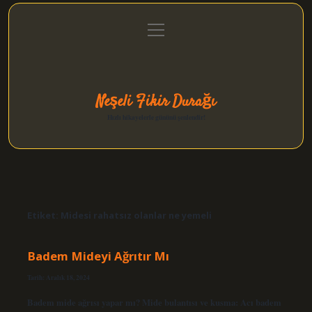
menüyü
Anasayfa
Gizlilik Politikası
Yasal Uyarı
aç
Hakkımızda
Neşeli Fikir Durağı
Hızlı hikayelerle gününü şenlendir!
Etiket:
Midesi rahatsız olanlar ne yemeli
Badem Mideyi Ağrıtır Mı
Tarih: Aralık 18, 2024
Badem mide ağrısı yapar mı? Mide bulantısı ve kusma: Acı badem