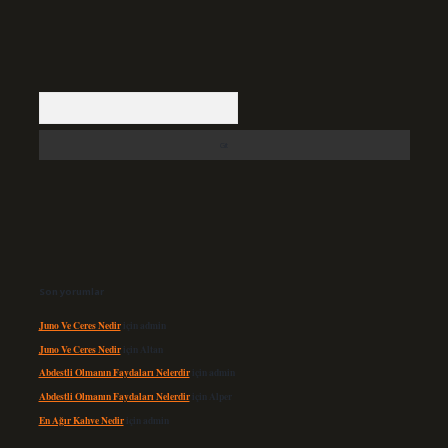
Arama
Son yorumlar
Juno Ve Ceres Nedir
için
admin
Juno Ve Ceres Nedir
için
Altan
Abdestli Olmanın Faydaları Nelerdir
için
admin
Abdestli Olmanın Faydaları Nelerdir
için
Alper
En Ağır Kahve Nedir
için
admin