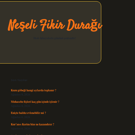
Neşeli Fikir Durağı
Hızlı hikayelerle gününü şenlendir!
Sidebar
elexbet güncel
Son Yazılar
Kuzu göbeği hangi aylarda toplanır ?
Ağustos 8, 2026
Muhasebe fişleri kaç gün içinde işlenir ?
Ağustos 8, 2026
Enişte baldız evlenebilir mi ?
Ağustos 6, 2026
Kur’an-ı Kerim bize ne kazandırır ?
Ağustos 6, 2026