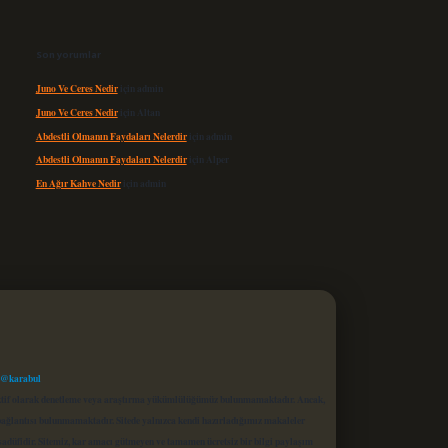
Son yorumlar
Juno Ve Ceres Nedir
için
admin
Juno Ve Ceres Nedir
için
Altan
Abdestli Olmanın Faydaları Nelerdir
için
admin
Abdestli Olmanın Faydaları Nelerdir
için
Alper
En Ağır Kahve Nedir
için
admin
 @karabul
proaktif olarak denetleme veya araştırma yükümlülüğümüz bulunmamaktadır. Ancak,
r bağlantısı bulunmamaktadır. Sitede yalnızca kendi hazırladığımız makaleler
sadüfidir. Sitemiz, kar amacı gütmeyen ve tamamen ücretsiz bir bilgi paylaşım