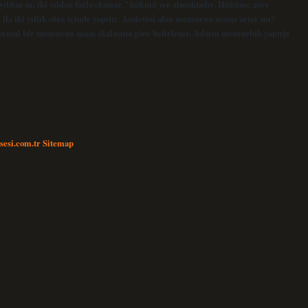
 yıldan az, iki yıldan fazla olamaz.” hükmü yer almaktadır. Hüküme göre
 ila iki yıllık süre içinde yapılır. Asaletini alan memurun maaşı artar mı?
ormal bir memurun maaş skalasına göre belirlenir. Adayın memurluk yaptığı
nsesi.com.tr
Sitemap