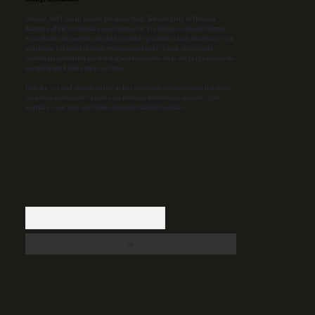
Sitemiz, 5651 Sayılı Kanun gereğince Bilgi Teknolojileri ve İletişim
Kurumu (BTK) tarafından onaylanmış bir Yer Sağlayıcı olarak hizmet
vermektedir. Bu nedenle, sitedeki içerikleri proaktif olarak denetleme veya
araştırma yükümlülüğümüz bulunmamaktadır. Ancak, üyelerimiz
yazdıkları içeriklerin sorumluluğunu taşımakta olup, siteye üye olarak bu
sorumluluğu kabul etmiş sayılırlar.
Hukuka ve yasal düzenlemelere aykırı olduğunu düşündüğünüz içerikleri,
backlinkpanelicomtr@gmail.com
adresine bildirmeniz halinde, ilgili
içerikler yasal süre içerisinde sitemizden kaldırılacaktır.
Arama