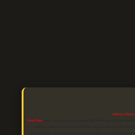
Reklam ve İletişi
Yasal Uyarı:
Sitemiz, 5651 Sayılı Kanun gereğince Bilgi Teknolojileri ve İletişim Kuru
üyelerimiz yazdıkları içeriklerin sorumluluğunu taşımakta olup, siteye üye olarak bu
paylaşılmaktadır. Burada yer alan içerikler haber niteliği taşımamakta olup, gerçek 