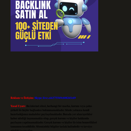
Reklam ve İletişim:
Skype: live:.cid.575569c608265c69
Yasal Uyarı:
Bu internet sitesi, herhangi bir marka, kurum veya şahıs
şirketi ile hiçbir bağlantısı bulunmamaktadır. Sitede yalnızca kendi
hazırladığımız makaleler paylaşılmaktadır. Burada yer alan içerikler
haber niteliği taşımamakta olup, gerçek kurum ve kişiler hakkında
paylaşım yapılmamaktadır. Gerçek kurum ve kişiler ile isim benzerlikleri
tamamen tesadüfidir. Sitemizdeki bilgiler taslak halindedir ve tavsiye
niteliği taşımazlar.