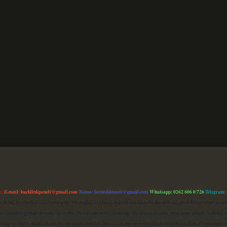
m:
E-mail:
backlinkpaneli@gmail.com
Teams:
forumhizmeti@gmail.com
Whatsapp: 0262 606 0 726
Telegram:
mu (BTK) tarafından onaylanmış bir Yer Sağlayıcı olarak hizmet vermektedir. Bu nedenle, sitedeki içerikleri 
 sorumluluğu kabul etmiş sayılırlar. Bu internet sitesi, herhangi bir marka, kurum veya şahıs şirketi ile hiçbi
kurum ve kişiler hakkında paylaşım yapılmamaktadır. Gerçek kurum ve kişiler ile isim benzerlikleri tamamen te