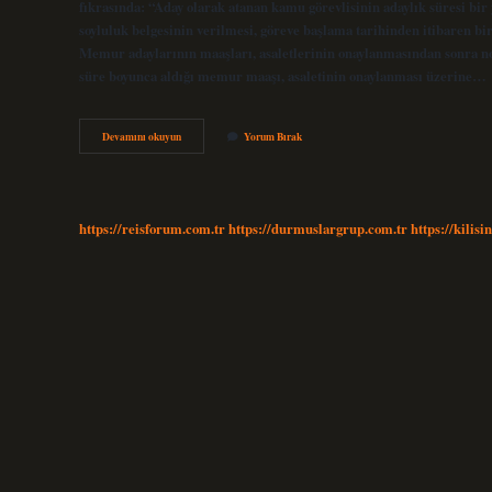
fıkrasında: “Aday olarak atanan kamu görevlisinin adaylık süresi bir
soyluluk belgesinin verilmesi, göreve başlama tarihinden itibaren bir
Memur adaylarının maaşları, asaletlerinin onaylanmasından sonra n
süre boyunca aldığı memur maaşı, asaletinin onaylanması üzerine…
Memuriyette
Devamını okuyun
Yorum Bırak
Asalet
Ne
Demek
https://reisforum.com.tr
https://durmuslargrup.com.tr
https://kilisi