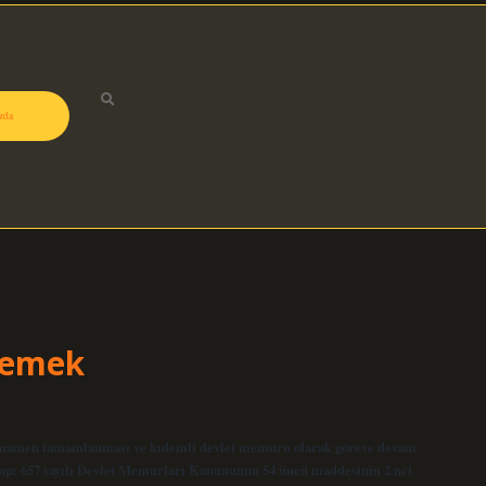
zda
Demek
amamen tamamlanması ve kıdemli devlet memuru olarak göreve devam
evap: 657 sayılı Devlet Memurları Kanununun 54 üncü maddesinin 2 nci