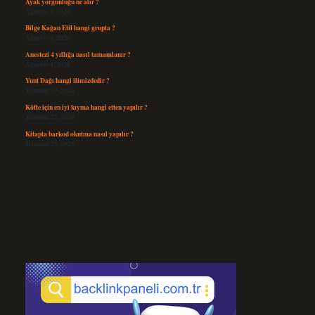
Ayak yorgunluğu ne alır ?
Ağustos 5, 2026
Bilge Kağan Etil hangi grupta ?
Ağustos 4, 2026
Anestezi 4 yıllığa nasıl tamamlanır ?
Ağustos 4, 2026
Yunt Dağı hangi ilimizdedir ?
Temmuz 29, 2026
Köfte için en iyi kıyma hangi etten yapılır ?
Temmuz 27, 2026
Kitapta barkod okutma nasıl yapılır ?
Temmuz 25, 2026