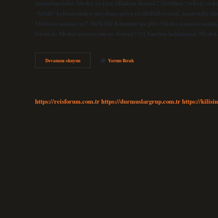
tanımlanabilir. Medet ya rica Allah ne demek? Sözlükte “erkek; erkek,
“Allah” kelimesinden meydana gelen ricālullāh terimi, tasavvufta dün
Medetin anlamı ne? Türk Dil Kurumu’na göre Medet isminin anlamı
istemek. Medet umuyorum ne demek? [1] Yardım bekleniyor. Mede
Medet
Devamını okuyun
Yorum Bırak
Allahım
Ne
Demek
https://reisforum.com.tr
https://durmuslargrup.com.tr
https://kilisi