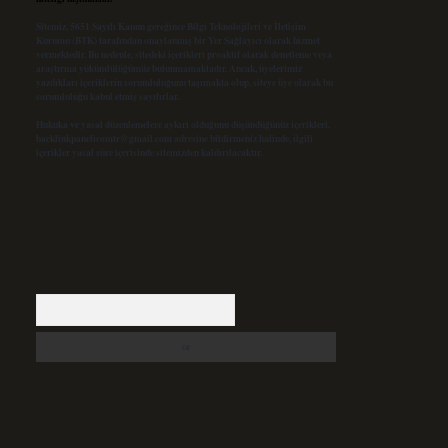
Sitemiz, 5651 Sayılı Kanun gereğince Bilgi Teknolojileri ve İletişim
Kurumu (BTK) tarafından onaylanmış bir Yer Sağlayıcı olarak hizmet
vermektedir. Bu nedenle, sitedeki içerikleri proaktif olarak denetleme veya
araştırma yükümlülüğümüz bulunmamaktadır. Ancak, üyelerimiz
yazdıkları içeriklerin sorumluluğunu taşımakta olup, siteye üye olarak bu
sorumluluğu kabul etmiş sayılırlar.
Hukuka ve yasal düzenlemelere aykırı olduğunu düşündüğünüz içerikleri,
backlinkpanelicomtr@gmail.com
adresine bildirmeniz halinde, ilgili
içerikler yasal süre içerisinde sitemizden kaldırılacaktır.
Arama