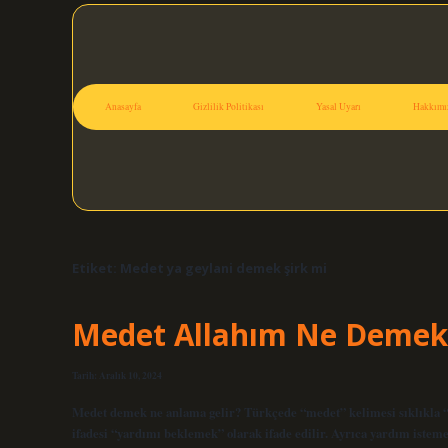
Anasayfa
Gizlilik Politikası
Yasal Uyarı
Hakkımı
Etiket:
Medet ya geylani demek şirk mi
Medet Allahım Ne Demek
Tarih: Aralık 10, 2024
Medet demek ne anlama gelir? Türkçede “medet” kelimesi sıklıkla 
ifadesi “yardımı beklemek” olarak ifade edilir. Ayrıca yardım iste