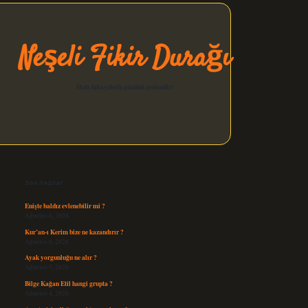
Neşeli Fikir Durağı
Hızlı hikayelerle gününü şenlendir!
Sidebar
elexbet güncel
Son Yazılar
Enişte baldız evlenebilir mi ?
Ağustos 6, 2026
Kur’an-ı Kerim bize ne kazandırır ?
Ağustos 6, 2026
Ayak yorgunluğu ne alır ?
Ağustos 5, 2026
Bilge Kağan Etil hangi grupta ?
Ağustos 4, 2026