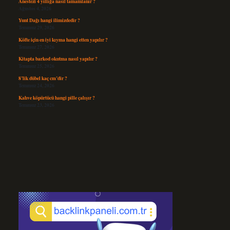
Anestezi 4 yıllığa nasıl tamamlanır ?
Ağustos 4, 2026
Yunt Dağı hangi ilimizdedir ?
Temmuz 29, 2026
Köfte için en iyi kıyma hangi etten yapılır ?
Temmuz 27, 2026
Kitapta barkod okutma nasıl yapılır ?
Temmuz 25, 2026
8’lik dübel kaç cm’dir ?
Temmuz 24, 2026
Kahve köpürtücü hangi pille çalışır ?
Temmuz 23, 2026