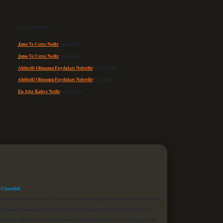
Son yorumlar
Juno Ve Ceres Nedir
için
admin
Juno Ve Ceres Nedir
için
Altan
Abdestli Olmanın Faydaları Nelerdir
için
admin
Abdestli Olmanın Faydaları Nelerdir
için
Alper
En Ağır Kahve Nedir
için
admin
 @karabul
proaktif olarak denetleme veya araştırma yükümlülüğümüz bulunmamaktadır. Ancak,
r bağlantısı bulunmamaktadır. Sitede yalnızca kendi hazırladığımız makaleler
sadüfidir. Sitemiz, kar amacı gütmeyen ve tamamen ücretsiz bir bilgi paylaşım