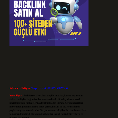
Reklam ve İletişim:
Skype: live:.cid.575569c608265c69
Yasal Uyarı:
Bu internet sitesi, herhangi bir marka, kurum veya şahıs
şirketi ile hiçbir bağlantısı bulunmamaktadır. Sitede yalnızca kendi
hazırladığımız makaleler paylaşılmaktadır. Burada yer alan içerikler
haber niteliği taşımamakta olup, gerçek kurum ve kişiler hakkında
paylaşım yapılmamaktadır. Gerçek kurum ve kişiler ile isim benzerlikleri
tamamen tesadüfidir. Sitemizdeki bilgiler taslak halindedir ve tavsiye
niteliği taşımazlar.