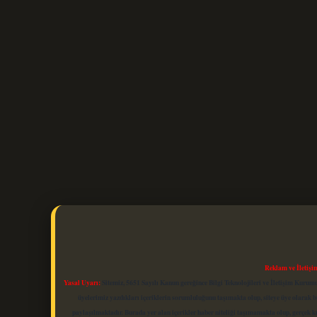
Reklam ve İletişi
Yasal Uyarı:
Sitemiz, 5651 Sayılı Kanun gereğince Bilgi Teknolojileri ve İletişim Kuru
üyelerimiz yazdıkları içeriklerin sorumluluğunu taşımakta olup, siteye üye olarak bu
paylaşılmaktadır. Burada yer alan içerikler haber niteliği taşımamakta olup, gerçek 