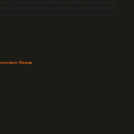
 yiğit” anlamına gelen rajîl kelimesinin çoğulu olan ricāl kelimesi ile
yayı yönetmede belirli görevleri olduğuna inanılan evliyaları ifade eder.
: yardım, destek. Medet dilemek ne demek? yardım istemek, yardım
t…
nsesi.com.tr
Sitemap