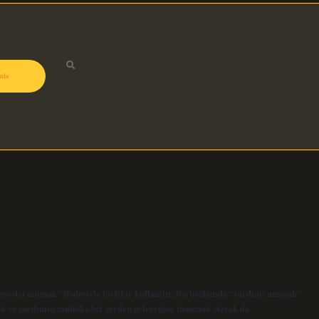
zda
“medet ummak” ifadesiyle birlikte kullanılır. Bu bağlamda “yardımı ummak”
mek ve yardımın mutlaka bir yerden geleceğine inanmak olarak da