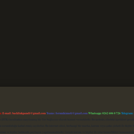
m:
E-mail:
backlinkpaneli@gmail.com
Teams:
forumhizmeti@gmail.com
Whatsapp: 0262 606 0 726
Telegram:
mu (BTK) tarafından onaylanmış bir Yer Sağlayıcı olarak hizmet vermektedir. Bu nedenle, sitedeki içerikleri 
 sorumluluğu kabul etmiş sayılırlar. Bu internet sitesi, herhangi bir marka, kurum veya şahıs şirketi ile hiçbi
kurum ve kişiler hakkında paylaşım yapılmamaktadır. Gerçek kurum ve kişiler ile isim benzerlikleri tamamen te