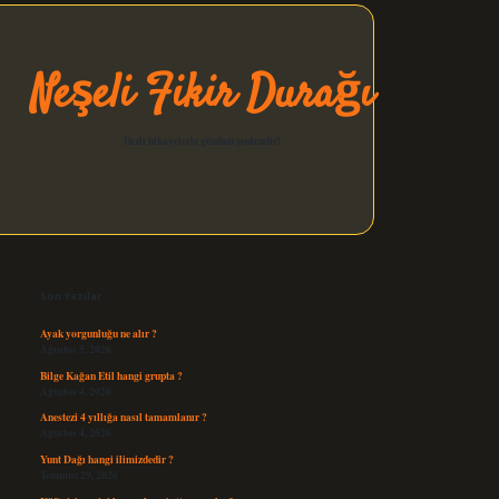
Neşeli Fikir Durağı
Hızlı hikayelerle gününü şenlendir!
Sidebar
elexbet güncel
Son Yazılar
Ayak yorgunluğu ne alır ?
Ağustos 5, 2026
Bilge Kağan Etil hangi grupta ?
Ağustos 4, 2026
Anestezi 4 yıllığa nasıl tamamlanır ?
Ağustos 4, 2026
Yunt Dağı hangi ilimizdedir ?
Temmuz 29, 2026