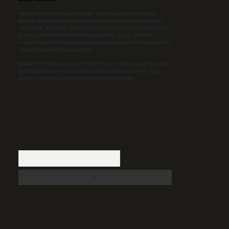
Sitemiz, 5651 Sayılı Kanun gereğince Bilgi Teknolojileri ve İletişim
Kurumu (BTK) tarafından onaylanmış bir Yer Sağlayıcı olarak hizmet
vermektedir. Bu nedenle, sitedeki içerikleri proaktif olarak denetleme veya
araştırma yükümlülüğümüz bulunmamaktadır. Ancak, üyelerimiz
yazdıkları içeriklerin sorumluluğunu taşımakta olup, siteye üye olarak bu
sorumluluğu kabul etmiş sayılırlar.
Hukuka ve yasal düzenlemelere aykırı olduğunu düşündüğünüz içerikleri,
backlinkpanelicomtr@gmail.com
adresine bildirmeniz halinde, ilgili
içerikler yasal süre içerisinde sitemizden kaldırılacaktır.
Arama