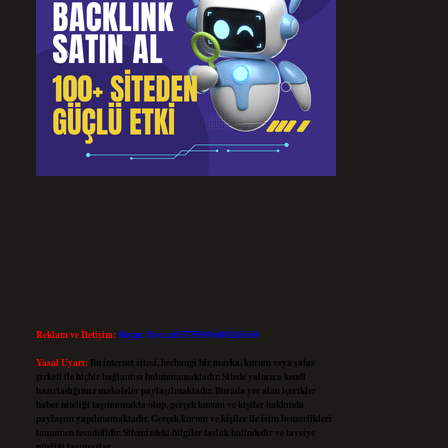
Reklam ve İletişim:
Skype: live:.cid.575569c608265c69
Yasal Uyarı:
Bu internet sitesi, herhangi bir marka, kurum veya şahıs
şirketi ile hiçbir bağlantısı bulunmamaktadır. Sitede yalnızca kendi
hazırladığımız makaleler paylaşılmaktadır. Burada yer alan içerikler
haber niteliği taşımamakta olup, gerçek kurum ve kişiler hakkında
paylaşım yapılmamaktadır. Gerçek kurum ve kişiler ile isim benzerlikleri
tamamen tesadüfidir. Sitemizdeki bilgiler taslak halindedir ve tavsiye
niteliği taşımazlar.