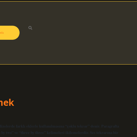
zda
mek
izelerde farklı eklerle kullanılmasına “çoklu tekrar” denir. Paragrafta
by two” ve “three by three” kelimeleri ikilemelerdir. Ses tekrarına bir