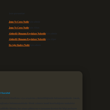
Son yorumlar
Juno Ve Ceres Nedir
için
admin
Juno Ve Ceres Nedir
için
Altan
Abdestli Olmanın Faydaları Nelerdir
için
admin
Abdestli Olmanın Faydaları Nelerdir
için
Alper
En Ağır Kahve Nedir
için
admin
 @karabul
proaktif olarak denetleme veya araştırma yükümlülüğümüz bulunmamaktadır. Ancak,
r bağlantısı bulunmamaktadır. Sitede yalnızca kendi hazırladığımız makaleler
sadüfidir. Sitemiz, kar amacı gütmeyen ve tamamen ücretsiz bir bilgi paylaşım