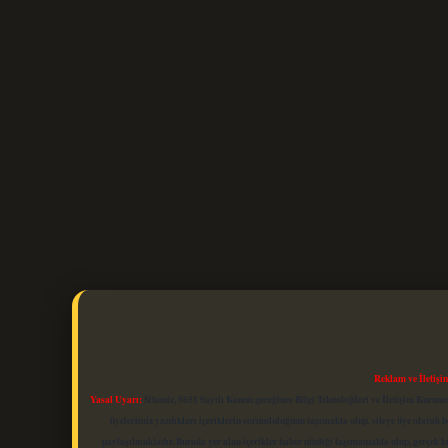
Reklam ve İletişi
Yasal Uyarı:
Sitemiz, 5651 Sayılı Kanun gereğince Bilgi Teknolojileri ve İletişim Kuru
üyelerimiz yazdıkları içeriklerin sorumluluğunu taşımakta olup, siteye üye olarak bu
paylaşılmaktadır. Burada yer alan içerikler haber niteliği taşımamakta olup, gerçek 