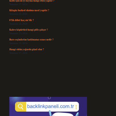
Köfte için en iyi kıyma hangi etten yapılır ?
Temmuz 27, 2026
Kitapta barkod okutma nasıl yapılır ?
Temmuz 25, 2026
8’lik dübel kaç cm’dir ?
Temmuz 24, 2026
Kahve köpürtücü hangi pille çalışır ?
Temmuz 23, 2026
Baro seçimlerine katılmama cezası nedir ?
Temmuz 21, 2026
Hangi sütün yoğurdu güzel olur ?
Temmuz 17, 2026