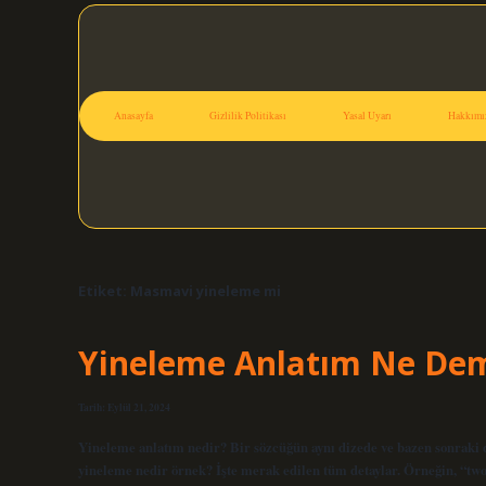
Anasayfa
Gizlilik Politikası
Yasal Uyarı
Hakkımı
Etiket:
Masmavi yineleme mi
Yineleme Anlatım Ne De
Tarih: Eylül 21, 2024
Yineleme anlatım nedir? Bir sözcüğün aynı dizede ve bazen sonraki d
yineleme nedir örnek? İşte merak edilen tüm detaylar. Örneğin, “two 