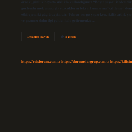
örnek, günlük hayatta sıklıkla kullandığımız “Beşer şaşar” ifadesidi
güçlendirmek amacıyla sözcüklerin tekrarlanmasına “çiftleme” denir
etkileyen iki güçlü deyimdir. Tekrar vurgu yaparken, ikilik zıtlık ya
ve yazınızı daha ilgi çekici hale getirmenize…
Yineleme
Devamını okuyun
8 Yorum
Anlatım
Ne
Demek
https://reisforum.com.tr
https://durmuslargrup.com.tr
https://kilisi