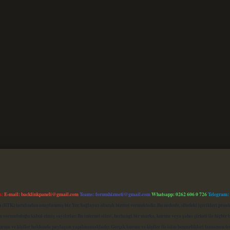
m:
E-mail:
backlinkpaneli@gmail.com
Teams:
forumhizmeti@gmail.com
Whatsapp: 0262 606 0 726
Telegram:
mu (BTK) tarafından onaylanmış bir Yer Sağlayıcı olarak hizmet vermektedir. Bu nedenle, sitedeki içerikleri 
 sorumluluğu kabul etmiş sayılırlar. Bu internet sitesi, herhangi bir marka, kurum veya şahıs şirketi ile hiçbi
kurum ve kişiler hakkında paylaşım yapılmamaktadır. Gerçek kurum ve kişiler ile isim benzerlikleri tamamen te