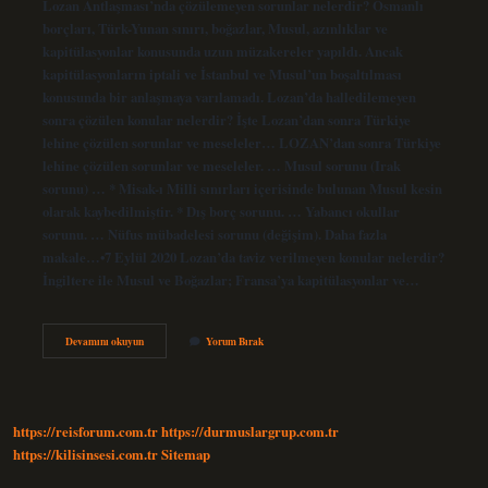
Lozan Antlaşması’nda çözülemeyen sorunlar nelerdir? Osmanlı
borçları, Türk-Yunan sınırı, boğazlar, Musul, azınlıklar ve
kapitülasyonlar konusunda uzun müzakereler yapıldı. Ancak
kapitülasyonların iptali ve İstanbul ve Musul’un boşaltılması
konusunda bir anlaşmaya varılamadı. Lozan’da halledilemeyen
sonra çözülen konular nelerdir? İşte Lozan’dan sonra Türkiye
lehine çözülen sorunlar ve meseleler… LOZAN’dan sonra Türkiye
lehine çözülen sorunlar ve meseleler. … Musul sorunu (Irak
sorunu) … * Misak-ı Milli sınırları içerisinde bulunan Musul kesin
olarak kaybedilmiştir. * Dış borç sorunu. … Yabancı okullar
sorunu. … Nüfus mübadelesi sorunu (değişim). Daha fazla
makale…•7 Eylül 2020 Lozan’da taviz verilmeyen konular nelerdir?
İngiltere ile Musul ve Boğazlar; Fransa’ya kapitülasyonlar ve…
Lozan
Devamını okuyun
Yorum Bırak
Barış
Antlaşmasında
Çözülemeyen
Tek
Sorun
https://reisforum.com.tr
https://durmuslargrup.com.tr
Nedir
https://kilisinsesi.com.tr
Sitemap