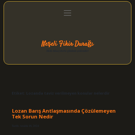
menüyü
Anasayfa
Gizlilik Politikası
Yasal Uyarı
aç
Hakkımızda
Neşeli Fikir Durağı
Hızlı hikayelerle gününü şenlendir!
Etiket:
Lozanda taviz verilmeyen konular nelerdir
Lozan Barış Antlaşmasında Çözülemeyen
Tek Sorun Nedir
Tarih: Aralık 18, 2024