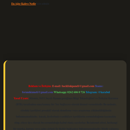
En Ağır Kahve Nedir
için
admin
elexbet güncel
Reklam ve İletişim:
E-mail:
backlinkpaneli@gmail.com
Teams:
forumhizmeti@gmail.com
Whatsapp: 0262 606 0 726
Telegram: @karabul
Yasal Uyarı:
Sitemiz, 5651 Sayılı Kanun gereğince Bilgi Teknolojileri ve İletişim Kurumu
(BTK) tarafından onaylanmış bir Yer Sağlayıcı olarak hizmet vermektedir. Bu nedenle,
sitedeki içerikleri proaktif olarak denetleme veya araştırma yükümlülüğümüz
bulunmamaktadır. Ancak, üyelerimiz yazdıkları içeriklerin sorumluluğunu taşımakta
olup, siteye üye olarak bu sorumluluğu kabul etmiş sayılırlar. Bu internet sitesi, herhangi
bir marka, kurum veya şahıs şirketi ile hiçbir bağlantısı bulunmamaktadır. Sitede yalnızca