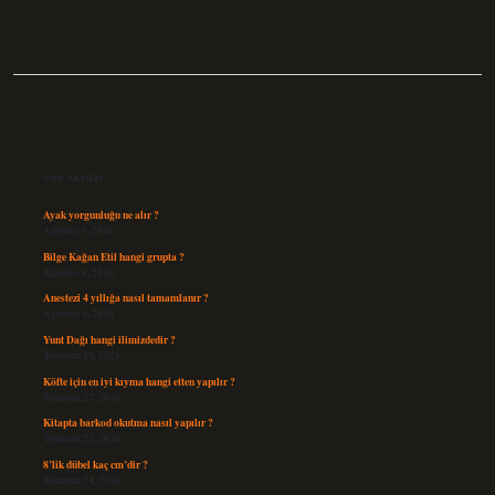
Sidebar
Son Yazılar
Ayak yorgunluğu ne alır ?
Ağustos 5, 2026
Bilge Kağan Etil hangi grupta ?
Ağustos 4, 2026
Anestezi 4 yıllığa nasıl tamamlanır ?
Ağustos 4, 2026
Yunt Dağı hangi ilimizdedir ?
Temmuz 29, 2026
Köfte için en iyi kıyma hangi etten yapılır ?
Temmuz 27, 2026
Kitapta barkod okutma nasıl yapılır ?
Temmuz 25, 2026
8’lik dübel kaç cm’dir ?
Temmuz 24, 2026