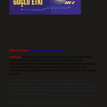
Reklam ve İletişim:
Skype: live:.cid.575569c608265c69
Yasal Uyarı:
Bu internet sitesi, herhangi bir marka, kurum veya şahıs şirketi ile hiçbir
bağlantısı bulunmamaktadır. Sitede yalnızca kendi hazırladığımız makaleler
paylaşılmaktadır. Burada yer alan içerikler haber niteliği taşımamakta olup, gerçek kurum
ve kişiler hakkında paylaşım yapılmamaktadır. Gerçek kurum ve kişiler ile isim
benzerlikleri tamamen tesadüfidir. Sitemizdeki bilgiler taslak halindedir ve tavsiye niteliği
taşımazlar.
Sitemiz, 5651 Sayılı Kanun gereğince Bilgi Teknolojileri ve İletişim Kurumu (BTK)
tarafından onaylanmış bir Yer Sağlayıcı olarak hizmet vermektedir. Bu nedenle, sitedeki
içerikleri proaktif olarak denetleme veya araştırma yükümlülüğümüz bulunmamaktadır.
Ancak, üyelerimiz yazdıkları içeriklerin sorumluluğunu taşımakta olup, siteye üye olarak
bu sorumluluğu kabul etmiş sayılırlar.
Hukuka ve yasal düzenlemelere aykırı olduğunu düşündüğünüz içerikleri,
backlinkpanelicomtr@gmail.com
adresine bildirmeniz halinde, ilgili içerikler yasal süre