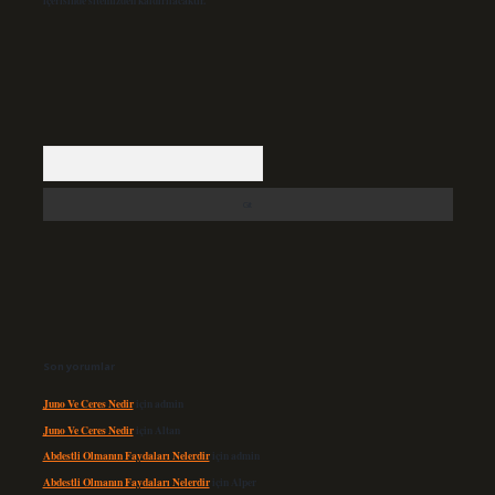
içerisinde sitemizden kaldırılacaktır.
Arama
Son yorumlar
Juno Ve Ceres Nedir
için
admin
Juno Ve Ceres Nedir
için
Altan
Abdestli Olmanın Faydaları Nelerdir
için
admin
Abdestli Olmanın Faydaları Nelerdir
için
Alper