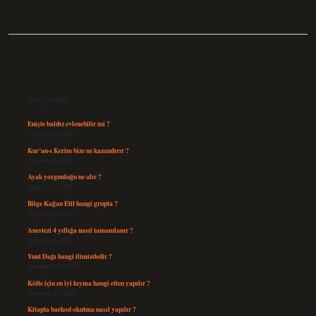
Sidebar
Son Yazılar
Enişte baldız evlenebilir mi ?
Ağustos 6, 2026
Kur’an-ı Kerim bize ne kazandırır ?
Ağustos 6, 2026
Ayak yorgunluğu ne alır ?
Ağustos 5, 2026
Bilge Kağan Etil hangi grupta ?
Ağustos 4, 2026
Anestezi 4 yıllığa nasıl tamamlanır ?
Ağustos 4, 2026
Yunt Dağı hangi ilimizdedir ?
Temmuz 29, 2026
Köfte için en iyi kıyma hangi etten yapılır ?
Temmuz 27, 2026
Kitapta barkod okutma nasıl yapılır ?