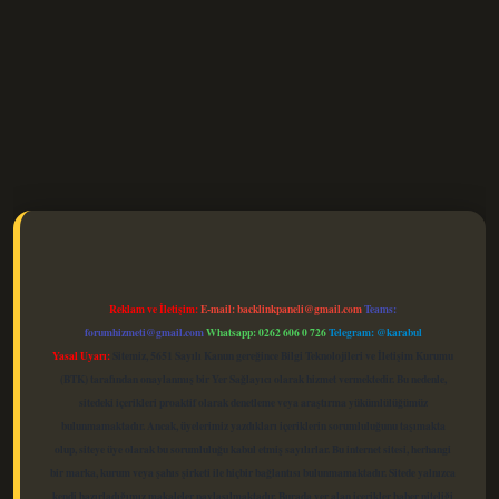
elexbet güncel
Reklam ve İletişim:
E-mail:
backlinkpaneli@gmail.com
Teams:
forumhizmeti@gmail.com
Whatsapp: 0262 606 0 726
Telegram: @karabul
Yasal Uyarı:
Sitemiz, 5651 Sayılı Kanun gereğince Bilgi Teknolojileri ve İletişim Kurumu
(BTK) tarafından onaylanmış bir Yer Sağlayıcı olarak hizmet vermektedir. Bu nedenle,
sitedeki içerikleri proaktif olarak denetleme veya araştırma yükümlülüğümüz
bulunmamaktadır. Ancak, üyelerimiz yazdıkları içeriklerin sorumluluğunu taşımakta
olup, siteye üye olarak bu sorumluluğu kabul etmiş sayılırlar. Bu internet sitesi, herhangi
bir marka, kurum veya şahıs şirketi ile hiçbir bağlantısı bulunmamaktadır. Sitede yalnızca
kendi hazırladığımız makaleler paylaşılmaktadır. Burada yer alan içerikler haber niteliği