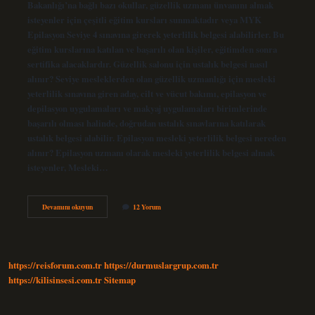
Bakanlığı’na bağlı bazı okullar, güzellik uzmanı ünvanını almak
isteyenler için çeşitli eğitim kursları sunmaktadır veya MYK
Epilasyon Seviye 4 sınavına girerek yeterlilik belgesi alabilirler. Bu
eğitim kurslarına katılan ve başarılı olan kişiler, eğitimden sonra
sertifika alacaklardır. Güzellik salonu için ustalık belgesi nasıl
alınır? Seviye mesleklerden olan güzellik uzmanlığı için mesleki
yeterlilik sınavına giren aday, cilt ve vücut bakımı, epilasyon ve
depilasyon uygulamaları ve makyaj uygulamaları birimlerinde
başarılı olması halinde, doğrudan ustalık sınavlarına katılarak
ustalık belgesi alabilir. Epilasyon mesleki yeterlilik belgesi nereden
alınır? Epilasyon uzmanı olarak mesleki yeterlilik belgesi almak
isteyenler, Mesleki…
Lazer
Devamını okuyun
12 Yorum
Epilasyon
Ustalık
Belgesi
Nasıl
Alınır
https://reisforum.com.tr
https://durmuslargrup.com.tr
https://kilisinsesi.com.tr
Sitemap