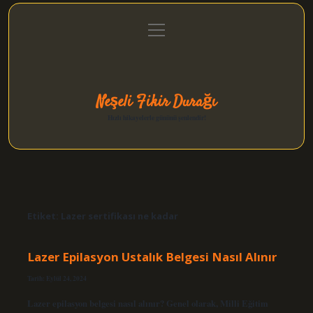
menüyü
Anasayfa
Gizlilik Politikası
Yasal Uyarı
aç
Hakkımızda
Neşeli Fikir Durağı
Hızlı hikayelerle gününü şenlendir!
Etiket:
Lazer sertifikası ne kadar
Lazer Epilasyon Ustalık Belgesi Nasıl Alınır
Tarih: Eylül 24, 2024
Lazer epilasyon belgesi nasıl alınır? Genel olarak, Milli Eğitim