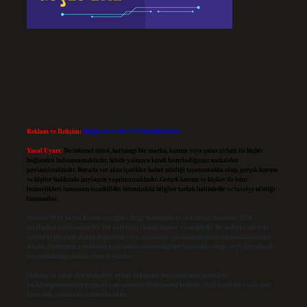
Reklam ve İletişim:
Skype: live:.cid.575569c608265c69
Yasal Uyarı:
Bu internet sitesi, herhangi bir marka, kurum veya şahıs şirketi ile hiçbir
bağlantısı bulunmamaktadır. Sitede yalnızca kendi hazırladığımız makaleler
paylaşılmaktadır. Burada yer alan içerikler haber niteliği taşımamakta olup, gerçek kurum
ve kişiler hakkında paylaşım yapılmamaktadır. Gerçek kurum ve kişiler ile isim
benzerlikleri tamamen tesadüfidir. Sitemizdeki bilgiler taslak halindedir ve tavsiye niteliği
taşımazlar.
Sitemiz, 5651 Sayılı Kanun gereğince Bilgi Teknolojileri ve İletişim Kurumu (BTK)
tarafından onaylanmış bir Yer Sağlayıcı olarak hizmet vermektedir. Bu nedenle, sitedeki
içerikleri proaktif olarak denetleme veya araştırma yükümlülüğümüz bulunmamaktadır.
Ancak, üyelerimiz yazdıkları içeriklerin sorumluluğunu taşımakta olup, siteye üye olarak
bu sorumluluğu kabul etmiş sayılırlar.
Hukuka ve yasal düzenlemelere aykırı olduğunu düşündüğünüz içerikleri,
backlinkpanelicomtr@gmail.com
adresine bildirmeniz halinde, ilgili içerikler yasal süre
içerisinde sitemizden kaldırılacaktır.