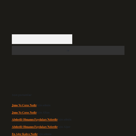
Arama
Son yorumlar
Juno Ve Ceres Nedir
için
admin
Juno Ve Ceres Nedir
için
Altan
Abdestli Olmanın Faydaları Nelerdir
için
admin
Abdestli Olmanın Faydaları Nelerdir
için
Alper
En Ağır Kahve Nedir
için
admin