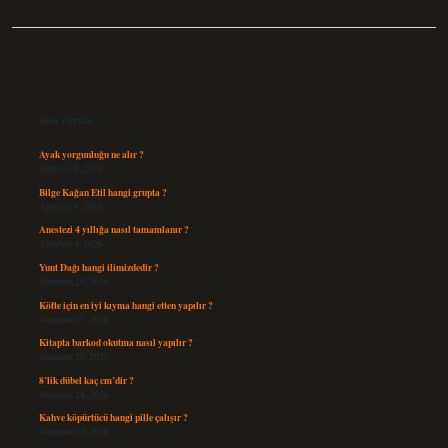
Sidebar
Son Yazılar
Ayak yorgunluğu ne alır ?
Ağustos 5, 2026
Bilge Kağan Etil hangi grupta ?
Ağustos 4, 2026
Anestezi 4 yıllığa nasıl tamamlanır ?
Ağustos 4, 2026
Yunt Dağı hangi ilimizdedir ?
Temmuz 29, 2026
Köfte için en iyi kıyma hangi etten yapılır ?
Temmuz 27, 2026
Kitapta barkod okutma nasıl yapılır ?
Temmuz 25, 2026
8’lik dübel kaç cm’dir ?
Temmuz 24, 2026
Kahve köpürtücü hangi pille çalışır ?
Temmuz 23, 2026