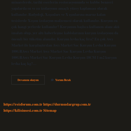
minarelerde, tarihi eserlerin restorasyonunda ve kubbe benzeri
yapılarda su ve ısı izolasyonu amaçlı yüzey kaplaması olarak
kullanılır. Radyoloji, X-ışınları ve X ışınlarına maruz kalan
tesislerde X-ışını izolasyon malzemesi olarak kullanılır. Kurşun en
çok hangi yerlerde kullanılır? Kurşunun başlıca kullanım alanı akü
imalatı olup, yer altı haberleşme kablolarının kurşun izolasyonu da
önemli bir tüketim alanıdır. Kurşun levha kaç lira? En çok Avcı
Market ile karşılaştırılan Avcı Market Sac Kurşun Levha Kurşun
100GRAvcı Market Avcı Market Sac Kurşun Levha Kurşun
100GRAvcı Market Sac Kurşun Levha Kurşun 18CM 1 m2 kurşun
levha kaç kg?…
Kurşun
Devamını okuyun
Yorum Bırak
Levha
Nerelerde
Kullanılır
https://reisforum.com.tr
https://durmuslargrup.com.tr
https://kilisinsesi.com.tr
Sitemap