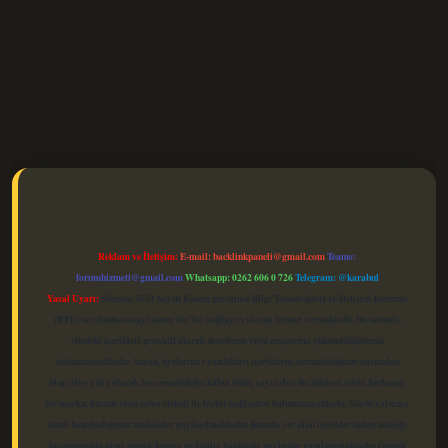
t güncel
Reklam ve İletişim:
E-mail:
backlinkpaneli@gmail.com
Teams:
forumhizmeti@gmail.com
Whatsapp: 0262 606 0 726
Telegram: @karabul
Yasal Uyarı:
Sitemiz, 5651 Sayılı Kanun gereğince Bilgi Teknolojileri ve İletişim Kurumu
(BTK) tarafından onaylanmış bir Yer Sağlayıcı olarak hizmet vermektedir. Bu nedenle,
sitedeki içerikleri proaktif olarak denetleme veya araştırma yükümlülüğümüz
bulunmamaktadır. Ancak, üyelerimiz yazdıkları içeriklerin sorumluluğunu taşımakta
olup, siteye üye olarak bu sorumluluğu kabul etmiş sayılırlar. Bu internet sitesi, herhangi
bir marka, kurum veya şahıs şirketi ile hiçbir bağlantısı bulunmamaktadır. Sitede yalnızca
kendi hazırladığımız makaleler paylaşılmaktadır. Burada yer alan içerikler haber niteliği
taşımamakta olup, gerçek kurum ve kişiler hakkında paylaşım yapılmamaktadır. Gerçek