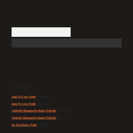
Arama
Son yorumlar
Juno Ve Ceres Nedir
için
admin
Juno Ve Ceres Nedir
için
Altan
Abdestli Olmanın Faydaları Nelerdir
için
admin
Abdestli Olmanın Faydaları Nelerdir
için
Alper
En Ağır Kahve Nedir
için
admin