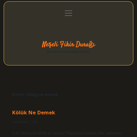
menüyü
Anasayfa
Gizlilik Politikası
Yasal Uyarı
aç
Hakkımızda
Neşeli Fikir Durağı
Hızlı hikayelerle gününü şenlendir!
Etiket:
Külüg ne demek
Kölük Ne Demek
Tarih: Eylül 17, 2024
Eski Türkçede kölük ne demek? Nişanyan Sözlüğü, köle anlamına