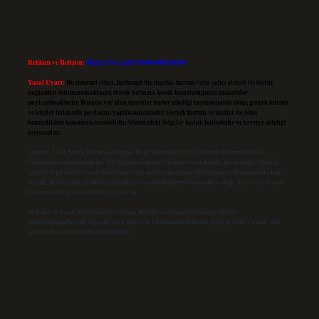
Reklam ve İletişim:
Skype: live:.cid.575569c608265c69
Yasal Uyarı:
Bu internet sitesi, herhangi bir marka, kurum veya şahıs şirketi ile hiçbir
bağlantısı bulunmamaktadır. Sitede yalnızca kendi hazırladığımız makaleler
paylaşılmaktadır. Burada yer alan içerikler haber niteliği taşımamakta olup, gerçek kurum
ve kişiler hakkında paylaşım yapılmamaktadır. Gerçek kurum ve kişiler ile isim
benzerlikleri tamamen tesadüfidir. Sitemizdeki bilgiler taslak halindedir ve tavsiye niteliği
taşımazlar.
Sitemiz, 5651 Sayılı Kanun gereğince Bilgi Teknolojileri ve İletişim Kurumu (BTK)
tarafından onaylanmış bir Yer Sağlayıcı olarak hizmet vermektedir. Bu nedenle, sitedeki
içerikleri proaktif olarak denetleme veya araştırma yükümlülüğümüz bulunmamaktadır.
Ancak, üyelerimiz yazdıkları içeriklerin sorumluluğunu taşımakta olup, siteye üye olarak
bu sorumluluğu kabul etmiş sayılırlar.
Hukuka ve yasal düzenlemelere aykırı olduğunu düşündüğünüz içerikleri,
backlinkpanelicomtr@gmail.com
adresine bildirmeniz halinde, ilgili içerikler yasal süre
içerisinde sitemizden kaldırılacaktır.