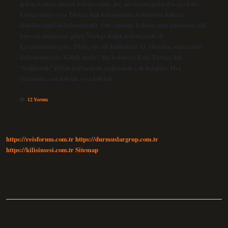
gelen Arapça ġulām kelimesinin, piç anlamına gelen Farsça kola
kelimesinin veya Türkçe kul kelimesinin kelimenin kökeni
olabileceğini belirtmektedir. Öte yandan, kelime aynı zamanda yük
hayvanı anlamına gelen Türkçe kölük kelimesiyle de
karşılaştırılmıştır. Türkçede ilk kullanımı 15. yüzyılın sonlarında
belgelenmiştir. Kölük nedir? Bu kelimeyi Eski Türkçe köl –
“bağlamak” fiilini kullanarak açıklamak çok kolaydır. Her
durumda, onu köl-ük veya köl-ü-k
12 Yorum
https://reisforum.com.tr
https://durmuslargrup.com.tr
https://kilisinsesi.com.tr
Sitemap