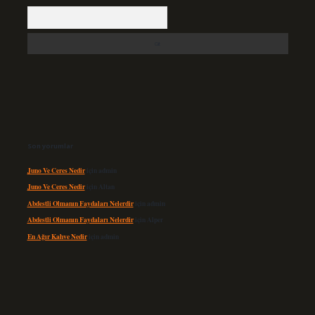
Arama
Son yorumlar
Juno Ve Ceres Nedir
için
admin
Juno Ve Ceres Nedir
için
Altan
Abdestli Olmanın Faydaları Nelerdir
için
admin
Abdestli Olmanın Faydaları Nelerdir
için
Alper
En Ağır Kahve Nedir
için
admin