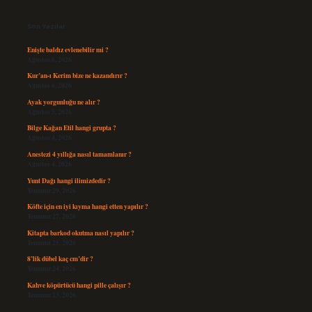
Sidebar
Son Yazılar
Enişte baldız evlenebilir mi ?
Ağustos 6, 2026
Kur’an-ı Kerim bize ne kazandırır ?
Ağustos 6, 2026
Ayak yorgunluğu ne alır ?
Ağustos 5, 2026
Bilge Kağan Etil hangi grupta ?
Ağustos 4, 2026
Anestezi 4 yıllığa nasıl tamamlanır ?
Ağustos 4, 2026
Yunt Dağı hangi ilimizdedir ?
Temmuz 29, 2026
Köfte için en iyi kıyma hangi etten yapılır ?
Temmuz 27, 2026
Kitapta barkod okutma nasıl yapılır ?
Temmuz 25, 2026
8’lik dübel kaç cm’dir ?
Temmuz 24, 2026
Kahve köpürtücü hangi pille çalışır ?
Temmuz 23, 2026