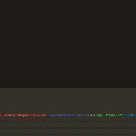
m:
E-mail:
backlinkpaneli@gmail.com
Teams:
forumhizmeti@gmail.com
Whatsapp: 0262 606 0 726
Telegram:
mu (BTK) tarafından onaylanmış bir Yer Sağlayıcı olarak hizmet vermektedir. Bu nedenle, sitedeki içerikleri 
 sorumluluğu kabul etmiş sayılırlar. Bu internet sitesi, herhangi bir marka, kurum veya şahıs şirketi ile hiçbi
kurum ve kişiler hakkında paylaşım yapılmamaktadır. Gerçek kurum ve kişiler ile isim benzerlikleri tamamen te