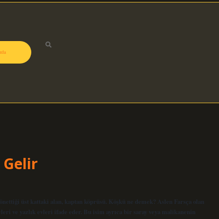
zda
Gelir
ettiği üst kattaki alan, kaptan köprüsü. Köşkü ne demek? Aslen Farsça olan
eri ve yazlık evleri ifade eder. Bu isim ayrıca bir saray veya malikanenin