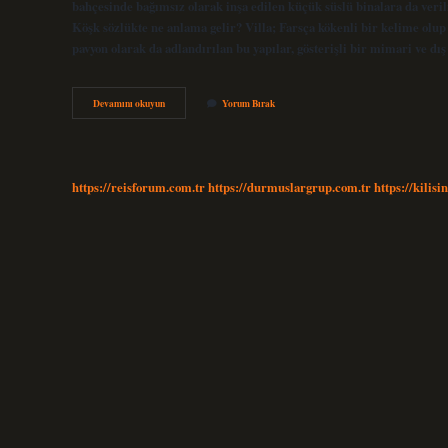
bahçesinde bağımsız olarak inşa edilen küçük süslü binalara da ver
Köşk sözlükte ne anlama gelir? Villa; Farsça kökenli bir kelime olup 
pavyon olarak da adlandırılan bu yapılar, gösterişli bir mimari ve dı
Kaptan
Devamını okuyun
Yorum Bırak
Köşkü
Ne
Anlama
Gelir
https://reisforum.com.tr
https://durmuslargrup.com.tr
https://kilisi