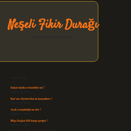
Neşeli Fikir Durağı
Hızlı hikayelerle gününü şenlendir!
Sidebar
elexbet güncel
Son Yazılar
Enişte baldız evlenebilir mi ?
Ağustos 6, 2026
Kur’an-ı Kerim bize ne kazandırır ?
Ağustos 6, 2026
Ayak yorgunluğu ne alır ?
Ağustos 5, 2026
Bilge Kağan Etil hangi grupta ?
Ağustos 4, 2026