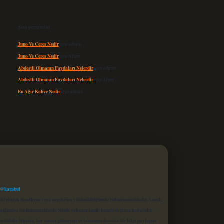
Son yorumlar
Juno Ve Ceres Nedir
için
admin
Juno Ve Ceres Nedir
için
Altan
Abdestli Olmanın Faydaları Nelerdir
için
admin
Abdestli Olmanın Faydaları Nelerdir
için
Alper
En Ağır Kahve Nedir
için
admin
 @karabul
proaktif olarak denetleme veya araştırma yükümlülüğümüz bulunmamaktadır. Ancak,
r bağlantısı bulunmamaktadır. Sitede yalnızca kendi hazırladığımız makaleler
sadüfidir. Sitemiz, kar amacı gütmeyen ve tamamen ücretsiz bir bilgi paylaşım