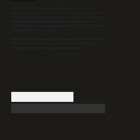
Sitemiz, 5651 Sayılı Kanun gereğince Bilgi Teknolojileri ve İletişim
Kurumu (BTK) tarafından onaylanmış bir Yer Sağlayıcı olarak hizmet
vermektedir. Bu nedenle, sitedeki içerikleri proaktif olarak denetleme veya
araştırma yükümlülüğümüz bulunmamaktadır. Ancak, üyelerimiz
yazdıkları içeriklerin sorumluluğunu taşımakta olup, siteye üye olarak bu
sorumluluğu kabul etmiş sayılırlar.
Hukuka ve yasal düzenlemelere aykırı olduğunu düşündüğünüz içerikleri,
backlinkpanelicomtr@gmail.com
adresine bildirmeniz halinde, ilgili
içerikler yasal süre içerisinde sitemizden kaldırılacaktır.
Arama