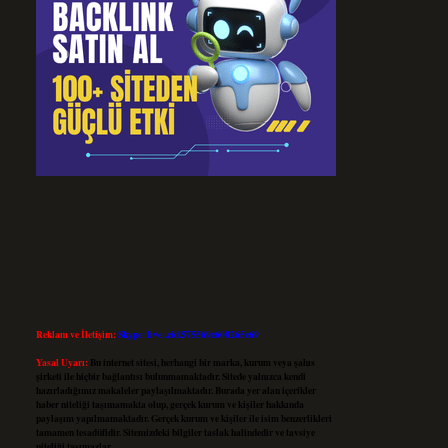
Reklam ve İletişim:
Skype: live:.cid.575569c608265c69
Yasal Uyarı:
Bu internet sitesi, herhangi bir marka, kurum veya şahıs
şirketi ile hiçbir bağlantısı bulunmamaktadır. Sitede yalnızca kendi
hazırladığımız makaleler paylaşılmaktadır. Burada yer alan içerikler
haber niteliği taşımamakta olup, gerçek kurum ve kişiler hakkında
paylaşım yapılmamaktadır. Gerçek kurum ve kişiler ile isim benzerlikleri
tamamen tesadüfidir. Sitemizdeki bilgiler taslak halindedir ve tavsiye
niteliği taşımazlar.