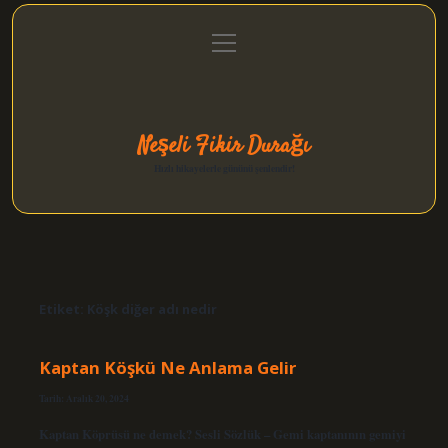
menüyü
Anasayfa
Gizlilik Politikası
Yasal Uyarı
aç
Hakkımızda
Neşeli Fikir Durağı
Hızlı hikayelerle gününü şenlendir!
Etiket:
Köşk diğer adı nedir
Kaptan Köşkü Ne Anlama Gelir
Tarih: Aralık 20, 2024
Kaptan Köprüsü ne demek? Sesli Sözlük – Gemi kaptanının gemiyi