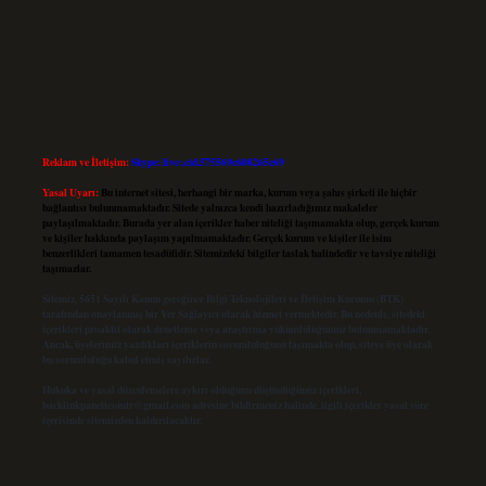
Reklam ve İletişim:
Skype: live:.cid.575569c608265c69
Yasal Uyarı:
Bu internet sitesi, herhangi bir marka, kurum veya şahıs şirketi ile hiçbir
bağlantısı bulunmamaktadır. Sitede yalnızca kendi hazırladığımız makaleler
paylaşılmaktadır. Burada yer alan içerikler haber niteliği taşımamakta olup, gerçek kurum
ve kişiler hakkında paylaşım yapılmamaktadır. Gerçek kurum ve kişiler ile isim
benzerlikleri tamamen tesadüfidir. Sitemizdeki bilgiler taslak halindedir ve tavsiye niteliği
taşımazlar.
Sitemiz, 5651 Sayılı Kanun gereğince Bilgi Teknolojileri ve İletişim Kurumu (BTK)
tarafından onaylanmış bir Yer Sağlayıcı olarak hizmet vermektedir. Bu nedenle, sitedeki
içerikleri proaktif olarak denetleme veya araştırma yükümlülüğümüz bulunmamaktadır.
Ancak, üyelerimiz yazdıkları içeriklerin sorumluluğunu taşımakta olup, siteye üye olarak
bu sorumluluğu kabul etmiş sayılırlar.
Hukuka ve yasal düzenlemelere aykırı olduğunu düşündüğünüz içerikleri,
backlinkpanelicomtr@gmail.com
adresine bildirmeniz halinde, ilgili içerikler yasal süre
içerisinde sitemizden kaldırılacaktır.