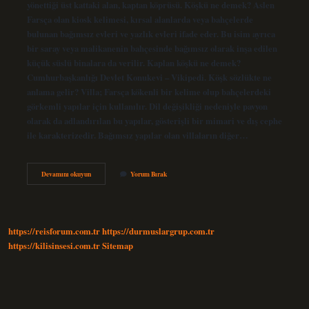
yönettiği üst kattaki alan, kaptan köprüsü. Köşkü ne demek? Aslen
Farsça olan kiosk kelimesi, kırsal alanlarda veya bahçelerde
bulunan bağımsız evleri ve yazlık evleri ifade eder. Bu isim ayrıca
bir saray veya malikanenin bahçesinde bağımsız olarak inşa edilen
küçük süslü binalara da verilir. Kaplan köşkü ne demek?
Cumhurbaşkanlığı Devlet Konukevi – Vikipedi. Köşk sözlükte ne
anlama gelir? Villa; Farsça kökenli bir kelime olup bahçelerdeki
görkemli yapılar için kullanılır. Dil değişikliği nedeniyle pavyon
olarak da adlandırılan bu yapılar, gösterişli bir mimari ve dış cephe
ile karakterizedir. Bağımsız yapılar olan villaların diğer…
Kaptan
Devamını okuyun
Yorum Bırak
Köşkü
Ne
Anlama
Gelir
https://reisforum.com.tr
https://durmuslargrup.com.tr
https://kilisinsesi.com.tr
Sitemap