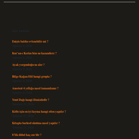
Sidebar
Son Yazılar
Enişte baldız evlenebilir mi ?
Ağustos 6, 2026
Kur’an-ı Kerim bize ne kazandırır ?
Ağustos 6, 2026
Ayak yorgunluğu ne alır ?
Ağustos 5, 2026
Bilge Kağan Etil hangi grupta ?
Ağustos 4, 2026
Anestezi 4 yıllığa nasıl tamamlanır ?
Ağustos 4, 2026
Yunt Dağı hangi ilimizdedir ?
Temmuz 29, 2026
Köfte için en iyi kıyma hangi etten yapılır ?
Temmuz 27, 2026
Kitapta barkod okutma nasıl yapılır ?
Temmuz 25, 2026
8’lik dübel kaç cm’dir ?