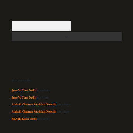
Arama
Son yorumlar
Juno Ve Ceres Nedir
için
admin
Juno Ve Ceres Nedir
için
Altan
Abdestli Olmanın Faydaları Nelerdir
için
admin
Abdestli Olmanın Faydaları Nelerdir
için
Alper
En Ağır Kahve Nedir
için
admin