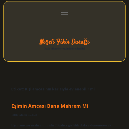
menüyü
Anasayfa
Gizlilik Politikası
Yasal Uyarı
aç
Hakkımızda
Neşeli Fikir Durağı
Hızlı hikayelerle gününü şenlendir!
Etiket:
Kişi amcasının karısıyla evlenebilir mi
Eşimin Amcası Bana Mahrem Mi
Tarih: Aralık 10, 2024
Eşin amcası mahrem midir? Kalıcı gizlilik Asla evlenemeyecek