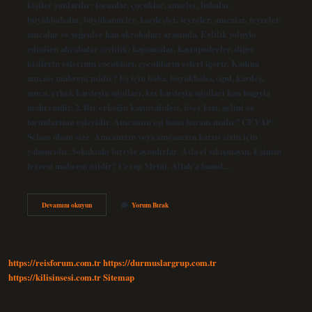
kişiler şunlardır: torunlar, çocuklar, anneler, babalar,
büyükbabalar, büyükanneler, kardeşler, teyzeler, amcalar, teyzeler,
amcalar ve yeğenler kan akrabaları arasında. Evlilik yoluyla
edinilen akrabalar (evlilik) kaynanalar, kayınpederler, diğer
kişilerin eşlerinin çocukları, çocukların eşleri içerir. Kadına
amcası mahrem midir? Eş için baba, büyükbaba, oğul, kardeş,
amca, erkek kardeşin oğulları, kız kardeşin oğulları kan bağıyla
mahremdir. 2. Bir erkeğin kayınvalidesi, üvey kızı, gelini ve
torunlarının eşleridir. Amcamın eşi bana haram mıdır? CEVAP:
Selam olsun size. Amcanızın veya amcanızın karısı sizin için
yabancıdır. Sokaktaki biriyle aynıdırlar. Asla el sıkışmayın. Eşimin
teyzesi mahrem midir? Cevap Metni. Allah’a hamd…
Eşimin
Devamını okuyun
Yorum Bırak
Amcası
Bana
Mahrem
Mi
https://reisforum.com.tr
https://durmuslargrup.com.tr
https://kilisinsesi.com.tr
Sitemap