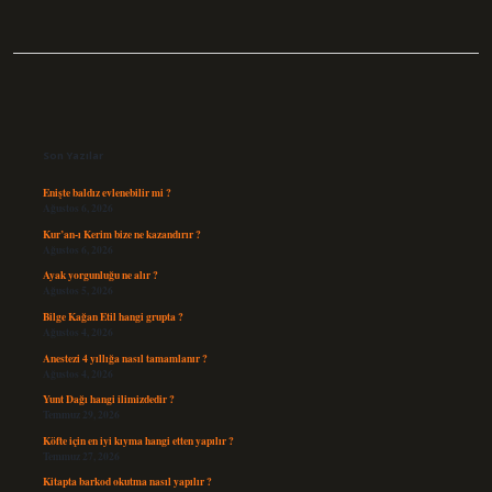
Sidebar
Son Yazılar
Enişte baldız evlenebilir mi ?
Ağustos 6, 2026
Kur’an-ı Kerim bize ne kazandırır ?
Ağustos 6, 2026
Ayak yorgunluğu ne alır ?
Ağustos 5, 2026
Bilge Kağan Etil hangi grupta ?
Ağustos 4, 2026
Anestezi 4 yıllığa nasıl tamamlanır ?
Ağustos 4, 2026
Yunt Dağı hangi ilimizdedir ?
Temmuz 29, 2026
Köfte için en iyi kıyma hangi etten yapılır ?
Temmuz 27, 2026
Kitapta barkod okutma nasıl yapılır ?