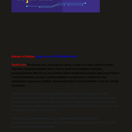
Reklam ve İletişim:
Skype: live:.cid.575569c608265c69
Yasal Uyarı:
Bu internet sitesi, herhangi bir marka, kurum veya şahıs şirketi ile hiçbir
bağlantısı bulunmamaktadır. Sitede yalnızca kendi hazırladığımız makaleler
paylaşılmaktadır. Burada yer alan içerikler haber niteliği taşımamakta olup, gerçek kurum
ve kişiler hakkında paylaşım yapılmamaktadır. Gerçek kurum ve kişiler ile isim
benzerlikleri tamamen tesadüfidir. Sitemizdeki bilgiler taslak halindedir ve tavsiye niteliği
taşımazlar.
Sitemiz, 5651 Sayılı Kanun gereğince Bilgi Teknolojileri ve İletişim Kurumu (BTK)
tarafından onaylanmış bir Yer Sağlayıcı olarak hizmet vermektedir. Bu nedenle, sitedeki
içerikleri proaktif olarak denetleme veya araştırma yükümlülüğümüz bulunmamaktadır.
Ancak, üyelerimiz yazdıkları içeriklerin sorumluluğunu taşımakta olup, siteye üye olarak
bu sorumluluğu kabul etmiş sayılırlar.
Hukuka ve yasal düzenlemelere aykırı olduğunu düşündüğünüz içerikleri,
backlinkpanelicomtr@gmail.com
adresine bildirmeniz halinde, ilgili içerikler yasal süre
içerisinde sitemizden kaldırılacaktır.