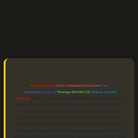
elexbet güncel
Reklam ve İletişim:
E-mail:
backlinkpaneli@gmail.com
Teams:
forumhizmeti@gmail.com
Whatsapp: 0262 606 0 726
Telegram: @karabul
Yasal Uyarı:
Sitemiz, 5651 Sayılı Kanun gereğince Bilgi Teknolojileri ve İletişim Kurumu
(BTK) tarafından onaylanmış bir Yer Sağlayıcı olarak hizmet vermektedir. Bu nedenle,
sitedeki içerikleri proaktif olarak denetleme veya araştırma yükümlülüğümüz
bulunmamaktadır. Ancak, üyelerimiz yazdıkları içeriklerin sorumluluğunu taşımakta
olup, siteye üye olarak bu sorumluluğu kabul etmiş sayılırlar. Bu internet sitesi, herhangi
bir marka, kurum veya şahıs şirketi ile hiçbir bağlantısı bulunmamaktadır. Sitede yalnızca
kendi hazırladığımız makaleler paylaşılmaktadır. Burada yer alan içerikler haber niteliği