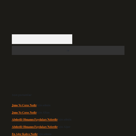
Arama
Son yorumlar
Juno Ve Ceres Nedir
için
admin
Juno Ve Ceres Nedir
için
Altan
Abdestli Olmanın Faydaları Nelerdir
için
admin
Abdestli Olmanın Faydaları Nelerdir
için
Alper
En Ağır Kahve Nedir
için
admin