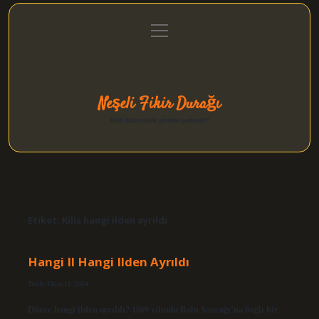
menüyü
Anasayfa
Gizlilik Politikası
Yasal Uyarı
aç
Hakkımızda
Neşeli Fikir Durağı
Hızlı hikayelerle gününü şenlendir!
Etiket:
Kilis hangi ilden ayrıldı
Hangi Il Hangi Ilden Ayrıldı
Tarih: Ekim 11, 2024
Düzce hangi ilden ayrıldı? 1869 yılında Bolu Sancağı’na bağlı bir