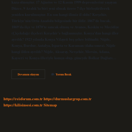
kaza olmuştur. 17 Ağustos ve 12 Kasım 1999 depremlerini yaşayan
Düzce, 9 Aralık’ta biri yeni olmak üzere 7 ilçe birleştirilerek
yeniden kurulmuştur. En son hangi ilimiz il oldu? Kırşehir,
Türkiye’nin Orta Anadolu bölgesinde bir ildir. 1867’de bucak,
1869’da ilçe ve 1870’te sancak olmuş ve Avanos, Keskin ve Mecidiye
(Çiçekdağı) ilçeleri Kırşehir’e bağlanmıştır. Konya’dan hangi iller
ayrıldı? 1923 yılında Konya Vilayeti beş şehre bölündü: Niğde,
Konya, Burdur, Antalya, Isparta ve Karaman (daha sonra). Niğde
hangi ilden ayrıldı? Niğde, Aksaray, Nevşehir, Mersin, Adana,
Kayseri ve Konya illeriyle komşu olup, güneyde Bolkar Dağları…
Hangi
Devamını okuyun
Yorum Bırak
Il
Hangi
Ilden
Ayrıldı
https://reisforum.com.tr
https://durmuslargrup.com.tr
https://kilisinsesi.com.tr
Sitemap