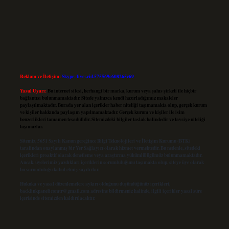
Reklam ve İletişim:
Skype: live:.cid.575569c608265c69
Yasal Uyarı:
Bu internet sitesi, herhangi bir marka, kurum veya şahıs şirketi ile hiçbir
bağlantısı bulunmamaktadır. Sitede yalnızca kendi hazırladığımız makaleler
paylaşılmaktadır. Burada yer alan içerikler haber niteliği taşımamakta olup, gerçek kurum
ve kişiler hakkında paylaşım yapılmamaktadır. Gerçek kurum ve kişiler ile isim
benzerlikleri tamamen tesadüfidir. Sitemizdeki bilgiler taslak halindedir ve tavsiye niteliği
taşımazlar.
Sitemiz, 5651 Sayılı Kanun gereğince Bilgi Teknolojileri ve İletişim Kurumu (BTK)
tarafından onaylanmış bir Yer Sağlayıcı olarak hizmet vermektedir. Bu nedenle, sitedeki
içerikleri proaktif olarak denetleme veya araştırma yükümlülüğümüz bulunmamaktadır.
Ancak, üyelerimiz yazdıkları içeriklerin sorumluluğunu taşımakta olup, siteye üye olarak
bu sorumluluğu kabul etmiş sayılırlar.
Hukuka ve yasal düzenlemelere aykırı olduğunu düşündüğünüz içerikleri,
backlinkpanelicomtr@gmail.com
adresine bildirmeniz halinde, ilgili içerikler yasal süre
içerisinde sitemizden kaldırılacaktır.