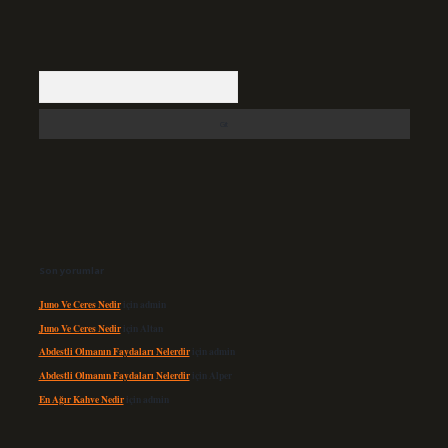
Arama
Son yorumlar
Juno Ve Ceres Nedir
için
admin
Juno Ve Ceres Nedir
için
Altan
Abdestli Olmanın Faydaları Nelerdir
için
admin
Abdestli Olmanın Faydaları Nelerdir
için
Alper
En Ağır Kahve Nedir
için
admin