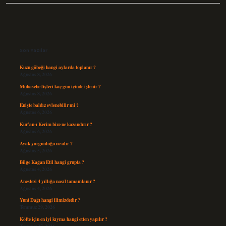
Sidebar
Son Yazılar
Kuzu göbeği hangi aylarda toplanır ?
Ağustos 8, 2026
Muhasebe fişleri kaç gün içinde işlenir ?
Ağustos 8, 2026
Enişte baldız evlenebilir mi ?
Ağustos 6, 2026
Kur’an-ı Kerim bize ne kazandırır ?
Ağustos 6, 2026
Ayak yorgunluğu ne alır ?
Ağustos 5, 2026
Bilge Kağan Etil hangi grupta ?
Ağustos 4, 2026
Anestezi 4 yıllığa nasıl tamamlanır ?
Ağustos 4, 2026
Yunt Dağı hangi ilimizdedir ?
Temmuz 29, 2026
Köfte için en iyi kıyma hangi etten yapılır ?