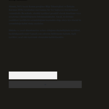
Sitemiz, 5651 Sayılı Kanun gereğince Bilgi Teknolojileri ve İletişim
Kurumu (BTK) tarafından onaylanmış bir Yer Sağlayıcı olarak hizmet
vermektedir. Bu nedenle, sitedeki içerikleri proaktif olarak denetleme veya
araştırma yükümlülüğümüz bulunmamaktadır. Ancak, üyelerimiz
yazdıkları içeriklerin sorumluluğunu taşımakta olup, siteye üye olarak bu
sorumluluğu kabul etmiş sayılırlar.
Hukuka ve yasal düzenlemelere aykırı olduğunu düşündüğünüz içerikleri,
backlinkpanelicomtr@gmail.com
adresine bildirmeniz halinde, ilgili
içerikler yasal süre içerisinde sitemizden kaldırılacaktır.
Arama