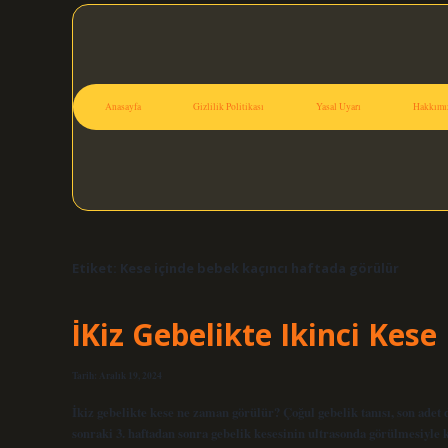
Anasayfa
Gizlilik Politikası
Yasal Uyarı
Hakkımı
Etiket:
Kese içinde bebek kaçıncı haftada görülür
İKiz Gebelikte Ikinci Ke
Tarih: Aralık 19, 2024
İkiz gebelikte kese ne zaman görülür? Çoğul gebelik tanısı, son ade
sonraki 3. haftadan sonra gebelik kesesinin ultrasonda görülmesiyle k