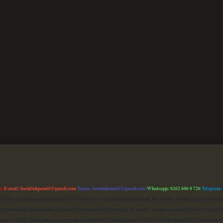
m:
E-mail:
backlinkpaneli@gmail.com
Teams:
forumhizmeti@gmail.com
Whatsapp: 0262 606 0 726
Telegram:
mu (BTK) tarafından onaylanmış bir Yer Sağlayıcı olarak hizmet vermektedir. Bu nedenle, sitedeki içerikleri 
 sorumluluğu kabul etmiş sayılırlar. Bu internet sitesi, herhangi bir marka, kurum veya şahıs şirketi ile hiçbi
kurum ve kişiler hakkında paylaşım yapılmamaktadır. Gerçek kurum ve kişiler ile isim benzerlikleri tamamen te