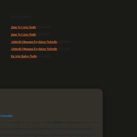
Son yorumlar
Juno Ve Ceres Nedir
için
admin
Juno Ve Ceres Nedir
için
Altan
Abdestli Olmanın Faydaları Nelerdir
için
admin
Abdestli Olmanın Faydaları Nelerdir
için
Alper
En Ağır Kahve Nedir
için
admin
 @karabul
proaktif olarak denetleme veya araştırma yükümlülüğümüz bulunmamaktadır. Ancak,
r bağlantısı bulunmamaktadır. Sitede yalnızca kendi hazırladığımız makaleler
sadüfidir. Sitemiz, kar amacı gütmeyen ve tamamen ücretsiz bir bilgi paylaşım