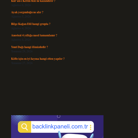
Kur’an-ı Kerim bize ne kazandırır ?
Ağustos 6, 2026
Ayak yorgunluğu ne alır ?
Ağustos 5, 2026
Bilge Kağan Etil hangi grupta ?
Ağustos 4, 2026
Anestezi 4 yıllığa nasıl tamamlanır ?
Ağustos 4, 2026
Yunt Dağı hangi ilimizdedir ?
Temmuz 29, 2026
Köfte için en iyi kıyma hangi etten yapılır ?
Temmuz 27, 2026