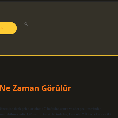
zda
se Ne Zaman Görülür
t dönemine denk gelen ortalama 7. haftadan sonra ve adet gecikmesinden
onulabilmektedir. Çift yumurta ikizlerinde kaç kese olur? İki ayrı kese ve iki