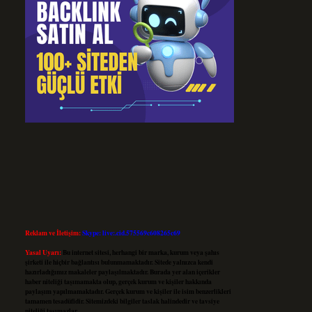
Reklam ve İletişim:
Skype: live:.cid.575569c608265c69
Yasal Uyarı:
Bu internet sitesi, herhangi bir marka, kurum veya şahıs
şirketi ile hiçbir bağlantısı bulunmamaktadır. Sitede yalnızca kendi
hazırladığımız makaleler paylaşılmaktadır. Burada yer alan içerikler
haber niteliği taşımamakta olup, gerçek kurum ve kişiler hakkında
paylaşım yapılmamaktadır. Gerçek kurum ve kişiler ile isim benzerlikleri
tamamen tesadüfidir. Sitemizdeki bilgiler taslak halindedir ve tavsiye
niteliği taşımazlar.