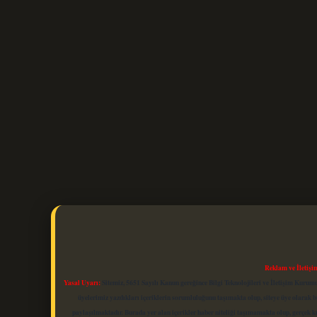
Reklam ve İletişi
Yasal Uyarı:
Sitemiz, 5651 Sayılı Kanun gereğince Bilgi Teknolojileri ve İletişim Kuru
üyelerimiz yazdıkları içeriklerin sorumluluğunu taşımakta olup, siteye üye olarak bu
paylaşılmaktadır. Burada yer alan içerikler haber niteliği taşımamakta olup, gerçek 