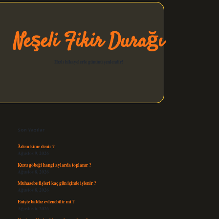
Neşeli Fikir Durağı
Hızlı hikayelerle gününü şenlendir!
Sidebar
elexbet güncel
Son Yazılar
Âdem kime denir ?
Ağustos 9, 2026
Kuzu göbeği hangi aylarda toplanır ?
Ağustos 8, 2026
Muhasebe fişleri kaç gün içinde işlenir ?
Ağustos 8, 2026
Enişte baldız evlenebilir mi ?
Ağustos 6, 2026