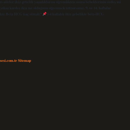
azı aileler ikiz gebelik yaşadıklarını öğrendikten sonra bebeklerinin özdeş mi
yoksa kardeş ikiz mi olduğunu öğrenmek istiyorsanız, 9. ve 14. haftalar
elikte Beta HCG kaç olmalı?
3-4 haftalık ikiz gebelikte beta-HCG
nsesi.com.tr
Sitemap