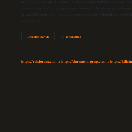
ayrı plasenta oluşur. Tek yumurta ikizi kaçıncı haftada belli olur? B
yoksa kardeş ikiz mi olduğunu merak ederler. İkizlerinizin özdeş mi 
arasındaki kontrolleri beklemeniz gerekecektir. 5 haftalık ikiz geb
seviyeleri…
İKiz
Devamını okuyun
Yorum Bırak
Gebelikte
Ikinci
Kese
Ne
Zaman
https://reisforum.com.tr
https://durmuslargrup.com.tr
https://kilisi
Görülür