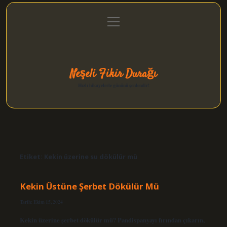
menüyü
Anasayfa
Gizlilik Politikası
Yasal Uyarı
aç
Hakkımızda
Neşeli Fikir Durağı
Hızlı hikayelerle gününü şenlendir!
Etiket:
Kekin üzerine su dökülür mü
Kekin Üstüne Şerbet Dökülür Mü
Tarih: Ekim 15, 2024
Kekin üzerine şerbet dökülür mü? Pandispanyayı fırından çıkarın,