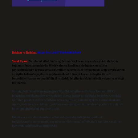
Reklam ve İletişim:
Skype: live:.cid.575569c608265c69
Yasal Uyarı:
Bu internet sitesi, herhangi bir marka, kurum veya şahıs şirketi ile hiçbir
bağlantısı bulunmamaktadır. Sitede yalnızca kendi hazırladığımız makaleler
paylaşılmaktadır. Burada yer alan içerikler haber niteliği taşımamakta olup, gerçek kurum
ve kişiler hakkında paylaşım yapılmamaktadır. Gerçek kurum ve kişiler ile isim
benzerlikleri tamamen tesadüfidir. Sitemizdeki bilgiler taslak halindedir ve tavsiye niteliği
taşımazlar.
Sitemiz, 5651 Sayılı Kanun gereğince Bilgi Teknolojileri ve İletişim Kurumu (BTK)
tarafından onaylanmış bir Yer Sağlayıcı olarak hizmet vermektedir. Bu nedenle, sitedeki
içerikleri proaktif olarak denetleme veya araştırma yükümlülüğümüz bulunmamaktadır.
Ancak, üyelerimiz yazdıkları içeriklerin sorumluluğunu taşımakta olup, siteye üye olarak
bu sorumluluğu kabul etmiş sayılırlar.
Hukuka ve yasal düzenlemelere aykırı olduğunu düşündüğünüz içerikleri,
backlinkpanelicomtr@gmail.com
adresine bildirmeniz halinde, ilgili içerikler yasal süre
içerisinde sitemizden kaldırılacaktır.