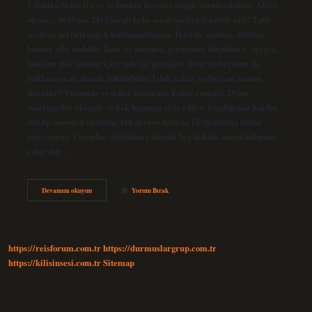
5 dakika bekleyin ve ardından üzerine soğuk şurubu dökün. Afiyet
olsun…30 Mayıs 2013 Sıcak keke sıcak şerbet dökülür mü? Tatlı
sıcaksa, şerbeti soğuk kullanmalısınız. İkisi de sıcaksa, tatlınız
hamur gibi olabilir. İkisi de soğuksa, şerbetiniz küçülmez. Ayrıca,
baklava gibi tatlılar için, tatlı iyi pişmişse, hem şerbet hem de
baklava sıcak olarak dökülebilir. Islak kekin şerbeti ne zaman
dökülür? Yumurta ve şeker kabarana kadar çırpılır. Diğer
malzemeler eklenir ve kek hamuru elde edilir. İstediğimiz kalıba
döküp önceden ısıtılmış 180 derece fırında 15/20 dakika kadar
pişiriyoruz. Fırından çıktıktan yaklaşık beş dakika sonra kalıptan
çıkarılıp…
Kekin
Devamını okuyun
Yorum Bırak
Üstüne
Şerbet
Dökülür
Mü
https://reisforum.com.tr
https://durmuslargrup.com.tr
https://kilisinsesi.com.tr
Sitemap