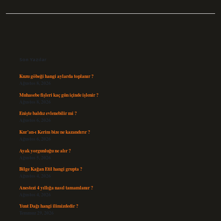
Sidebar
Son Yazılar
Kuzu göbeği hangi aylarda toplanır ?
Ağustos 8, 2026
Muhasebe fişleri kaç gün içinde işlenir ?
Ağustos 8, 2026
Enişte baldız evlenebilir mi ?
Ağustos 6, 2026
Kur’an-ı Kerim bize ne kazandırır ?
Ağustos 6, 2026
Ayak yorgunluğu ne alır ?
Ağustos 5, 2026
Bilge Kağan Etil hangi grupta ?
Ağustos 4, 2026
Anestezi 4 yıllığa nasıl tamamlanır ?
Ağustos 4, 2026
Yunt Dağı hangi ilimizdedir ?
Temmuz 29, 2026