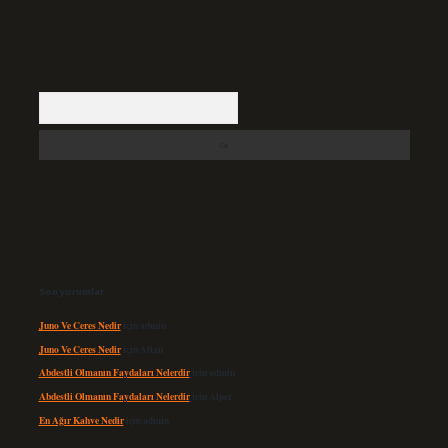
Arama
Son yorumlar
Juno Ve Ceres Nedir
için
admin
Juno Ve Ceres Nedir
için
Altan
Abdestli Olmanın Faydaları Nelerdir
için
admin
Abdestli Olmanın Faydaları Nelerdir
için
Alper
En Ağır Kahve Nedir
için
admin