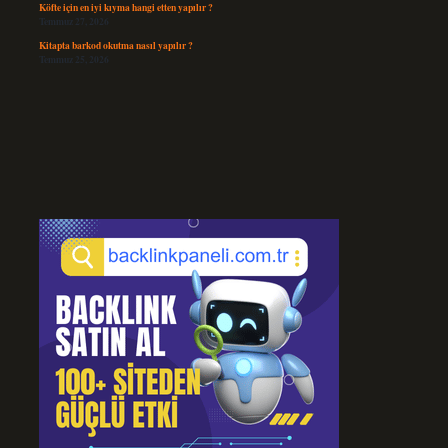
Köfte için en iyi kıyma hangi etten yapılır ?
Temmuz 27, 2026
Kitapta barkod okutma nasıl yapılır ?
Temmuz 25, 2026