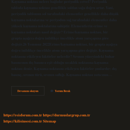
Kaynama noktası nelere bağlıdır periyodik cetvel? Periyodik
tabloda kaynama noktası genellikle soldan sağa doğru artar. Yani,
periyodik tablonun sol tarafındaki elementler genellikle daha düşük
kaynama noktalarına ve periyodun sağ tarafındaki elementler daha
yüksek kaynama noktalarına sahiptir. Elementlerin erime ve
kaynama noktaları nasıl değişir? Erime/kaynama noktası, bir
grupta aşağıya doğru inildikçe öncelikle atom yarıçapına göre
değişir.26 Temmuz 2022Erime/kaynama noktası, bir grupta aşağıya
doğru inildikçe öncelikle atom yarıçapına göre değişir. Kaynama
noktasını etkileyen faktörler nelerdir? Sıvının yüzeyindeki buhar
basıncının dış basınca eşit olduğu sıcaklık noktasına kaynama
noktası denir. Kaynama noktasını etkileyen faktörler şunlardır: dış
basınç, sıvının türü, sıvının saflığı. Kaynama noktası ısıtıcının…
Elementlerin
Devamını okuyun
Yorum Bırak
Kaynama
Noktası
Nelere
Bağlıdır
https://reisforum.com.tr
https://durmuslargrup.com.tr
https://kilisinsesi.com.tr
Sitemap