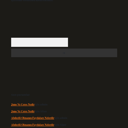
içerisinde sitemizden kaldırılacaktır.
Arama
Son yorumlar
Juno Ve Ceres Nedir
için
admin
Juno Ve Ceres Nedir
için
Altan
Abdestli Olmanın Faydaları Nelerdir
için
admin
Abdestli Olmanın Faydaları Nelerdir
için
Alper