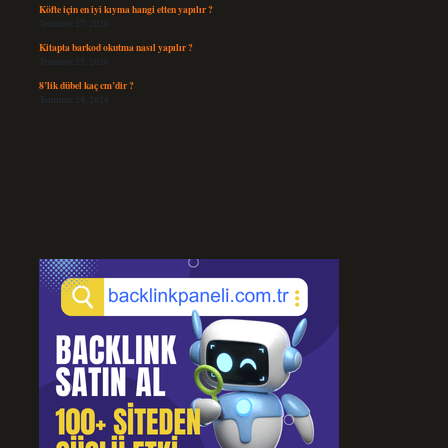
Köfte için en iyi kıyma hangi etten yapılır ?
Temmuz 27, 2026
Kitapta barkod okutma nasıl yapılır ?
Temmuz 25, 2026
8’lik dübel kaç cm’dir ?
Temmuz 24, 2026