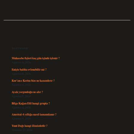
Sidebar
Son Yazılar
Muhasebe fişleri kaç gün içinde işlenir ?
Ağustos 8, 2026
Enişte baldız evlenebilir mi ?
Ağustos 6, 2026
Kur’an-ı Kerim bize ne kazandırır ?
Ağustos 6, 2026
Ayak yorgunluğu ne alır ?
Ağustos 5, 2026
Bilge Kağan Etil hangi grupta ?
Ağustos 4, 2026
Anestezi 4 yıllığa nasıl tamamlanır ?
Ağustos 4, 2026
Yunt Dağı hangi ilimizdedir ?
Temmuz 29, 2026