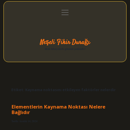
menüyü
Anasayfa
Gizlilik Politikası
Yasal Uyarı
aç
Hakkımızda
Neşeli Fikir Durağı
Hızlı hikayelerle gününü şenlendir!
Etiket:
Kaynama noktasını etkileyen faktörler nelerdir
Elementlerin Kaynama Noktası Nelere
Bağlıdır
Tarih: Aralık 14, 2024