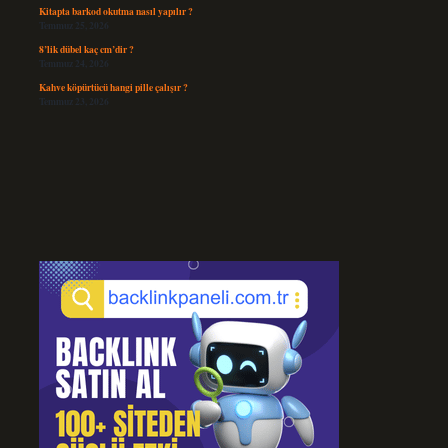
Kitapta barkod okutma nasıl yapılır ?
Temmuz 25, 2026
8’lik dübel kaç cm’dir ?
Temmuz 24, 2026
Kahve köpürtücü hangi pille çalışır ?
Temmuz 23, 2026