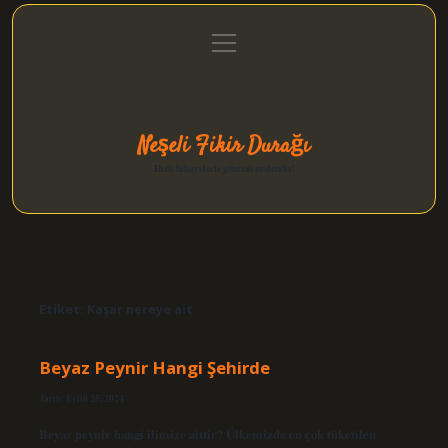
menüyü
Anasayfa
Gizlilik Politikası
Yasal Uyarı
aç
Hakkımızda
Neşeli Fikir Durağı
Hızlı hikayelerle gününü şenlendir!
Etiket:
Kaşar nereye ait
Beyaz Peynir Hangi Şehirde
Tarih: Eylül 25, 2024
Beyaz peynir hangi ilimize aittir? Ülkemizde en çok tüketilen