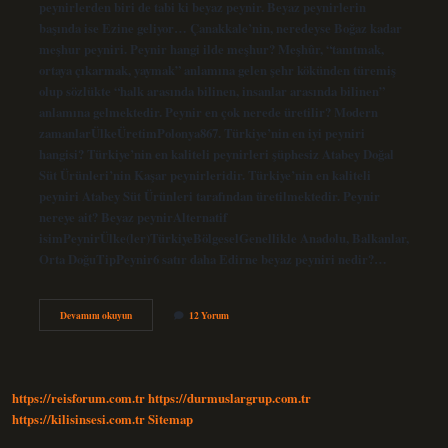
peynirlerden biri de tabi ki beyaz peynir. Beyaz peynirlerin
başında ise Ezine geliyor… Çanakkale’nin, neredeyse Boğaz kadar
meşhur peyniri. Peynir hangi ilde meşhur? Meşhûr, “tanıtmak,
ortaya çıkarmak, yaymak” anlamına gelen şehr kökünden türemiş
olup sözlükte “halk arasında bilinen, insanlar arasında bilinen”
anlamına gelmektedir. Peynir en çok nerede üretilir? Modern
zamanlarÜlkeÜretimPolonya867. Türkiye’nin en iyi peyniri
hangisi? Türkiye’nin en kaliteli peynirleri şüphesiz Atabey Doğal
Süt Ürünleri’nin Kaşar peynirleridir. Türkiye’nin en kaliteli
peyniri Atabey Süt Ürünleri tarafından üretilmektedir. Peynir
nereye ait? Beyaz peynirAlternatif
isimPeynirÜlke(ler)TürkiyeBölgeselGenellikle Anadolu, Balkanlar,
Orta DoğuTipPeynir6 satır daha Edirne beyaz peyniri nedir?…
Beyaz
Devamını okuyun
12 Yorum
Peynir
Hangi
Şehirde
https://reisforum.com.tr
https://durmuslargrup.com.tr
https://kilisinsesi.com.tr
Sitemap