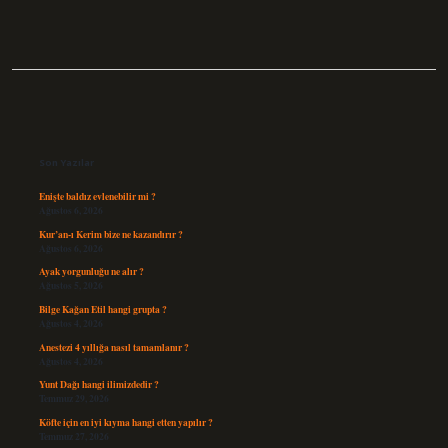
Sidebar
Son Yazılar
Enişte baldız evlenebilir mi ?
Ağustos 6, 2026
Kur’an-ı Kerim bize ne kazandırır ?
Ağustos 6, 2026
Ayak yorgunluğu ne alır ?
Ağustos 5, 2026
Bilge Kağan Etil hangi grupta ?
Ağustos 4, 2026
Anestezi 4 yıllığa nasıl tamamlanır ?
Ağustos 4, 2026
Yunt Dağı hangi ilimizdedir ?
Temmuz 29, 2026
Köfte için en iyi kıyma hangi etten yapılır ?
Temmuz 27, 2026