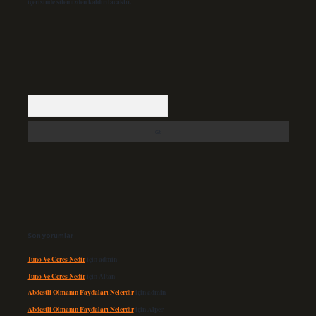
içerisinde sitemizden kaldırılacaktır.
Arama
Son yorumlar
Juno Ve Ceres Nedir
için
admin
Juno Ve Ceres Nedir
için
Altan
Abdestli Olmanın Faydaları Nelerdir
için
admin
Abdestli Olmanın Faydaları Nelerdir
için
Alper