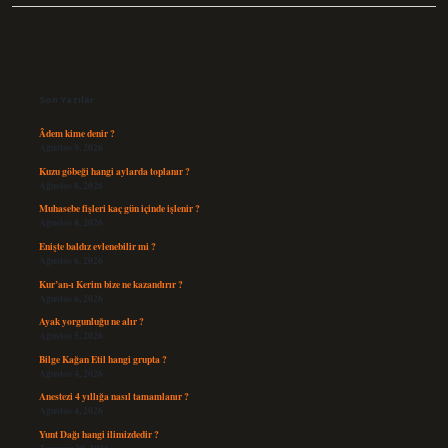
Sidebar
Son Yazılar
Âdem kime denir ?
Ağustos 9, 2026
Kuzu göbeği hangi aylarda toplanır ?
Ağustos 8, 2026
Muhasebe fişleri kaç gün içinde işlenir ?
Ağustos 8, 2026
Enişte baldız evlenebilir mi ?
Ağustos 6, 2026
Kur’an-ı Kerim bize ne kazandırır ?
Ağustos 6, 2026
Ayak yorgunluğu ne alır ?
Ağustos 5, 2026
Bilge Kağan Etil hangi grupta ?
Ağustos 4, 2026
Anestezi 4 yıllığa nasıl tamamlanır ?
Ağustos 4, 2026
Yunt Dağı hangi ilimizdedir ?