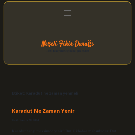
menüyü
Anasayfa
Gizlilik Politikası
Yasal Uyarı
aç
Hakkımızda
Neşeli Fikir Durağı
Hızlı hikayelerle gününü şenlendir!
Etiket:
Karadut ne zaman yenmeli
Karadut Ne Zaman Yenir
Tarih: Aralık 28, 2024
Karadut hangi mevsimde yenir? Dut, ilkbahar mahsulüdür. Dut