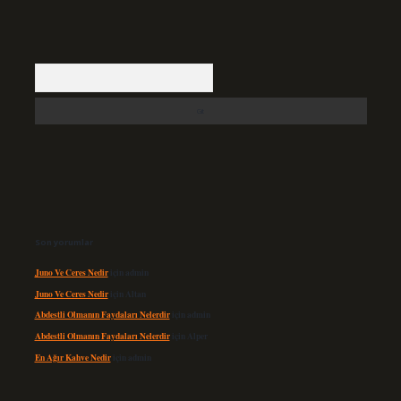
Arama
Son yorumlar
Juno Ve Ceres Nedir
için
admin
Juno Ve Ceres Nedir
için
Altan
Abdestli Olmanın Faydaları Nelerdir
için
admin
Abdestli Olmanın Faydaları Nelerdir
için
Alper
En Ağır Kahve Nedir
için
admin