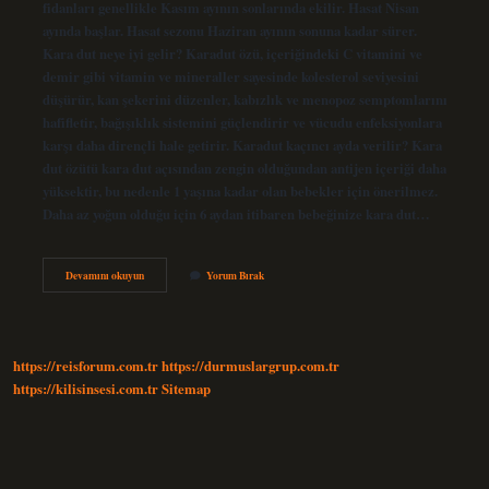
fidanları genellikle Kasım ayının sonlarında ekilir. Hasat Nisan
ayında başlar. Hasat sezonu Haziran ayının sonuna kadar sürer.
Kara dut neye iyi gelir? Karadut özü, içeriğindeki C vitamini ve
demir gibi vitamin ve mineraller sayesinde kolesterol seviyesini
düşürür, kan şekerini düzenler, kabızlık ve menopoz semptomlarını
hafifletir, bağışıklık sistemini güçlendirir ve vücudu enfeksiyonlara
karşı daha dirençli hale getirir. Karadut kaçıncı ayda verilir? Kara
dut özütü kara dut açısından zengin olduğundan antijen içeriği daha
yüksektir, bu nedenle 1 yaşına kadar olan bebekler için önerilmez.
Daha az yoğun olduğu için 6 aydan itibaren bebeğinize kara dut…
Karadut
Devamını okuyun
Yorum Bırak
Ne
Zaman
Yenir
https://reisforum.com.tr
https://durmuslargrup.com.tr
https://kilisinsesi.com.tr
Sitemap