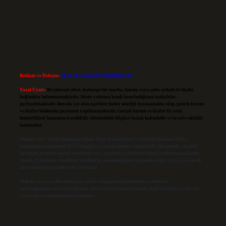
Reklam ve İletişim:
Skype: live:.cid.575569c608265c69
Yasal Uyarı:
Bu internet sitesi, herhangi bir marka, kurum veya şahıs şirketi ile hiçbir
bağlantısı bulunmamaktadır. Sitede yalnızca kendi hazırladığımız makaleler
paylaşılmaktadır. Burada yer alan içerikler haber niteliği taşımamakta olup, gerçek kurum
ve kişiler hakkında paylaşım yapılmamaktadır. Gerçek kurum ve kişiler ile isim
benzerlikleri tamamen tesadüfidir. Sitemizdeki bilgiler taslak halindedir ve tavsiye niteliği
taşımazlar.
Sitemiz, 5651 Sayılı Kanun gereğince Bilgi Teknolojileri ve İletişim Kurumu (BTK)
tarafından onaylanmış bir Yer Sağlayıcı olarak hizmet vermektedir. Bu nedenle, sitedeki
içerikleri proaktif olarak denetleme veya araştırma yükümlülüğümüz bulunmamaktadır.
Ancak, üyelerimiz yazdıkları içeriklerin sorumluluğunu taşımakta olup, siteye üye olarak
bu sorumluluğu kabul etmiş sayılırlar.
Hukuka ve yasal düzenlemelere aykırı olduğunu düşündüğünüz içerikleri,
backlinkpanelicomtr@gmail.com
adresine bildirmeniz halinde, ilgili içerikler yasal süre
içerisinde sitemizden kaldırılacaktır.