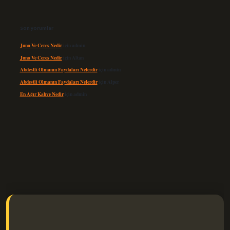
Son yorumlar
Juno Ve Ceres Nedir
için
admin
Juno Ve Ceres Nedir
için
Altan
Abdestli Olmanın Faydaları Nelerdir
için
admin
Abdestli Olmanın Faydaları Nelerdir
için
Alper
En Ağır Kahve Nedir
için
admin
lexbet güncel