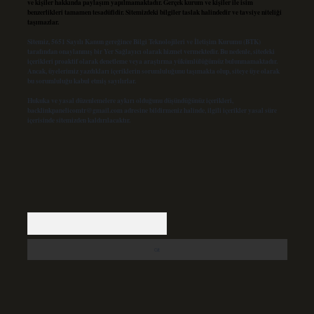
ve kişiler hakkında paylaşım yapılmamaktadır. Gerçek kurum ve kişiler ile isim
benzerlikleri tamamen tesadüfidir. Sitemizdeki bilgiler taslak halindedir ve tavsiye niteliği
taşımazlar.
Sitemiz, 5651 Sayılı Kanun gereğince Bilgi Teknolojileri ve İletişim Kurumu (BTK)
tarafından onaylanmış bir Yer Sağlayıcı olarak hizmet vermektedir. Bu nedenle, sitedeki
içerikleri proaktif olarak denetleme veya araştırma yükümlülüğümüz bulunmamaktadır.
Ancak, üyelerimiz yazdıkları içeriklerin sorumluluğunu taşımakta olup, siteye üye olarak
bu sorumluluğu kabul etmiş sayılırlar.
Hukuka ve yasal düzenlemelere aykırı olduğunu düşündüğünüz içerikleri,
backlinkpanelicomtr@gmail.com
adresine bildirmeniz halinde, ilgili içerikler yasal süre
içerisinde sitemizden kaldırılacaktır.
Arama