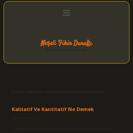
menüyü
Anasayfa
Gizlilik Politikası
Yasal Uyarı
aç
Hakkımızda
Neşeli Fikir Durağı
Hızlı hikayelerle gününü şenlendir!
Etiket:
Kalitatif ve kantitatif bileşim ne demek
Kalitatif Ve Kantitatif Ne Demek
Tarih: Aralık 17, 2024
Kalitatif ne demek tıp? Nitel araştırmalar, hastaların hastalık