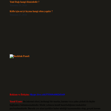
Yunt Dağı hangi ilimizdedir ?
Temmuz 29, 2026
Köfte için en iyi kıyma hangi etten yapılır ?
Temmuz 27, 2026
Reklam ve İletişim:
Skype: live:.cid.575569c608265c69
Yasal Uyarı:
Bu internet sitesi, herhangi bir marka, kurum veya şahıs şirketi ile hiçbir
bağlantısı bulunmamaktadır. Sitede yalnızca kendi hazırladığımız makaleler
paylaşılmaktadır. Burada yer alan içerikler haber niteliği taşımamakta olup, gerçek kurum