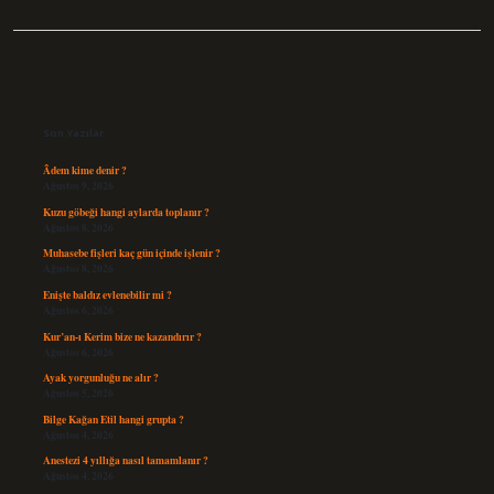
Sidebar
Son Yazılar
Âdem kime denir ?
Ağustos 9, 2026
Kuzu göbeği hangi aylarda toplanır ?
Ağustos 8, 2026
Muhasebe fişleri kaç gün içinde işlenir ?
Ağustos 8, 2026
Enişte baldız evlenebilir mi ?
Ağustos 6, 2026
Kur’an-ı Kerim bize ne kazandırır ?
Ağustos 6, 2026
Ayak yorgunluğu ne alır ?
Ağustos 5, 2026
Bilge Kağan Etil hangi grupta ?
Ağustos 4, 2026
Anestezi 4 yıllığa nasıl tamamlanır ?
Ağustos 4, 2026