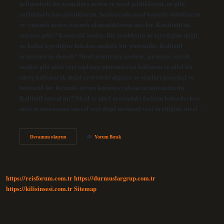
gelişiminde bu aşamalara neden ve nasıl geldiklerini, ne gibi
zorluklarla karşılaştıklarını, bazılarında nasıl başarılı olduklarını
ve çoğunda neden başarılı olamadıklarını inceler. Kantitatif ne
anlama gelir? Kantitatif analiz; Bir maddenin ne içerdiğine değil,
ne kadar içerdiğine bakılan analitik bir yöntemdir. Kalitatif
araştırma ne demek? Nitel araştırma; gözlem, görüşme, içerik
analizi gibi nitel veri toplama yöntemlerini kullanan ve nitel bir
süreç kullanarak doğal çevredeki algıları ve olayları gerçekçi ve
bütüncül bir biçimde ortaya koymaya çalışan araştırmalardır.
Kalitatif sayısal mı? Nicel ve nitel arasındaki farktan bahsederken
nitel araştırmanın sayısal veri değil metinsel veri ürettiğini, nicel…
Kalitatif
Devamını okuyun
Yorum Bırak
Ve
Kantitatif
Ne
Demek
https://reisforum.com.tr
https://durmuslargrup.com.tr
https://kilisinsesi.com.tr
Sitemap