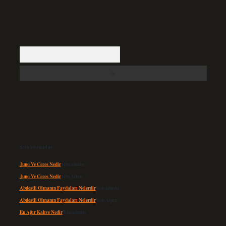
Arama
Son yorumlar
Juno Ve Ceres Nedir
için
admin
Juno Ve Ceres Nedir
için
Altan
Abdestli Olmanın Faydaları Nelerdir
için
admin
Abdestli Olmanın Faydaları Nelerdir
için
Alper
En Ağır Kahve Nedir
için
admin