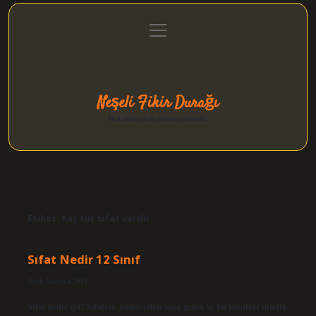
menüyü
Anasayfa
Gizlilik Politikası
Yasal Uyarı
aç
Hakkımızda
Neşeli Fikir Durağı
Hızlı hikayelerle gününü şenlendir!
Etiket:
Kaç tür sıfat vardır
Sıfat Nedir 12 Sınıf
Tarih: Kasım 4, 2024
Sıfat nedir tyt? Sıfatlar, isimlerden önce gelen ve bu isimleri nitelik