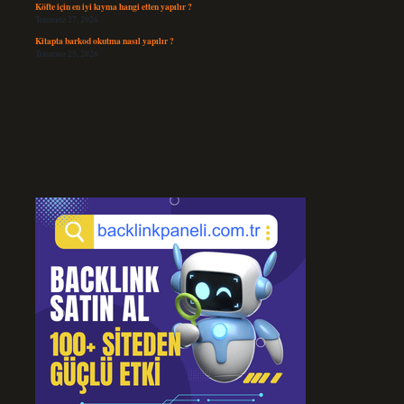
Köfte için en iyi kıyma hangi etten yapılır ?
Temmuz 27, 2026
Kitapta barkod okutma nasıl yapılır ?
Temmuz 25, 2026