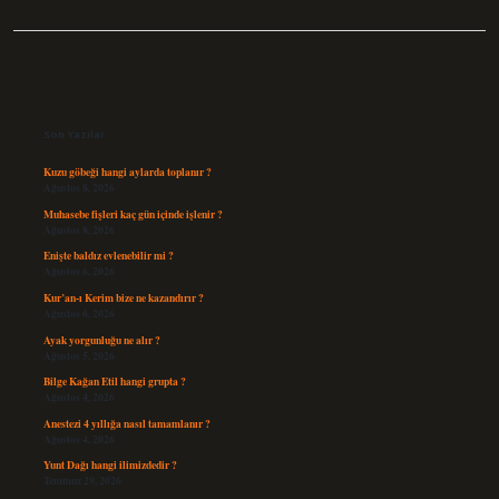
Sidebar
Son Yazılar
Kuzu göbeği hangi aylarda toplanır ?
Ağustos 8, 2026
Muhasebe fişleri kaç gün içinde işlenir ?
Ağustos 8, 2026
Enişte baldız evlenebilir mi ?
Ağustos 6, 2026
Kur’an-ı Kerim bize ne kazandırır ?
Ağustos 6, 2026
Ayak yorgunluğu ne alır ?
Ağustos 5, 2026
Bilge Kağan Etil hangi grupta ?
Ağustos 4, 2026
Anestezi 4 yıllığa nasıl tamamlanır ?
Ağustos 4, 2026
Yunt Dağı hangi ilimizdedir ?
Temmuz 29, 2026