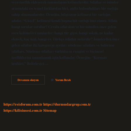
veya özellik ekleyerek tamamlayan kelimelerdir. Sıfatlar ve isimler
arasındaki en temel farklardan biri, atıfta bulundukları bir varlığa
sahip olmamalarıdır. Örneğin, bilgisayar kelimesi bir varlığın
adıdır. “Güzel” kelimesi kendi başına bir varlığı ima etmez. Sifata
hangi sorular sorulur? Cevabı sıfat olan ve bir isimden önce gelen
soru kelimeleri şunlardır: hangi tür giysi, hangi sokak, ne kadar
ekmek, kaç kişi, hangi ev. Türkçe sıfatlar nelerdir? İsimlerden önce
gelen sıfatlar iki kategoriye ayrılır: niteleme sıfatları ve belirtme
sıfatları. Niteleme sıfatları varlıkların rengini ve biçimsel
özelliklerini tanımlamak için kullanılır. Örneğin: “Kırmızı
bisiklet.” Belirleyici…
Sıfat
Devamını okuyun
Yorum Bırak
Nedir
12
Sınıf
https://reisforum.com.tr
https://durmuslargrup.com.tr
https://kilisinsesi.com.tr
Sitemap