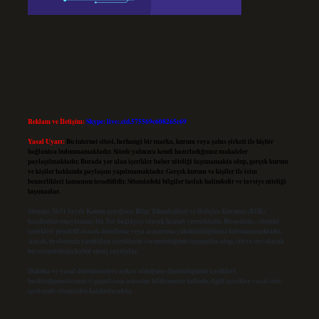
Reklam ve İletişim:
Skype: live:.cid.575569c608265c69
Yasal Uyarı:
Bu internet sitesi, herhangi bir marka, kurum veya şahıs şirketi ile hiçbir
bağlantısı bulunmamaktadır. Sitede yalnızca kendi hazırladığımız makaleler
paylaşılmaktadır. Burada yer alan içerikler haber niteliği taşımamakta olup, gerçek kurum
ve kişiler hakkında paylaşım yapılmamaktadır. Gerçek kurum ve kişiler ile isim
benzerlikleri tamamen tesadüfidir. Sitemizdeki bilgiler taslak halindedir ve tavsiye niteliği
taşımazlar.
Sitemiz, 5651 Sayılı Kanun gereğince Bilgi Teknolojileri ve İletişim Kurumu (BTK)
tarafından onaylanmış bir Yer Sağlayıcı olarak hizmet vermektedir. Bu nedenle, sitedeki
içerikleri proaktif olarak denetleme veya araştırma yükümlülüğümüz bulunmamaktadır.
Ancak, üyelerimiz yazdıkları içeriklerin sorumluluğunu taşımakta olup, siteye üye olarak
bu sorumluluğu kabul etmiş sayılırlar.
Hukuka ve yasal düzenlemelere aykırı olduğunu düşündüğünüz içerikleri,
backlinkpanelicomtr@gmail.com
adresine bildirmeniz halinde, ilgili içerikler yasal süre
içerisinde sitemizden kaldırılacaktır.