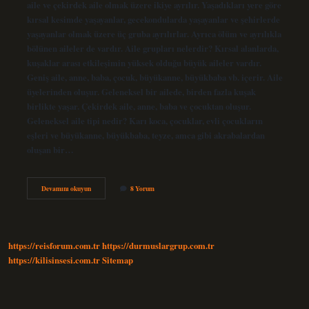
aile ve çekirdek aile olmak üzere ikiye ayrılır. Yaşadıkları yere göre
kırsal kesimde yaşayanlar, gecekondularda yaşayanlar ve şehirlerde
yaşayanlar olmak üzere üç gruba ayrılırlar. Ayrıca ölüm ve ayrılıkla
bölünen aileler de vardır. Aile grupları nelerdir? Kırsal alanlarda,
kuşaklar arası etkileşimin yüksek olduğu büyük aileler vardır.
Geniş aile, anne, baba, çocuk, büyükanne, büyükbaba vb. içerir. Aile
üyelerinden oluşur. Geleneksel bir ailede, birden fazla kuşak
birlikte yaşar. Çekirdek aile, anne, baba ve çocuktan oluşur.
Geleneksel aile tipi nedir? Karı koca, çocuklar, evli çocukların
eşleri ve büyükanne, büyükbaba, teyze, amca gibi akrabalardan
oluşan bir…
Aile
Devamını okuyun
8 Yorum
Tipleri
Nelerdir
https://reisforum.com.tr
https://durmuslargrup.com.tr
https://kilisinsesi.com.tr
Sitemap