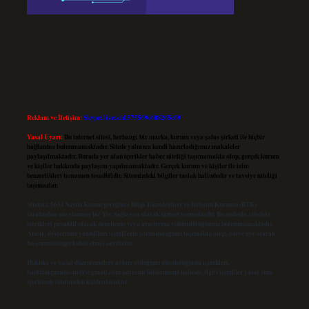
Reklam ve İletişim:
Skype: live:.cid.575569c608265c69
Yasal Uyarı:
Bu internet sitesi, herhangi bir marka, kurum veya şahıs şirketi ile hiçbir
bağlantısı bulunmamaktadır. Sitede yalnızca kendi hazırladığımız makaleler
paylaşılmaktadır. Burada yer alan içerikler haber niteliği taşımamakta olup, gerçek kurum
ve kişiler hakkında paylaşım yapılmamaktadır. Gerçek kurum ve kişiler ile isim
benzerlikleri tamamen tesadüfidir. Sitemizdeki bilgiler taslak halindedir ve tavsiye niteliği
taşımazlar.
Sitemiz, 5651 Sayılı Kanun gereğince Bilgi Teknolojileri ve İletişim Kurumu (BTK)
tarafından onaylanmış bir Yer Sağlayıcı olarak hizmet vermektedir. Bu nedenle, sitedeki
içerikleri proaktif olarak denetleme veya araştırma yükümlülüğümüz bulunmamaktadır.
Ancak, üyelerimiz yazdıkları içeriklerin sorumluluğunu taşımakta olup, siteye üye olarak
bu sorumluluğu kabul etmiş sayılırlar.
Hukuka ve yasal düzenlemelere aykırı olduğunu düşündüğünüz içerikleri,
backlinkpanelicomtr@gmail.com
adresine bildirmeniz halinde, ilgili içerikler yasal süre
içerisinde sitemizden kaldırılacaktır.