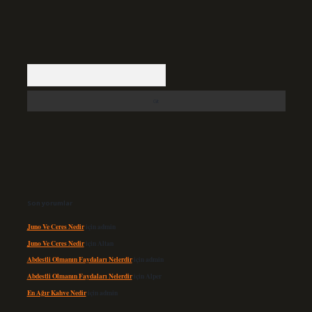
Arama
Son yorumlar
Juno Ve Ceres Nedir
için
admin
Juno Ve Ceres Nedir
için
Altan
Abdestli Olmanın Faydaları Nelerdir
için
admin
Abdestli Olmanın Faydaları Nelerdir
için
Alper
En Ağır Kahve Nedir
için
admin