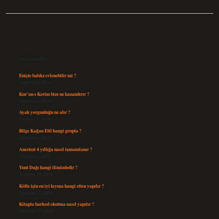
Sidebar
Son Yazılar
Enişte baldız evlenebilir mi ?
Ağustos 6, 2026
Kur’an-ı Kerim bize ne kazandırır ?
Ağustos 6, 2026
Ayak yorgunluğu ne alır ?
Ağustos 5, 2026
Bilge Kağan Etil hangi grupta ?
Ağustos 4, 2026
Anestezi 4 yıllığa nasıl tamamlanır ?
Ağustos 4, 2026
Yunt Dağı hangi ilimizdedir ?
Temmuz 29, 2026
Köfte için en iyi kıyma hangi etten yapılır ?
Temmuz 27, 2026
Kitapta barkod okutma nasıl yapılır ?
Temmuz 25, 2026