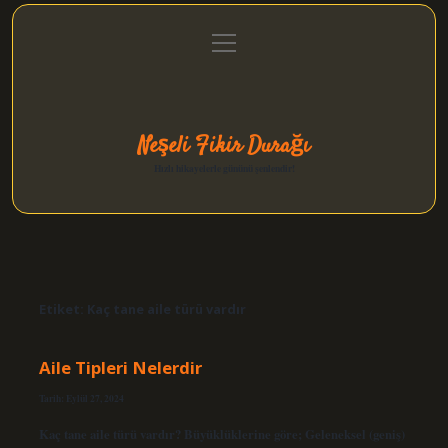
menüyü
Anasayfa
Gizlilik Politikası
Yasal Uyarı
aç
Hakkımızda
Neşeli Fikir Durağı
Hızlı hikayelerle gününü şenlendir!
Etiket:
Kaç tane aile türü vardır
Aile Tipleri Nelerdir
Tarih: Eylül 27, 2024
Kaç tane aile türü vardır? Büyüklüklerine göre; Geleneksel (geniş)