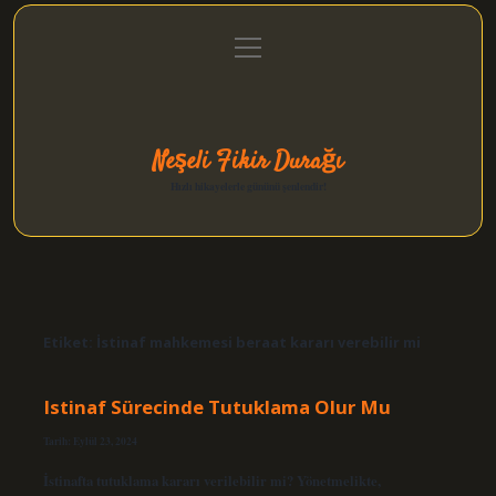
menüyü
Anasayfa
Gizlilik Politikası
Yasal Uyarı
aç
Hakkımızda
Neşeli Fikir Durağı
Hızlı hikayelerle gününü şenlendir!
Etiket:
İstinaf mahkemesi beraat kararı verebilir mi
Istinaf Sürecinde Tutuklama Olur Mu
Tarih: Eylül 23, 2024
İstinafta tutuklama kararı verilebilir mi? Yönetmelikte,