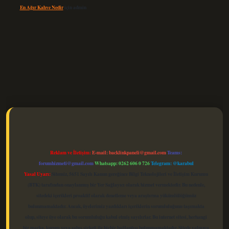
En Ağır Kahve Nedir
için
admin
elexbet güncel
Reklam ve İletişim:
E-mail:
backlinkpaneli@gmail.com
Teams:
forumhizmeti@gmail.com
Whatsapp: 0262 606 0 726
Telegram: @karabul
Yasal Uyarı:
Sitemiz, 5651 Sayılı Kanun gereğince Bilgi Teknolojileri ve İletişim Kurumu
(BTK) tarafından onaylanmış bir Yer Sağlayıcı olarak hizmet vermektedir. Bu nedenle,
sitedeki içerikleri proaktif olarak denetleme veya araştırma yükümlülüğümüz
bulunmamaktadır. Ancak, üyelerimiz yazdıkları içeriklerin sorumluluğunu taşımakta
olup, siteye üye olarak bu sorumluluğu kabul etmiş sayılırlar. Bu internet sitesi, herhangi
bir marka, kurum veya şahıs şirketi ile hiçbir bağlantısı bulunmamaktadır. Sitede yalnızca