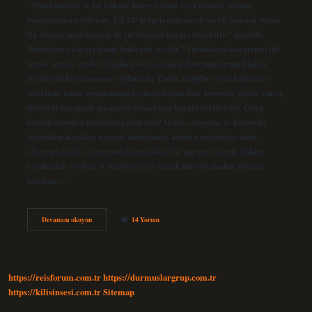
“Mahkûmiyet ve bu hükme karşı istinaf veya temyiz yoluna
başvurulması hâlinde, UYAP belgelerini inceleyerek hükmü veren
ilk derece mahkemesi de tutuklama kararı verebilir.” denildi.
Tutuklama kararı hangi hallerde verilir? Tutuklama kararının iki
temel amacı vardır: Şüpheli veya sanığın davranışlarına ilişkin
delillerin korunmasını sağlamak; Tanık, mağdur veya başkaları
üzerinde baskı uygulanmaya çalışıldığına dair kuvvetli şüphe varsa,
delilleri korumak amacıyla tutuklama kararı verilebilir. Ceza
kesinleşmeden tutuklama olur mu? Hapis, Anayasa ve kanunda
belirtilen koşullar mevcut olduğunda, kişinin suçluluğu sabit
oluncaya kadar, ceza muhakemesinin bir parçası olarak hâkim
tarafından verilen ve kişiyi geçici olarak hürriyetinden yoksun
bırakan…
Istinaf
Devamını okuyun
14 Yorum
Sürecinde
Tutuklama
Olur
Mu
https://reisforum.com.tr
https://durmuslargrup.com.tr
https://kilisinsesi.com.tr
Sitemap