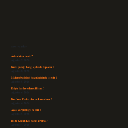
Sidebar
Son Yazılar
Âdem kime denir ?
Ağustos 9, 2026
Kuzu göbeği hangi aylarda toplanır ?
Ağustos 8, 2026
Muhasebe fişleri kaç gün içinde işlenir ?
Ağustos 8, 2026
Enişte baldız evlenebilir mi ?
Ağustos 6, 2026
Kur’an-ı Kerim bize ne kazandırır ?
Ağustos 6, 2026
Ayak yorgunluğu ne alır ?
Ağustos 5, 2026
Bilge Kağan Etil hangi grupta ?
Ağustos 4, 2026