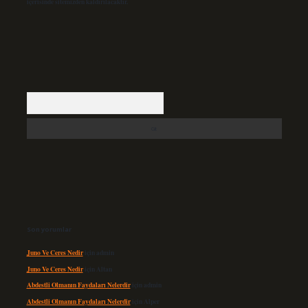
içerisinde sitemizden kaldırılacaktır.
Arama
Son yorumlar
Juno Ve Ceres Nedir
için
admin
Juno Ve Ceres Nedir
için
Altan
Abdestli Olmanın Faydaları Nelerdir
için
admin
Abdestli Olmanın Faydaları Nelerdir
için
Alper