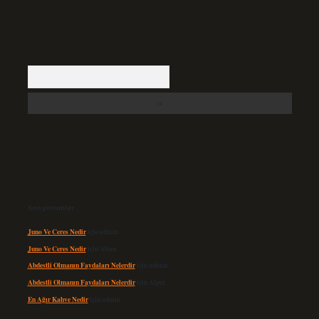
Arama
Son yorumlar
Juno Ve Ceres Nedir
için
admin
Juno Ve Ceres Nedir
için
Altan
Abdestli Olmanın Faydaları Nelerdir
için
admin
Abdestli Olmanın Faydaları Nelerdir
için
Alper
En Ağır Kahve Nedir
için
admin