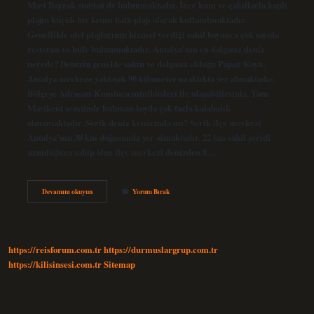
Mavi Bayrak statüsü de bulunmaktadır. İnce kum ve çakıllarla kaplı
plajın küçük bir kısmı halk plajı olarak kullanılmaktadır.
Genellikle otel plajlarının hizmet verdiği sahil boyunca çok sayıda
restoran ve büfe bulunmaktadır. Antalya’nın en dalgasız deniz
nerede? Denizin genelde sakin ve dalgasız olduğu Papaz Koyu,
Antalya merkeze yaklaşık 90 kilometre uzaklıkta yer almaktadır.
Bölgeye Adrasan-Kumluca minibüsleri ile ulaşabilirsiniz. Tam
Mavikent semtinde bulunan koyda çok fazla kalabalık
olmamaktadır. Serik deniz kenarında mı? Serik ilçe merkezi
Antalya’nın 38 km doğusunda yer almaktadır. 22 km sahil şeridi
uzunluğuna sahip olan ilçe merkezi denizden 8…
Serik
Devamını okuyun
Yorum Bırak
Denizi
Dalgalı
Mı
https://reisforum.com.tr
https://durmuslargrup.com.tr
https://kilisinsesi.com.tr
Sitemap