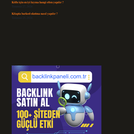
Köfte için en iyi kıyma hangi etten yapılır ?
Temmuz 27, 2026
Kitapta barkod okutma nasıl yapılır ?
Temmuz 25, 2026