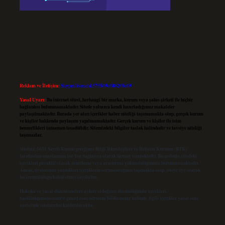
Reklam ve İletişim:
Skype: live:.cid.575569c608265c69
Yasal Uyarı:
Bu internet sitesi, herhangi bir marka, kurum veya şahıs şirketi ile hiçbir
bağlantısı bulunmamaktadır. Sitede yalnızca kendi hazırladığımız makaleler
paylaşılmaktadır. Burada yer alan içerikler haber niteliği taşımamakta olup, gerçek kurum
ve kişiler hakkında paylaşım yapılmamaktadır. Gerçek kurum ve kişiler ile isim
benzerlikleri tamamen tesadüfidir. Sitemizdeki bilgiler taslak halindedir ve tavsiye niteliği
taşımazlar.
Sitemiz, 5651 Sayılı Kanun gereğince Bilgi Teknolojileri ve İletişim Kurumu (BTK)
tarafından onaylanmış bir Yer Sağlayıcı olarak hizmet vermektedir. Bu nedenle, sitedeki
içerikleri proaktif olarak denetleme veya araştırma yükümlülüğümüz bulunmamaktadır.
Ancak, üyelerimiz yazdıkları içeriklerin sorumluluğunu taşımakta olup, siteye üye olarak
bu sorumluluğu kabul etmiş sayılırlar.
Hukuka ve yasal düzenlemelere aykırı olduğunu düşündüğünüz içerikleri,
backlinkpanelicomtr@gmail.com
adresine bildirmeniz halinde, ilgili içerikler yasal süre
içerisinde sitemizden kaldırılacaktır.