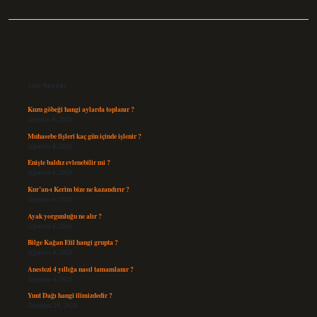
Sidebar
Son Yazılar
Kuzu göbeği hangi aylarda toplanır ?
Ağustos 8, 2026
Muhasebe fişleri kaç gün içinde işlenir ?
Ağustos 8, 2026
Enişte baldız evlenebilir mi ?
Ağustos 6, 2026
Kur’an-ı Kerim bize ne kazandırır ?
Ağustos 6, 2026
Ayak yorgunluğu ne alır ?
Ağustos 5, 2026
Bilge Kağan Etil hangi grupta ?
Ağustos 4, 2026
Anestezi 4 yıllığa nasıl tamamlanır ?
Ağustos 4, 2026
Yunt Dağı hangi ilimizdedir ?
Temmuz 29, 2026