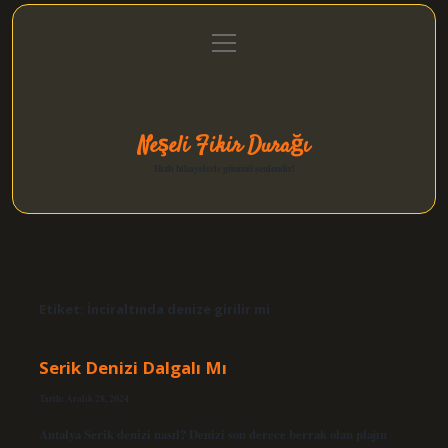
menüyü
Anasayfa
Gizlilik Politikası
Yasal Uyarı
aç
Hakkımızda
Neşeli Fikir Durağı
Hızlı hikayelerle gününü şenlendir!
Etiket:
İnciraltında denize girilir mi
Serik Denizi Dalgalı Mı
Tarih: Aralık 28, 2024
Antalya Serik denizi nasıl? Denizi son derece berrak olan plajın