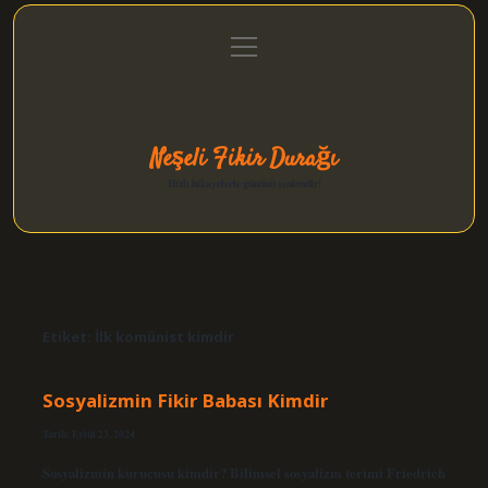
menüyü
Anasayfa
Gizlilik Politikası
Yasal Uyarı
aç
Hakkımızda
Neşeli Fikir Durağı
Hızlı hikayelerle gününü şenlendir!
Etiket:
İlk komünist kimdir
Sosyalizmin Fikir Babası Kimdir
Tarih: Eylül 23, 2024
Sosyalizmin kurucusu kimdir? Bilimsel sosyalizm terimi Friedrich