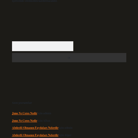
içerisinde sitemizden kaldırılacaktır.
Arama
Son yorumlar
Juno Ve Ceres Nedir
için
admin
Juno Ve Ceres Nedir
için
Altan
Abdestli Olmanın Faydaları Nelerdir
için
admin
Abdestli Olmanın Faydaları Nelerdir
için
Alper