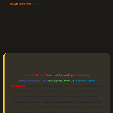
En Ağır Kahve Nedir
için
admin
elexbet güncel
Reklam ve İletişim:
E-mail:
backlinkpaneli@gmail.com
Teams:
forumhizmeti@gmail.com
Whatsapp: 0262 606 0 726
Telegram: @karabul
Yasal Uyarı:
Sitemiz, 5651 Sayılı Kanun gereğince Bilgi Teknolojileri ve İletişim Kurumu
(BTK) tarafından onaylanmış bir Yer Sağlayıcı olarak hizmet vermektedir. Bu nedenle,
sitedeki içerikleri proaktif olarak denetleme veya araştırma yükümlülüğümüz
bulunmamaktadır. Ancak, üyelerimiz yazdıkları içeriklerin sorumluluğunu taşımakta
olup, siteye üye olarak bu sorumluluğu kabul etmiş sayılırlar. Bu internet sitesi, herhangi
bir marka, kurum veya şahıs şirketi ile hiçbir bağlantısı bulunmamaktadır. Sitede yalnızca