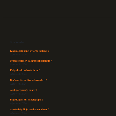
Sidebar
Son Yazılar
Kuzu göbeği hangi aylarda toplanır ?
Ağustos 8, 2026
Muhasebe fişleri kaç gün içinde işlenir ?
Ağustos 8, 2026
Enişte baldız evlenebilir mi ?
Ağustos 6, 2026
Kur’an-ı Kerim bize ne kazandırır ?
Ağustos 6, 2026
Ayak yorgunluğu ne alır ?
Ağustos 5, 2026
Bilge Kağan Etil hangi grupta ?
Ağustos 4, 2026
Anestezi 4 yıllığa nasıl tamamlanır ?
Ağustos 4, 2026