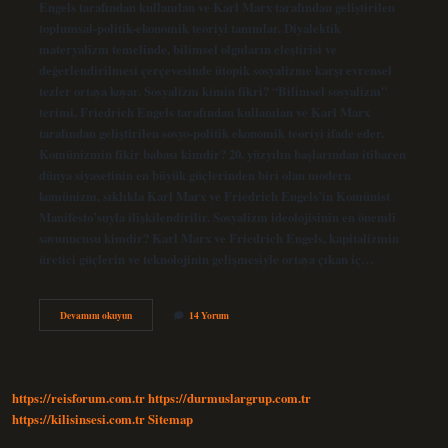
Engels tarafından kullanılan ve Karl Marx tarafından geliştirilen
toplumsal-politik-ekonomik teoriyi tanımlar. Diyalektik
materyalizm temelinde, bilimsel olguların eleştirisi ve
değerlendirilmesi çerçevesinde ütopik sosyalizme karşı evrensel
tezler ortaya koyar. Sosyalizm kimin fikri? “Bilimsel sosyalizm”
terimi, Friedrich Engels tarafından kullanılan ve Karl Marx
tarafından geliştirilen sosyo-politik ekonomik teoriyi ifade eder.
Komünizmin fikir babası kimdir? 20. yüzyılın başlarından itibaren
dünya siyasetinin en büyük güçlerinden biri olan modern
komünizm, sıklıkla Karl Marx ve Friedrich Engels’in Komünist
Manifesto’suyla ilişkilendirilir. Sosyalizm ideolojisinin en önemli
savunucusu kimdir? Karl Marx ve Friedrich Engels, kapitalizmin
üretici güçlerin ve teknolojinin gelişmesiyle ortaya çıkan iç…
Sosyalizmin
Devamını okuyun
14 Yorum
Fikir
Babası
Kimdir
https://reisforum.com.tr
https://durmuslargrup.com.tr
https://kilisinsesi.com.tr
Sitemap