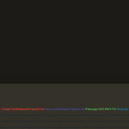
m:
E-mail:
backlinkpaneli@gmail.com
Teams:
forumhizmeti@gmail.com
Whatsapp: 0262 606 0 726
Telegram:
mu (BTK) tarafından onaylanmış bir Yer Sağlayıcı olarak hizmet vermektedir. Bu nedenle, sitedeki içerikleri 
 sorumluluğu kabul etmiş sayılırlar. Bu internet sitesi, herhangi bir marka, kurum veya şahıs şirketi ile hiçbi
kurum ve kişiler hakkında paylaşım yapılmamaktadır. Gerçek kurum ve kişiler ile isim benzerlikleri tamamen te