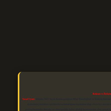
Reklam ve İletişi
Yasal Uyarı:
Sitemiz, 5651 Sayılı Kanun gereğince Bilgi Teknolojileri ve İletişim Kuru
üyelerimiz yazdıkları içeriklerin sorumluluğunu taşımakta olup, siteye üye olarak bu
paylaşılmaktadır. Burada yer alan içerikler haber niteliği taşımamakta olup, gerçek 