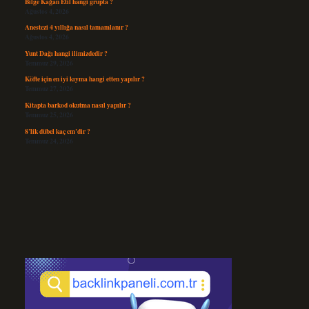
Bilge Kağan Etil hangi grupta ?
Ağustos 4, 2026
Anestezi 4 yıllığa nasıl tamamlanır ?
Ağustos 4, 2026
Yunt Dağı hangi ilimizdedir ?
Temmuz 29, 2026
Köfte için en iyi kıyma hangi etten yapılır ?
Temmuz 27, 2026
Kitapta barkod okutma nasıl yapılır ?
Temmuz 25, 2026
8’lik dübel kaç cm’dir ?
Temmuz 24, 2026