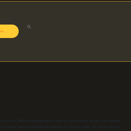
zda
elen il- fiilinden geldiği açıktır. ifadesi, onun tanıtım yoluyla türetildiğini
e fırlatmak’ anlamında kullanılmaktadır (Caferoğlu, 2011: 93). Türkçede ilgi