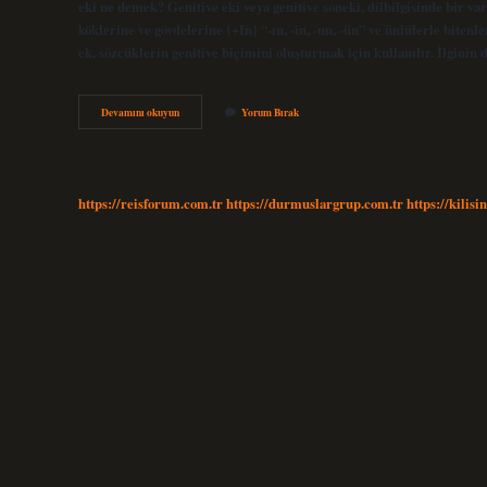
eki ne demek? Genitive eki veya genitive soneki, dilbilgisinde bir va
köklerine ve gövdelerine {+In} “-ın, -in, -un, -ün” ve ünlülerle bitenl
ek, sözcüklerin genitive biçimini oluşturmak için kullanılır. İlginin
Ilgi
Devamını okuyun
Yorum Bırak
Türkçe
Mi
https://reisforum.com.tr
https://durmuslargrup.com.tr
https://kilisi