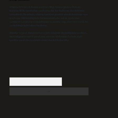
Sitemiz, 5651 Sayılı Kanun gereğince Bilgi Teknolojileri ve İletişim
Kurumu (BTK) tarafından onaylanmış bir Yer Sağlayıcı olarak hizmet
vermektedir. Bu nedenle, sitedeki içerikleri proaktif olarak denetleme veya
araştırma yükümlülüğümüz bulunmamaktadır. Ancak, üyelerimiz
yazdıkları içeriklerin sorumluluğunu taşımakta olup, siteye üye olarak bu
sorumluluğu kabul etmiş sayılırlar.
Hukuka ve yasal düzenlemelere aykırı olduğunu düşündüğünüz içerikleri,
backlinkpanelicomtr@gmail.com
adresine bildirmeniz halinde, ilgili
içerikler yasal süre içerisinde sitemizden kaldırılacaktır.
Arama