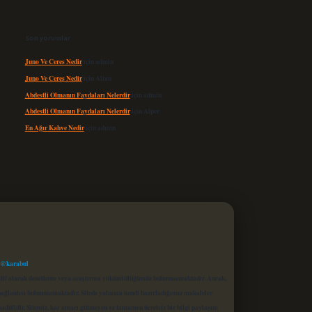
Son yorumlar
Juno Ve Ceres Nedir
için
admin
Juno Ve Ceres Nedir
için
Altan
Abdestli Olmanın Faydaları Nelerdir
için
admin
Abdestli Olmanın Faydaları Nelerdir
için
Alper
En Ağır Kahve Nedir
için
admin
 @karabul
proaktif olarak denetleme veya araştırma yükümlülüğümüz bulunmamaktadır. Ancak,
r bağlantısı bulunmamaktadır. Sitede yalnızca kendi hazırladığımız makaleler
sadüfidir. Sitemiz, kar amacı gütmeyen ve tamamen ücretsiz bir bilgi paylaşım