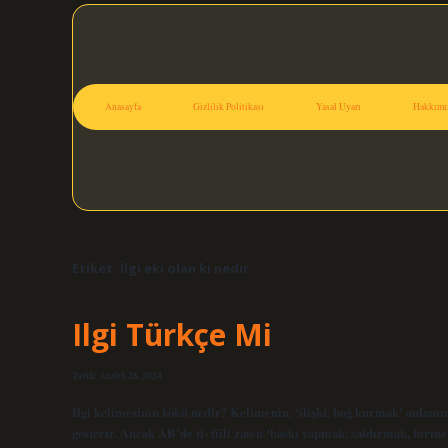
Anasayfa
Gizlilik Politikası
Yasal Uyarı
Hakkımı
Etiket:
İlgi eki olan ki nedir
Ilgi Türkçe Mi
Tarih: Aralık 28, 2024
İlgi kelimesinin kökü nedir? Kelimenin, ‘ilişki, bağ kurmak’ anlamına g
gösterir. Ancak AB’de il- fiili zaten ‘baskı yapmak, saldırmak, birin