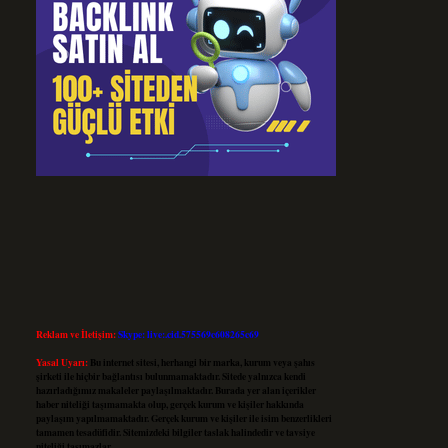
Reklam ve İletişim:
Skype: live:.cid.575569c608265c69
Yasal Uyarı:
Bu internet sitesi, herhangi bir marka, kurum veya şahıs
şirketi ile hiçbir bağlantısı bulunmamaktadır. Sitede yalnızca kendi
hazırladığımız makaleler paylaşılmaktadır. Burada yer alan içerikler
haber niteliği taşımamakta olup, gerçek kurum ve kişiler hakkında
paylaşım yapılmamaktadır. Gerçek kurum ve kişiler ile isim benzerlikleri
tamamen tesadüfidir. Sitemizdeki bilgiler taslak halindedir ve tavsiye
niteliği taşımazlar.