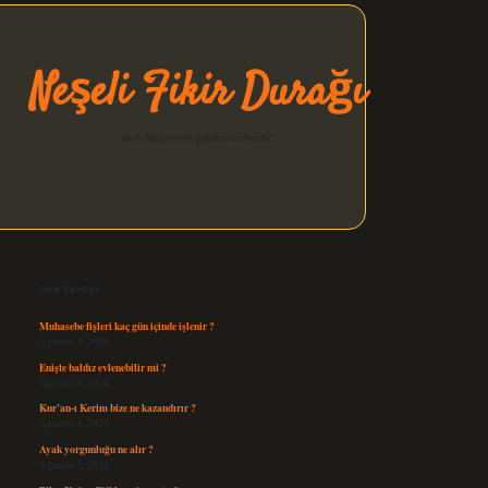
Neşeli Fikir Durağı
Hızlı hikayelerle gününü şenlendir!
Sidebar
elexbet güncel
Son Yazılar
Muhasebe fişleri kaç gün içinde işlenir ?
Ağustos 8, 2026
Enişte baldız evlenebilir mi ?
Ağustos 6, 2026
Kur’an-ı Kerim bize ne kazandırır ?
Ağustos 6, 2026
Ayak yorgunluğu ne alır ?
Ağustos 5, 2026