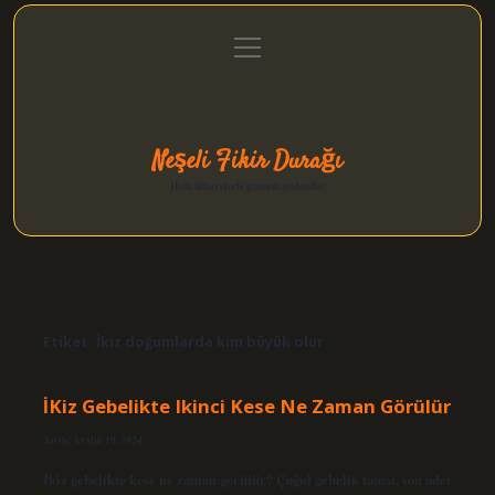
menüyü
Anasayfa
Gizlilik Politikası
Yasal Uyarı
aç
Hakkımızda
Neşeli Fikir Durağı
Hızlı hikayelerle gününü şenlendir!
Etiket:
İkiz doğumlarda kim büyük olur
İKiz Gebelikte Ikinci Kese Ne Zaman Görülür
Tarih: Aralık 19, 2024
İkiz gebelikte kese ne zaman görülür? Çoğul gebelik tanısı, son adet