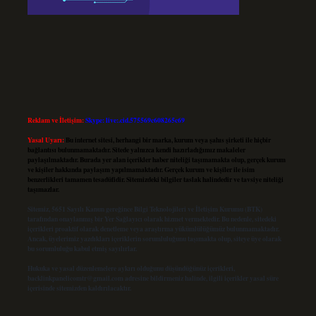
Reklam ve İletişim:
Skype: live:.cid.575569c608265c69
Yasal Uyarı:
Bu internet sitesi, herhangi bir marka, kurum veya şahıs şirketi ile hiçbir
bağlantısı bulunmamaktadır. Sitede yalnızca kendi hazırladığımız makaleler
paylaşılmaktadır. Burada yer alan içerikler haber niteliği taşımamakta olup, gerçek kurum
ve kişiler hakkında paylaşım yapılmamaktadır. Gerçek kurum ve kişiler ile isim
benzerlikleri tamamen tesadüfidir. Sitemizdeki bilgiler taslak halindedir ve tavsiye niteliği
taşımazlar.
Sitemiz, 5651 Sayılı Kanun gereğince Bilgi Teknolojileri ve İletişim Kurumu (BTK)
tarafından onaylanmış bir Yer Sağlayıcı olarak hizmet vermektedir. Bu nedenle, sitedeki
içerikleri proaktif olarak denetleme veya araştırma yükümlülüğümüz bulunmamaktadır.
Ancak, üyelerimiz yazdıkları içeriklerin sorumluluğunu taşımakta olup, siteye üye olarak
bu sorumluluğu kabul etmiş sayılırlar.
Hukuka ve yasal düzenlemelere aykırı olduğunu düşündüğünüz içerikleri,
backlinkpanelicomtr@gmail.com
adresine bildirmeniz halinde, ilgili içerikler yasal süre
içerisinde sitemizden kaldırılacaktır.