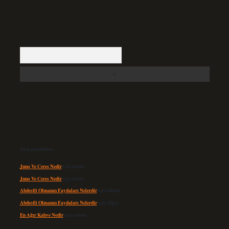
Arama
Son yorumlar
Juno Ve Ceres Nedir
için
admin
Juno Ve Ceres Nedir
için
Altan
Abdestli Olmanın Faydaları Nelerdir
için
admin
Abdestli Olmanın Faydaları Nelerdir
için
Alper
En Ağır Kahve Nedir
için
admin