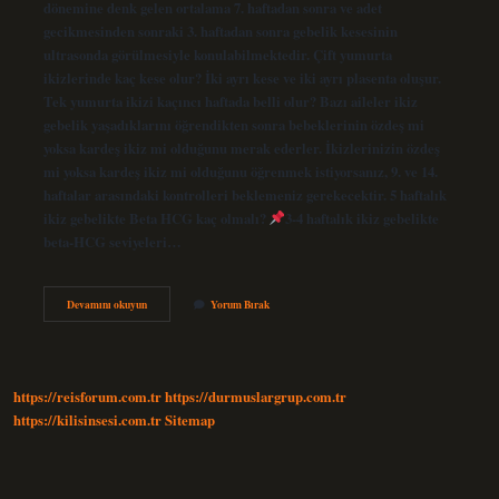
dönemine denk gelen ortalama 7. haftadan sonra ve adet
gecikmesinden sonraki 3. haftadan sonra gebelik kesesinin
ultrasonda görülmesiyle konulabilmektedir. Çift yumurta
ikizlerinde kaç kese olur? İki ayrı kese ve iki ayrı plasenta oluşur.
Tek yumurta ikizi kaçıncı haftada belli olur? Bazı aileler ikiz
gebelik yaşadıklarını öğrendikten sonra bebeklerinin özdeş mi
yoksa kardeş ikiz mi olduğunu merak ederler. İkizlerinizin özdeş
mi yoksa kardeş ikiz mi olduğunu öğrenmek istiyorsanız, 9. ve 14.
haftalar arasındaki kontrolleri beklemeniz gerekecektir. 5 haftalık
ikiz gebelikte Beta HCG kaç olmalı?
3-4 haftalık ikiz gebelikte
beta-HCG seviyeleri…
İKiz
Devamını okuyun
Yorum Bırak
Gebelikte
Ikinci
Kese
Ne
Zaman
https://reisforum.com.tr
https://durmuslargrup.com.tr
Görülür
https://kilisinsesi.com.tr
Sitemap