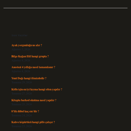
Sidebar
Son Yazılar
Ayak yorgunluğu ne alır ?
Ağustos 5, 2026
Bilge Kağan Etil hangi grupta ?
Ağustos 4, 2026
Anestezi 4 yıllığa nasıl tamamlanır ?
Ağustos 4, 2026
Yunt Dağı hangi ilimizdedir ?
Temmuz 29, 2026
Köfte için en iyi kıyma hangi etten yapılır ?
Temmuz 27, 2026
Kitapta barkod okutma nasıl yapılır ?
Temmuz 25, 2026
8’lik dübel kaç cm’dir ?
Temmuz 24, 2026
Kahve köpürtücü hangi pille çalışır ?
Temmuz 23, 2026