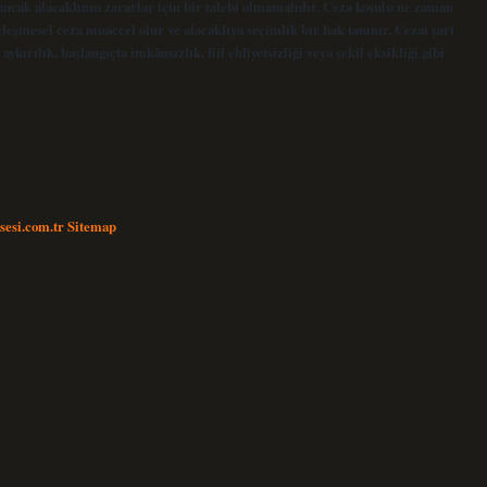
ncak alacaklının zararlar için bir talebi olmamalıdır. Ceza koşulu ne zaman
leşmesel ceza muaccel olur ve alacaklıya seçimlik bir hak tanınır. Cezai şart
kırılık, başlangıçta imkânsızlık, fiil ehliyetsizliği veya şekil eksikliği gibi
nsesi.com.tr
Sitemap