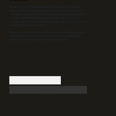
Sitemiz, 5651 Sayılı Kanun gereğince Bilgi Teknolojileri ve İletişim
Kurumu (BTK) tarafından onaylanmış bir Yer Sağlayıcı olarak hizmet
vermektedir. Bu nedenle, sitedeki içerikleri proaktif olarak denetleme veya
araştırma yükümlülüğümüz bulunmamaktadır. Ancak, üyelerimiz
yazdıkları içeriklerin sorumluluğunu taşımakta olup, siteye üye olarak bu
sorumluluğu kabul etmiş sayılırlar.
Hukuka ve yasal düzenlemelere aykırı olduğunu düşündüğünüz içerikleri,
backlinkpanelicomtr@gmail.com
adresine bildirmeniz halinde, ilgili
içerikler yasal süre içerisinde sitemizden kaldırılacaktır.
Arama