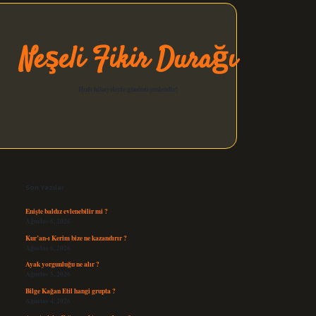
Neşeli Fikir Durağı
Hızlı hikayelerle gününü şenlendir!
Sidebar
elexbet güncel
Son Yazılar
Enişte baldız evlenebilir mi ?
Ağustos 6, 2026
Kur’an-ı Kerim bize ne kazandırır ?
Ağustos 6, 2026
Ayak yorgunluğu ne alır ?
Ağustos 5, 2026
Bilge Kağan Etil hangi grupta ?
Ağustos 4, 2026