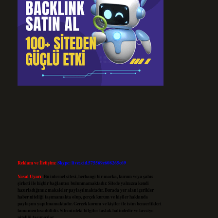
Reklam ve İletişim:
Skype: live:.cid.575569c608265c69
Yasal Uyarı:
Bu internet sitesi, herhangi bir marka, kurum veya şahıs
şirketi ile hiçbir bağlantısı bulunmamaktadır. Sitede yalnızca kendi
hazırladığımız makaleler paylaşılmaktadır. Burada yer alan içerikler
haber niteliği taşımamakta olup, gerçek kurum ve kişiler hakkında
paylaşım yapılmamaktadır. Gerçek kurum ve kişiler ile isim benzerlikleri
tamamen tesadüfidir. Sitemizdeki bilgiler taslak halindedir ve tavsiye
niteliği taşımazlar.