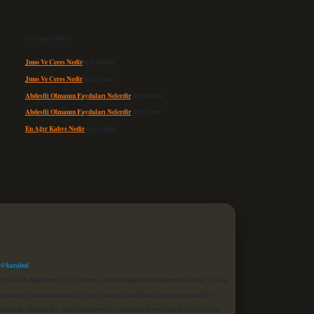
Son yorumlar
Juno Ve Ceres Nedir
için
admin
Juno Ve Ceres Nedir
için
Altan
Abdestli Olmanın Faydaları Nelerdir
için
admin
Abdestli Olmanın Faydaları Nelerdir
için
Alper
En Ağır Kahve Nedir
için
admin
 @karabul
proaktif olarak denetleme veya araştırma yükümlülüğümüz bulunmamaktadır. Ancak,
r bağlantısı bulunmamaktadır. Sitede yalnızca kendi hazırladığımız makaleler
sadüfidir. Sitemiz, kar amacı gütmeyen ve tamamen ücretsiz bir bilgi paylaşım