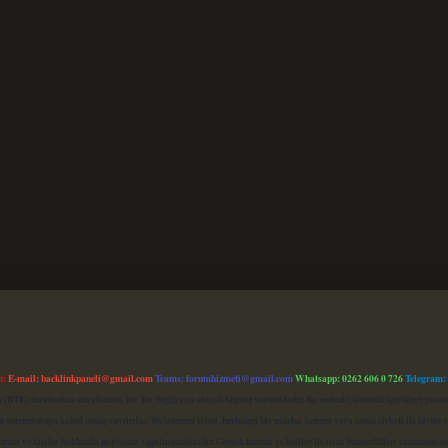
m:
E-mail:
backlinkpaneli@gmail.com
Teams:
forumhizmeti@gmail.com
Whatsapp: 0262 606 0 726
Telegram:
mu (BTK) tarafından onaylanmış bir Yer Sağlayıcı olarak hizmet vermektedir. Bu nedenle, sitedeki içerikleri 
 sorumluluğu kabul etmiş sayılırlar. Bu internet sitesi, herhangi bir marka, kurum veya şahıs şirketi ile hiçbi
kurum ve kişiler hakkında paylaşım yapılmamaktadır. Gerçek kurum ve kişiler ile isim benzerlikleri tamamen te