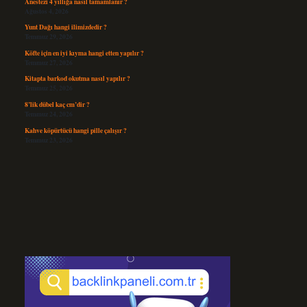
Anestezi 4 yıllığa nasıl tamamlanır ?
Ağustos 4, 2026
Yunt Dağı hangi ilimizdedir ?
Temmuz 29, 2026
Köfte için en iyi kıyma hangi etten yapılır ?
Temmuz 27, 2026
Kitapta barkod okutma nasıl yapılır ?
Temmuz 25, 2026
8’lik dübel kaç cm’dir ?
Temmuz 24, 2026
Kahve köpürtücü hangi pille çalışır ?
Temmuz 23, 2026