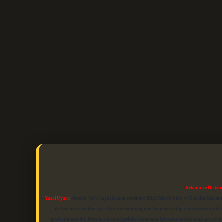
Reklam ve İletişi
Yasal Uyarı:
Sitemiz, 5651 Sayılı Kanun gereğince Bilgi Teknolojileri ve İletişim Kuru
üyelerimiz yazdıkları içeriklerin sorumluluğunu taşımakta olup, siteye üye olarak bu
paylaşılmaktadır. Burada yer alan içerikler haber niteliği taşımamakta olup, gerçek 