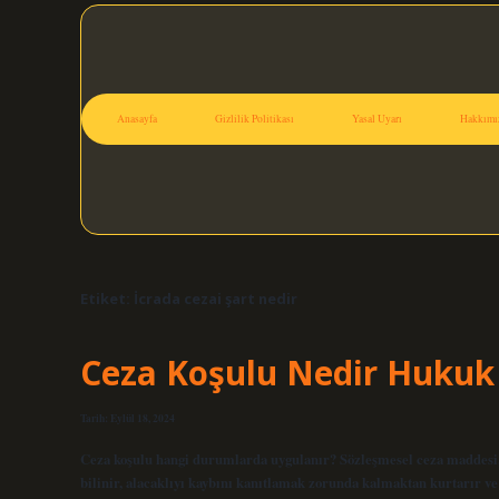
Anasayfa
Gizlilik Politikası
Yasal Uyarı
Hakkımı
Etiket:
İcrada cezai şart nedir
Ceza Koşulu Nedir Hukuk
Tarih: Eylül 18, 2024
Ceza koşulu hangi durumlarda uygulanır? Sözleşmesel ceza maddesi,
bilinir, alacaklıyı kaybını kanıtlamak zorunda kalmaktan kurtarır ve 