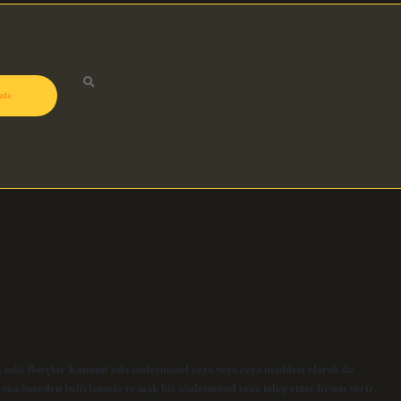
zda
 eski Borçlar Kanunu’nda sözleşmesel ceza veya ceza maddesi olarak da
ona önceden belirlenmiş ve açık bir sözleşmesel ceza talep etme fırsatı verir.