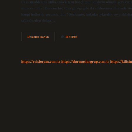
Ceza maddesini iddia etmek için borçlunun kusurlu olması gerekir, a
muaccel olur? Borcun hiç veya gereği gibi ifa edilmemesi halinde söz
hangi hallerde geçersiz olur? Sözleşme, hukuka aykırılık veya ahlaka ay
sebeplerden dolayı…
Ceza
Devamını okuyun
10 Yorum
Koşulu
Nedir
Hukuk
https://reisforum.com.tr
https://durmuslargrup.com.tr
https://kilisi