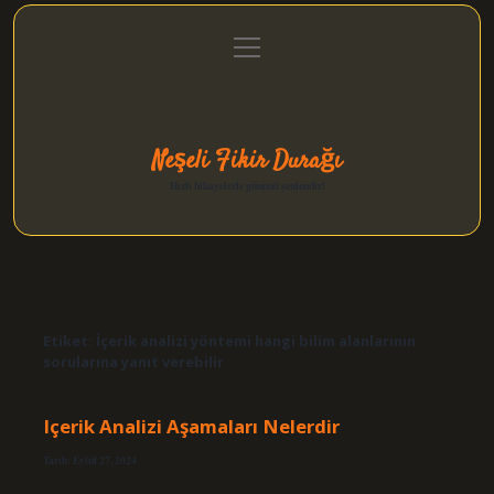
menüyü
Anasayfa
Gizlilik Politikası
Yasal Uyarı
aç
Hakkımızda
Neşeli Fikir Durağı
Hızlı hikayelerle gününü şenlendir!
Etiket:
İçerik analizi yöntemi hangi bilim alanlarının
sorularına yanıt verebilir
Içerik Analizi Aşamaları Nelerdir
Tarih: Eylül 27, 2024