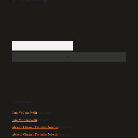
içerisinde sitemizden kaldırılacaktır.
Arama
Son yorumlar
Juno Ve Ceres Nedir
için
admin
Juno Ve Ceres Nedir
için
Altan
Abdestli Olmanın Faydaları Nelerdir
için
admin
Abdestli Olmanın Faydaları Nelerdir
için
Alper