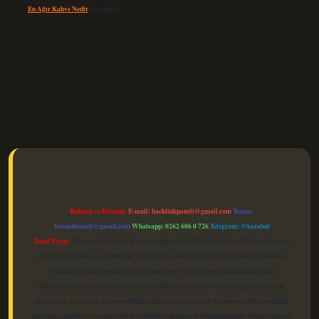
En Ağır Kahve Nedir
için
admin
elexbet güncel
Reklam ve İletişim:
E-mail:
backlinkpaneli@gmail.com
Teams:
forumhizmeti@gmail.com
Whatsapp: 0262 606 0 726
Telegram: @karabul
Yasal Uyarı:
Sitemiz, 5651 Sayılı Kanun gereğince Bilgi Teknolojileri ve İletişim Kurumu
(BTK) tarafından onaylanmış bir Yer Sağlayıcı olarak hizmet vermektedir. Bu nedenle,
sitedeki içerikleri proaktif olarak denetleme veya araştırma yükümlülüğümüz
bulunmamaktadır. Ancak, üyelerimiz yazdıkları içeriklerin sorumluluğunu taşımakta
olup, siteye üye olarak bu sorumluluğu kabul etmiş sayılırlar. Bu internet sitesi, herhangi
bir marka, kurum veya şahıs şirketi ile hiçbir bağlantısı bulunmamaktadır. Sitede yalnızca