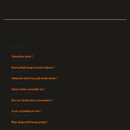
Sidebar
Son Yazılar
Âdem kime denir ?
Ağustos 9, 2026
Kuzu göbeği hangi aylarda toplanır ?
Ağustos 8, 2026
Muhasebe fişleri kaç gün içinde işlenir ?
Ağustos 8, 2026
Enişte baldız evlenebilir mi ?
Ağustos 6, 2026
Kur’an-ı Kerim bize ne kazandırır ?
Ağustos 6, 2026
Ayak yorgunluğu ne alır ?
Ağustos 5, 2026
Bilge Kağan Etil hangi grupta ?
Ağustos 4, 2026