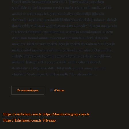
Temel analizin aşamaları nelerdir? Temel analiz yaparken
genellikle üç farklı aşama vardır: makroekonomik analiz, sektör
analizi ve şirket analizi. Şirketin faaliyet gösterdiği ülkenin
ekonomik koşulları, ekonomideki tüm şirketleri doğrudan ve dolaylı
olarak etkiler. Sistem analizi aşamaları nelerdir? Sistem analizinin
evreleri: Durumun tanımlanması, sistemin tanımlanması, sistem
ortamının tanımlanması, sistem ortamının hedefleri, sistemin
amaçları, bilgi ve veri analizi. İçerik analizi metodu nedir? İçerik
analizi; nitel araştırma yöntemi içerisinde yer alan, belge, metin,
makale gibi birçok farklı materyali belirli kurallar (örnekleme,
kodlama, kategori vb.) çerçevesinde analiz ederek nesnel,
ölçülebilir ve doğrulanabilir bilgi elde etmeyi amaçlayan bir
tekniktir. Medya içerik analizi nedir? İçerik analizi,…
Içerik
Devamını okuyun
6 Yorum
Analizi
Aşamaları
Nelerdir
https://reisforum.com.tr
https://durmuslargrup.com.tr
https://kilisinsesi.com.tr
Sitemap