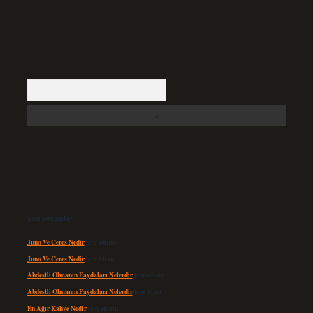
Arama
Son yorumlar
Juno Ve Ceres Nedir
için
admin
Juno Ve Ceres Nedir
için
Altan
Abdestli Olmanın Faydaları Nelerdir
için
admin
Abdestli Olmanın Faydaları Nelerdir
için
Alper
En Ağır Kahve Nedir
için
admin