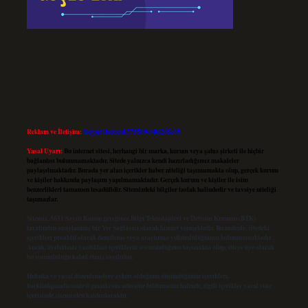
Reklam ve İletişim:
Skype: live:.cid.575569c608265c69
Yasal Uyarı:
Bu internet sitesi, herhangi bir marka, kurum veya şahıs şirketi ile hiçbir
bağlantısı bulunmamaktadır. Sitede yalnızca kendi hazırladığımız makaleler
paylaşılmaktadır. Burada yer alan içerikler haber niteliği taşımamakta olup, gerçek kurum
ve kişiler hakkında paylaşım yapılmamaktadır. Gerçek kurum ve kişiler ile isim
benzerlikleri tamamen tesadüfidir. Sitemizdeki bilgiler taslak halindedir ve tavsiye niteliği
taşımazlar.
Sitemiz, 5651 Sayılı Kanun gereğince Bilgi Teknolojileri ve İletişim Kurumu (BTK)
tarafından onaylanmış bir Yer Sağlayıcı olarak hizmet vermektedir. Bu nedenle, sitedeki
içerikleri proaktif olarak denetleme veya araştırma yükümlülüğümüz bulunmamaktadır.
Ancak, üyelerimiz yazdıkları içeriklerin sorumluluğunu taşımakta olup, siteye üye olarak
bu sorumluluğu kabul etmiş sayılırlar.
Hukuka ve yasal düzenlemelere aykırı olduğunu düşündüğünüz içerikleri,
backlinkpanelicomtr@gmail.com
adresine bildirmeniz halinde, ilgili içerikler yasal süre
içerisinde sitemizden kaldırılacaktır.