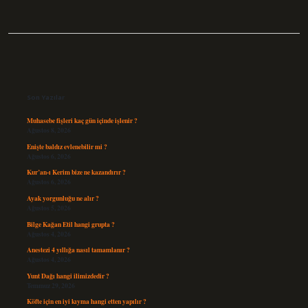
Sidebar
Son Yazılar
Muhasebe fişleri kaç gün içinde işlenir ?
Ağustos 8, 2026
Enişte baldız evlenebilir mi ?
Ağustos 6, 2026
Kur’an-ı Kerim bize ne kazandırır ?
Ağustos 6, 2026
Ayak yorgunluğu ne alır ?
Ağustos 5, 2026
Bilge Kağan Etil hangi grupta ?
Ağustos 4, 2026
Anestezi 4 yıllığa nasıl tamamlanır ?
Ağustos 4, 2026
Yunt Dağı hangi ilimizdedir ?
Temmuz 29, 2026
Köfte için en iyi kıyma hangi etten yapılır ?