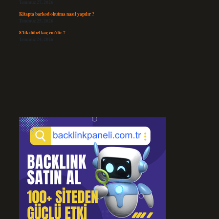
Temmuz 27, 2026
Kitapta barkod okutma nasıl yapılır ?
Temmuz 25, 2026
8’lik dübel kaç cm’dir ?
Temmuz 24, 2026