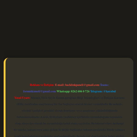
elexbet güncel
Reklam ve İletişim:
E-mail:
backlinkpaneli@gmail.com
Teams:
forumhizmeti@gmail.com
Whatsapp: 0262 606 0 726
Telegram: @karabul
Yasal Uyarı:
Sitemiz, 5651 Sayılı Kanun gereğince Bilgi Teknolojileri ve İletişim Kurumu
(BTK) tarafından onaylanmış bir Yer Sağlayıcı olarak hizmet vermektedir. Bu nedenle,
sitedeki içerikleri proaktif olarak denetleme veya araştırma yükümlülüğümüz
bulunmamaktadır. Ancak, üyelerimiz yazdıkları içeriklerin sorumluluğunu taşımakta
olup, siteye üye olarak bu sorumluluğu kabul etmiş sayılırlar. Bu internet sitesi, herhangi
bir marka, kurum veya şahıs şirketi ile hiçbir bağlantısı bulunmamaktadır. Sitede yalnızca
kendi hazırladığımız makaleler paylaşılmaktadır. Burada yer alan içerikler haber niteliği