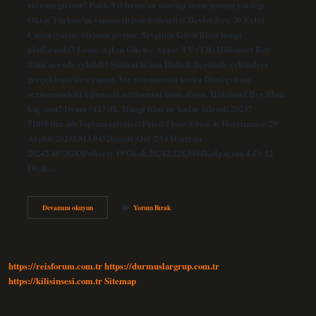
vizyona giriyor! Fatih Yıldırım’ın yönetip senaryosunu yazdığı,
Oktay Türkan’ın yapımcılığını üstlendiği Devlet Bey, 20 Eylül
Cuma (yarın) vizyona giriyor. Sevginin Gücü filmi hangi
platformda? Leon: Aşkın Gücü – Apple TV (TR) Hükümet Bey
filmi nerede çekildi? Şanlıurfa’nın Halfeti ilçesinde çekimleri
gerçekleştirilen yapım, bir yönetmenin korku filmi çekme
serüvenindeki eğlenceli serüvenini konu alıyor. Hükümet Bey filmi
kaç saat? Dram | 117 dk. Hangi film ne kadar izlendi 2024?
510#Film adıToplam izleyici1Fried Floor Crew 4: Hayrimator 29
Aralık 20232.813,9452Inside Out 2 14 Haziran
20242.457,8183Puberty 19 Ocak 20242.128,3454Kolpaçino 4 4’s 12
Ocak…
Hükümet
Devamını okuyun
Yorum Bırak
Bey
Filmi
Hangi
Platformda
https://reisforum.com.tr
https://durmuslargrup.com.tr
https://kilisinsesi.com.tr
Sitemap