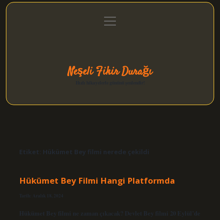
menüyü
Anasayfa
Gizlilik Politikası
Yasal Uyarı
aç
Hakkımızda
Neşeli Fikir Durağı
Hızlı hikayelerle gününü şenlendir!
Etiket:
Hükümet Bey filmi nerede çekildi
Hükümet Bey Filmi Hangi Platformda
Tarih: Aralık 18, 2024
Hükümet Bey filmi ne zaman çıkacak? Devlet Bey filmi 20 Eylül’de