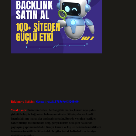
Reklam ve İletişim:
Skype: live:.cid.575569c608265c69
Yasal Uyarı:
Bu internet sitesi, herhangi bir marka, kurum veya şahıs
şirketi ile hiçbir bağlantısı bulunmamaktadır. Sitede yalnızca kendi
hazırladığımız makaleler paylaşılmaktadır. Burada yer alan içerikler
haber niteliği taşımamakta olup, gerçek kurum ve kişiler hakkında
paylaşım yapılmamaktadır. Gerçek kurum ve kişiler ile isim benzerlikleri
tamamen tesadüfidir. Sitemizdeki bilgiler taslak halindedir ve tavsiye
niteliği taşımazlar.