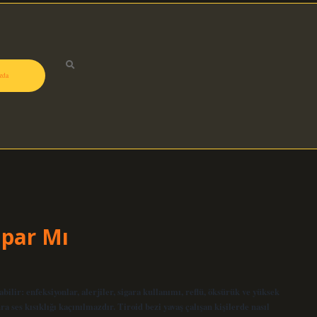
zda
apar Mı
labilir: enfeksiyonlar, alerjiler, sigara kullanımı, reflü, öksürük ve yüksek
a ses kısıklığı kaçınılmazdır. Tiroid bezi yavaş çalışan kişilerde nasıl