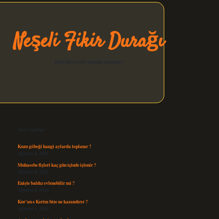
Neşeli Fikir Durağı
Hızlı hikayelerle gününü şenlendir!
Sidebar
elexbet güncel
Son Yazılar
Kuzu göbeği hangi aylarda toplanır ?
Ağustos 8, 2026
Muhasebe fişleri kaç gün içinde işlenir ?
Ağustos 8, 2026
Enişte baldız evlenebilir mi ?
Ağustos 6, 2026
Kur’an-ı Kerim bize ne kazandırır ?
Ağustos 6, 2026