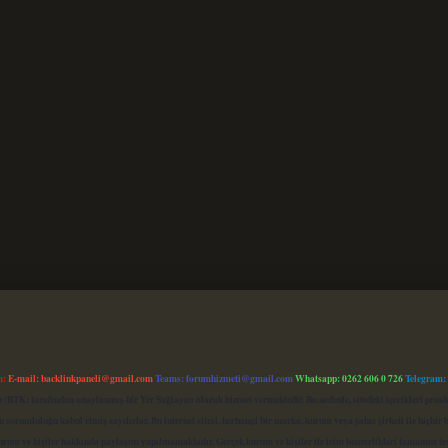
m:
E-mail:
backlinkpaneli@gmail.com
Teams:
forumhizmeti@gmail.com
Whatsapp: 0262 606 0 726
Telegram:
mu (BTK) tarafından onaylanmış bir Yer Sağlayıcı olarak hizmet vermektedir. Bu nedenle, sitedeki içerikleri 
 sorumluluğu kabul etmiş sayılırlar. Bu internet sitesi, herhangi bir marka, kurum veya şahıs şirketi ile hiçbi
kurum ve kişiler hakkında paylaşım yapılmamaktadır. Gerçek kurum ve kişiler ile isim benzerlikleri tamamen te