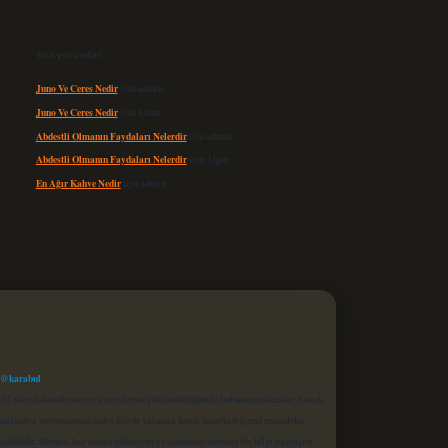
Son yorumlar
Juno Ve Ceres Nedir
için
admin
Juno Ve Ceres Nedir
için
Altan
Abdestli Olmanın Faydaları Nelerdir
için
admin
Abdestli Olmanın Faydaları Nelerdir
için
Alper
En Ağır Kahve Nedir
için
admin
 @karabul
proaktif olarak denetleme veya araştırma yükümlülüğümüz bulunmamaktadır. Ancak,
r bağlantısı bulunmamaktadır. Sitede yalnızca kendi hazırladığımız makaleler
sadüfidir. Sitemiz, kar amacı gütmeyen ve tamamen ücretsiz bir bilgi paylaşım