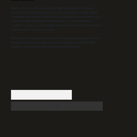
Sitemiz, 5651 Sayılı Kanun gereğince Bilgi Teknolojileri ve İletişim
Kurumu (BTK) tarafından onaylanmış bir Yer Sağlayıcı olarak hizmet
vermektedir. Bu nedenle, sitedeki içerikleri proaktif olarak denetleme veya
araştırma yükümlülüğümüz bulunmamaktadır. Ancak, üyelerimiz
yazdıkları içeriklerin sorumluluğunu taşımakta olup, siteye üye olarak bu
sorumluluğu kabul etmiş sayılırlar.
Hukuka ve yasal düzenlemelere aykırı olduğunu düşündüğünüz içerikleri,
backlinkpanelicomtr@gmail.com
adresine bildirmeniz halinde, ilgili
içerikler yasal süre içerisinde sitemizden kaldırılacaktır.
Arama