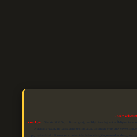
Reklam ve İletişi
Yasal Uyarı:
Sitemiz, 5651 Sayılı Kanun gereğince Bilgi Teknolojileri ve İletişim Kuru
üyelerimiz yazdıkları içeriklerin sorumluluğunu taşımakta olup, siteye üye olarak bu
paylaşılmaktadır. Burada yer alan içerikler haber niteliği taşımamakta olup, gerçek 