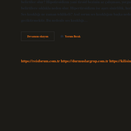
belirtiler olur? Hipotiroidizm yani tiroid bezinin az çalışması, yorg
belirtilere sıklıkla neden olur. Hipertiroidizm ise aşırı sinirlilik, hız
Ses kısıklığı ne zaman tehlikeli? Asıl sorun ses kısıklığını başka ne
geciktirmektir. Bu nedenle ses kısıklığı…
Tiroid
Devamını okuyun
Yorum Bırak
Bezi
Ses
Kısıklığı
Yapar
Mı
https://reisforum.com.tr
https://durmuslargrup.com.tr
https://kilisi