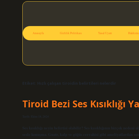
Anasayfa
Gizlilik Politikası
Yasal Uyarı
Hakkımı
Etiket:
Hızlı çalışan tiroidin belirtileri nelerdir
Tiroid Bezi Ses Kısıklığı Y
Tarih: Ekim 18, 2024
Ses kısıklığı neyin belirtisi olabilir? Ses kısıklığının birçok nedeni o
sesle konuşma. Guatr, kalp ve göğüs cerrahisi gibi ameliyatlardan sonr