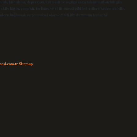
unluk, kilo alımı, depresyon, kuru cilt ve soğuğa karşı tahammülsüzlük gibi
lı kilo kaybı, çarpıntı, terleme ve el titremesi gibi belirtilere neden olabilir.
denlere bağlamak ve potansiyel olarak ciddi bir durumun teşhisini
nsesi.com.tr
Sitemap