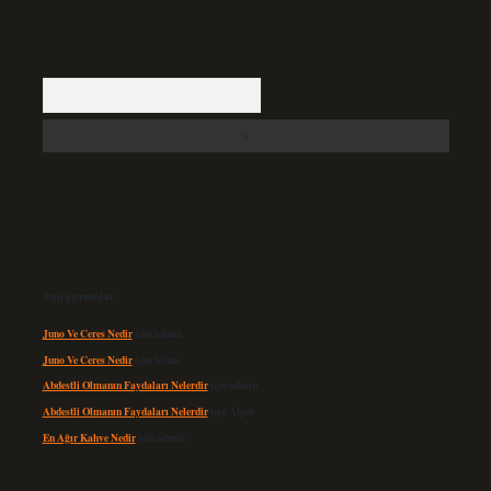
Arama
Son yorumlar
Juno Ve Ceres Nedir
için
admin
Juno Ve Ceres Nedir
için
Altan
Abdestli Olmanın Faydaları Nelerdir
için
admin
Abdestli Olmanın Faydaları Nelerdir
için
Alper
En Ağır Kahve Nedir
için
admin