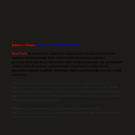
Reklam ve İletişim:
Skype: live:.cid.575569c608265c69
Yasal Uyarı:
Bu internet sitesi, herhangi bir marka, kurum veya şahıs şirketi ile hiçbir
bağlantısı bulunmamaktadır. Sitede yalnızca kendi hazırladığımız makaleler
paylaşılmaktadır. Burada yer alan içerikler haber niteliği taşımamakta olup, gerçek kurum
ve kişiler hakkında paylaşım yapılmamaktadır. Gerçek kurum ve kişiler ile isim
benzerlikleri tamamen tesadüfidir. Sitemizdeki bilgiler taslak halindedir ve tavsiye niteliği
taşımazlar.
Sitemiz, 5651 Sayılı Kanun gereğince Bilgi Teknolojileri ve İletişim Kurumu (BTK)
tarafından onaylanmış bir Yer Sağlayıcı olarak hizmet vermektedir. Bu nedenle, sitedeki
içerikleri proaktif olarak denetleme veya araştırma yükümlülüğümüz bulunmamaktadır.
Ancak, üyelerimiz yazdıkları içeriklerin sorumluluğunu taşımakta olup, siteye üye olarak
bu sorumluluğu kabul etmiş sayılırlar.
Hukuka ve yasal düzenlemelere aykırı olduğunu düşündüğünüz içerikleri,
backlinkpanelicomtr@gmail.com
adresine bildirmeniz halinde, ilgili içerikler yasal süre
içerisinde sitemizden kaldırılacaktır.