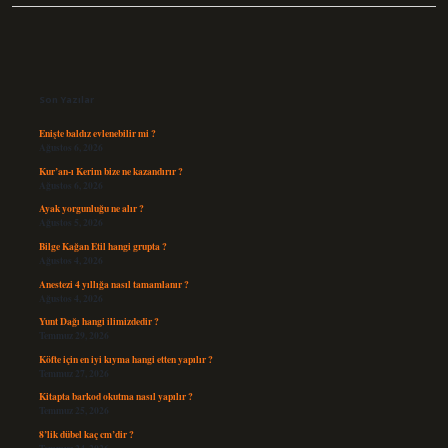
Sidebar
Son Yazılar
Enişte baldız evlenebilir mi ?
Ağustos 6, 2026
Kur’an-ı Kerim bize ne kazandırır ?
Ağustos 6, 2026
Ayak yorgunluğu ne alır ?
Ağustos 5, 2026
Bilge Kağan Etil hangi grupta ?
Ağustos 4, 2026
Anestezi 4 yıllığa nasıl tamamlanır ?
Ağustos 4, 2026
Yunt Dağı hangi ilimizdedir ?
Temmuz 29, 2026
Köfte için en iyi kıyma hangi etten yapılır ?
Temmuz 27, 2026
Kitapta barkod okutma nasıl yapılır ?
Temmuz 25, 2026
8’lik dübel kaç cm’dir ?