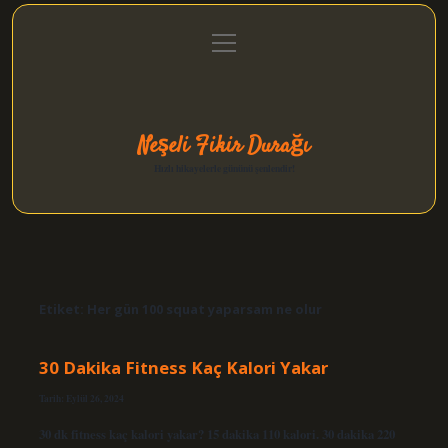
menüyü
Anasayfa
Gizlilik Politikası
Yasal Uyarı
aç
Hakkımızda
Neşeli Fikir Durağı
Hızlı hikayelerle gününü şenlendir!
Etiket:
Her gün 100 squat yaparsam ne olur
30 Dakika Fitness Kaç Kalori Yakar
Tarih: Eylül 26, 2024
30 dk fitness kaç kalori yakar? 15 dakika 110 kalori. 30 dakika 220