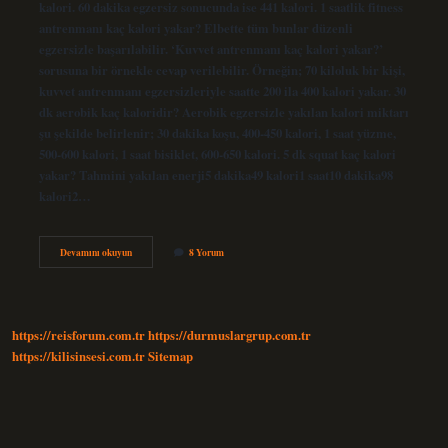
kalori. 60 dakika egzersiz sonucunda ise 441 kalori. 1 saatlik fitness
antrenmanı kaç kalori yakar? Elbette tüm bunlar düzenli
egzersizle başarılabilir. ‘Kuvvet antrenmanı kaç kalori yakar?’
sorusuna bir örnekle cevap verilebilir. Örneğin; 70 kiloluk bir kişi,
kuvvet antrenmanı egzersizleriyle saatte 200 ila 400 kalori yakar. 30
dk aerobik kaç kaloridir? Aerobik egzersizle yakılan kalori miktarı
şu şekilde belirlenir; 30 dakika koşu, 400-450 kalori, 1 saat yüzme,
500-600 kalori, 1 saat bisiklet, 600-650 kalori. 5 dk squat kaç kalori
yakar? Tahmini yakılan enerji5 dakika49 kalori1 saat10 dakika98
kalori2…
30
Devamını okuyun
8 Yorum
Dakika
Fitness
Kaç
Kalori
Yakar
https://reisforum.com.tr
https://durmuslargrup.com.tr
https://kilisinsesi.com.tr
Sitemap