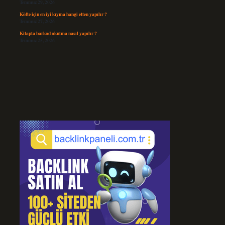
Temmuz 29, 2026
Köfte için en iyi kıyma hangi etten yapılır ?
Temmuz 27, 2026
Kitapta barkod okutma nasıl yapılır ?
Temmuz 25, 2026