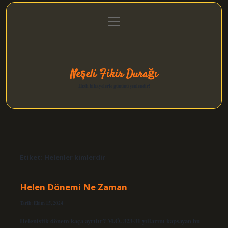
menüyü
Anasayfa
Gizlilik Politikası
Yasal Uyarı
aç
Hakkımızda
Neşeli Fikir Durağı
Hızlı hikayelerle gününü şenlendir!
Etiket:
Helenler kimlerdir
Helen Dönemi Ne Zaman
Tarih: Ekim 15, 2024
Helenistik dönem kaça ayrılır? M.Ö. 323-31 yıllarını kapsayan bu