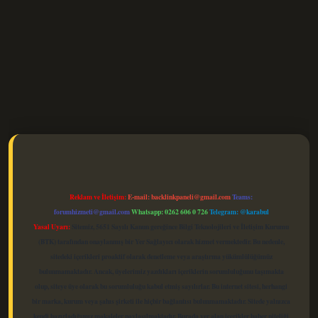
elexbet güncel
Reklam ve İletişim:
E-mail:
backlinkpaneli@gmail.com
Teams:
forumhizmeti@gmail.com
Whatsapp: 0262 606 0 726
Telegram: @karabul
Yasal Uyarı:
Sitemiz, 5651 Sayılı Kanun gereğince Bilgi Teknolojileri ve İletişim Kurumu
(BTK) tarafından onaylanmış bir Yer Sağlayıcı olarak hizmet vermektedir. Bu nedenle,
sitedeki içerikleri proaktif olarak denetleme veya araştırma yükümlülüğümüz
bulunmamaktadır. Ancak, üyelerimiz yazdıkları içeriklerin sorumluluğunu taşımakta
olup, siteye üye olarak bu sorumluluğu kabul etmiş sayılırlar. Bu internet sitesi, herhangi
bir marka, kurum veya şahıs şirketi ile hiçbir bağlantısı bulunmamaktadır. Sitede yalnızca
kendi hazırladığımız makaleler paylaşılmaktadır. Burada yer alan içerikler haber niteliği