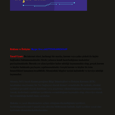
Reklam ve İletişim:
Skype: live:.cid.575569c608265c69
Yasal Uyarı:
Bu internet sitesi, herhangi bir marka, kurum veya şahıs şirketi ile hiçbir
bağlantısı bulunmamaktadır. Sitede yalnızca kendi hazırladığımız makaleler
paylaşılmaktadır. Burada yer alan içerikler haber niteliği taşımamakta olup, gerçek kurum
ve kişiler hakkında paylaşım yapılmamaktadır. Gerçek kurum ve kişiler ile isim
benzerlikleri tamamen tesadüfidir. Sitemizdeki bilgiler taslak halindedir ve tavsiye niteliği
taşımazlar.
Sitemiz, 5651 Sayılı Kanun gereğince Bilgi Teknolojileri ve İletişim Kurumu (BTK)
tarafından onaylanmış bir Yer Sağlayıcı olarak hizmet vermektedir. Bu nedenle, sitedeki
içerikleri proaktif olarak denetleme veya araştırma yükümlülüğümüz bulunmamaktadır.
Ancak, üyelerimiz yazdıkları içeriklerin sorumluluğunu taşımakta olup, siteye üye olarak
bu sorumluluğu kabul etmiş sayılırlar.
Hukuka ve yasal düzenlemelere aykırı olduğunu düşündüğünüz içerikleri,
backlinkpanelicomtr@gmail.com
adresine bildirmeniz halinde, ilgili içerikler yasal süre
içerisinde sitemizden kaldırılacaktır.