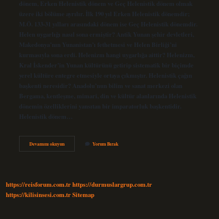
dönem, Erken Helenistik dönem ve Geç Helenistik dönem olmak
üzere iki bölüme ayrılır. İlk 190 yıl Erken Helenistik dönemdir;
M.Ö. 133-31 yılları arasındaki dönem ise Geç Helenistik dönemdir.
Helen uygarlığı nasıl sona ermiştir? Antik Yunan şehir devletleri,
Makedonya’nın Yunanistan’ı fethetmesi ve Helen Birliği’ni
kurmasıyla sona erdi. Helenizm hangi uygarlığa aittir? Helenizm,
Kral İskender’in Yunan kültürünü getirip sistematik bir biçimde
yerel kültüre entegre etmesiyle ortaya çıkmıştır. Helenistik çağın
başkenti neresidir? Anadolu’nun bilim ve sanat merkezi olan
Bergama, kentleşme, mimari, din ve kültür alanlarında Helenistik
dönemin özelliklerini yansıtan bir imparatorluk başkentidir.
Helenistik dönem…
Helen
Devamını okuyun
Yorum Bırak
Dönemi
Ne
Zaman
https://reisforum.com.tr
https://durmuslargrup.com.tr
https://kilisinsesi.com.tr
Sitemap