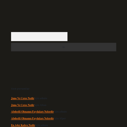
Arama
Son yorumlar
Juno Ve Ceres Nedir
için
admin
Juno Ve Ceres Nedir
için
Altan
Abdestli Olmanın Faydaları Nelerdir
için
admin
Abdestli Olmanın Faydaları Nelerdir
için
Alper
En Ağır Kahve Nedir
için
admin