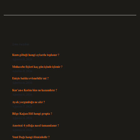
Sidebar
Son Yazılar
Kuzu göbeği hangi aylarda toplanır ?
Ağustos 8, 2026
Muhasebe fişleri kaç gün içinde işlenir ?
Ağustos 8, 2026
Enişte baldız evlenebilir mi ?
Ağustos 6, 2026
Kur’an-ı Kerim bize ne kazandırır ?
Ağustos 6, 2026
Ayak yorgunluğu ne alır ?
Ağustos 5, 2026
Bilge Kağan Etil hangi grupta ?
Ağustos 4, 2026
Anestezi 4 yıllığa nasıl tamamlanır ?
Ağustos 4, 2026
Yunt Dağı hangi ilimizdedir ?