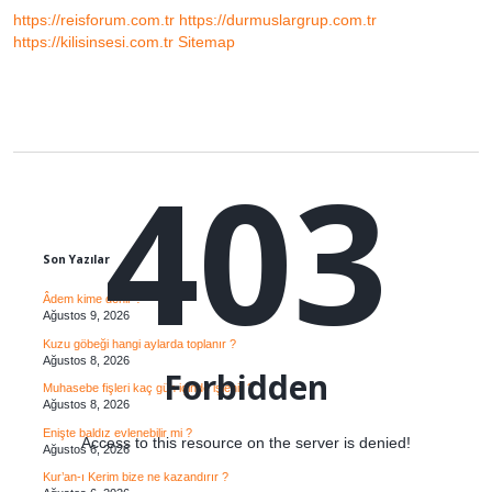
Sorun
https://reisforum.com.tr
https://durmuslargrup.com.tr
Nedir
https://kilisinsesi.com.tr
Sitemap
403
Sidebar
Son Yazılar
Âdem kime denir ?
Ağustos 9, 2026
Kuzu göbeği hangi aylarda toplanır ?
Ağustos 8, 2026
Forbidden
Muhasebe fişleri kaç gün içinde işlenir ?
Ağustos 8, 2026
Enişte baldız evlenebilir mi ?
Access to this resource on the server is denied!
Ağustos 6, 2026
Kur’an-ı Kerim bize ne kazandırır ?