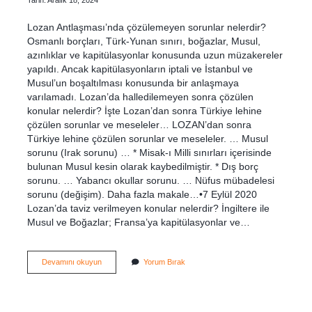
Lozan Antlaşması’nda çözülemeyen sorunlar nelerdir?
Osmanlı borçları, Türk-Yunan sınırı, boğazlar, Musul,
azınlıklar ve kapitülasyonlar konusunda uzun müzakereler
yapıldı. Ancak kapitülasyonların iptali ve İstanbul ve
Musul’un boşaltılması konusunda bir anlaşmaya
varılamadı. Lozan’da halledilemeyen sonra çözülen
konular nelerdir? İşte Lozan’dan sonra Türkiye lehine
çözülen sorunlar ve meseleler… LOZAN’dan sonra
Türkiye lehine çözülen sorunlar ve meseleler. … Musul
sorunu (Irak sorunu) … * Misak-ı Milli sınırları içerisinde
bulunan Musul kesin olarak kaybedilmiştir. * Dış borç
sorunu. … Yabancı okullar sorunu. … Nüfus mübadelesi
sorunu (değişim). Daha fazla makale…•7 Eylül 2020
Lozan’da taviz verilmeyen konular nelerdir? İngiltere ile
Musul ve Boğazlar; Fransa’ya kapitülasyonlar ve…
Lozan
Devamını okuyun
Yorum Bırak
Barış
Antlaşmasında
Çözülemeyen
Tek