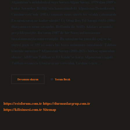
Afganistan’a müdahalesi veya Sovyet-Afgan Savaşı, 1979’dan 1989’a
kadar Sovyetler Birliği’nin kontrolündeki Afganistan Demokratik
Cumhuriyeti’nde (DRA) yaşanan uzun süreli bir silahlı çatışmaydı.
En uzun savaş ne kadar sürdü? Üç Otuz Beş Yıl Savaşı (1651-1986)
dünyanın en uzun savaşıdır. Hollanda ile Scilly Adaları arasında
gerçekleşmiştir. Bu savaş 1987’de bir barış anlaşmasının
imzalanmasıyla sona ermiştir. Bu savaştan bu yana iki çağ ve üç
yüzyıl geçti ve 335 yıl sonra bir barış anlaşması imzalandı. Taliban
kiminle savaşıyor? Afganistan Savaşı (2001-2021) birkaç aşamadan
oluşur: ABD’nin Taliban ve El Kaide’ye karşı Afganistan’ı işgali.
Taliban isyanıyla Uluslararası Güvenlik Yardım Gücü…
Afganistan
Devamını okuyun
Yorum Bırak
Savaşı
Ne
Kadar
Sürdü
https://reisforum.com.tr
https://durmuslargrup.com.tr
https://kilisinsesi.com.tr
Sitemap