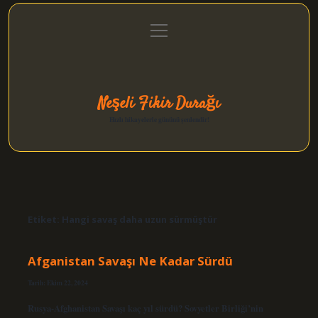
menüyü
Anasayfa
Gizlilik Politikası
Yasal Uyarı
aç
Hakkımızda
Neşeli Fikir Durağı
Hızlı hikayelerle gününü şenlendir!
Etiket:
Hangi savaş daha uzun sürmüştür
Afganistan Savaşı Ne Kadar Sürdü
Tarih: Ekim 22, 2024
Rusya-Afghanistan Savaşı kaç yıl sürdü? Sovyetler Birliği’nin