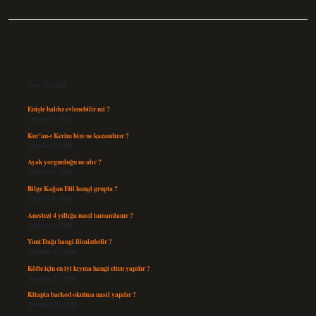
Sidebar
Son Yazılar
Enişte baldız evlenebilir mi ?
Ağustos 6, 2026
Kur’an-ı Kerim bize ne kazandırır ?
Ağustos 6, 2026
Ayak yorgunluğu ne alır ?
Ağustos 5, 2026
Bilge Kağan Etil hangi grupta ?
Ağustos 4, 2026
Anestezi 4 yıllığa nasıl tamamlanır ?
Ağustos 4, 2026
Yunt Dağı hangi ilimizdedir ?
Temmuz 29, 2026
Köfte için en iyi kıyma hangi etten yapılır ?
Temmuz 27, 2026
Kitapta barkod okutma nasıl yapılır ?
Temmuz 25, 2026