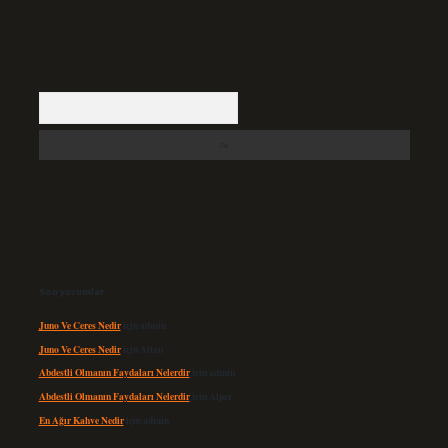
Arama
Son yorumlar
Juno Ve Ceres Nedir
için
admin
Juno Ve Ceres Nedir
için
Altan
Abdestli Olmanın Faydaları Nelerdir
için
admin
Abdestli Olmanın Faydaları Nelerdir
için
Alper
En Ağır Kahve Nedir
için
admin