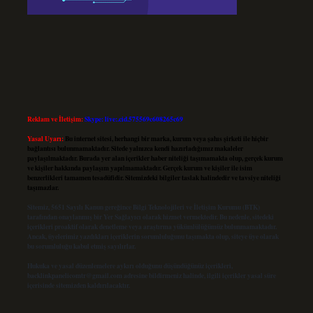
Reklam ve İletişim:
Skype: live:.cid.575569c608265c69
Yasal Uyarı:
Bu internet sitesi, herhangi bir marka, kurum veya şahıs şirketi ile hiçbir
bağlantısı bulunmamaktadır. Sitede yalnızca kendi hazırladığımız makaleler
paylaşılmaktadır. Burada yer alan içerikler haber niteliği taşımamakta olup, gerçek kurum
ve kişiler hakkında paylaşım yapılmamaktadır. Gerçek kurum ve kişiler ile isim
benzerlikleri tamamen tesadüfidir. Sitemizdeki bilgiler taslak halindedir ve tavsiye niteliği
taşımazlar.
Sitemiz, 5651 Sayılı Kanun gereğince Bilgi Teknolojileri ve İletişim Kurumu (BTK)
tarafından onaylanmış bir Yer Sağlayıcı olarak hizmet vermektedir. Bu nedenle, sitedeki
içerikleri proaktif olarak denetleme veya araştırma yükümlülüğümüz bulunmamaktadır.
Ancak, üyelerimiz yazdıkları içeriklerin sorumluluğunu taşımakta olup, siteye üye olarak
bu sorumluluğu kabul etmiş sayılırlar.
Hukuka ve yasal düzenlemelere aykırı olduğunu düşündüğünüz içerikleri,
backlinkpanelicomtr@gmail.com
adresine bildirmeniz halinde, ilgili içerikler yasal süre
içerisinde sitemizden kaldırılacaktır.