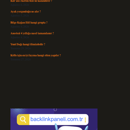
Kur’an-ı Kerim bize ne kazandırır ?
Ağustos 6, 2026
Ayak yorgunluğu ne alır ?
Ağustos 5, 2026
Bilge Kağan Etil hangi grupta ?
Ağustos 4, 2026
Anestezi 4 yıllığa nasıl tamamlanır ?
Ağustos 4, 2026
Yunt Dağı hangi ilimizdedir ?
Temmuz 29, 2026
Köfte için en iyi kıyma hangi etten yapılır ?
Temmuz 27, 2026