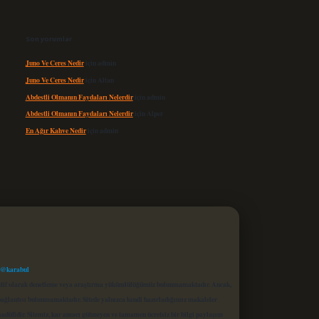
Son yorumlar
Juno Ve Ceres Nedir
için
admin
Juno Ve Ceres Nedir
için
Altan
Abdestli Olmanın Faydaları Nelerdir
için
admin
Abdestli Olmanın Faydaları Nelerdir
için
Alper
En Ağır Kahve Nedir
için
admin
 @karabul
proaktif olarak denetleme veya araştırma yükümlülüğümüz bulunmamaktadır. Ancak,
r bağlantısı bulunmamaktadır. Sitede yalnızca kendi hazırladığımız makaleler
sadüfidir. Sitemiz, kar amacı gütmeyen ve tamamen ücretsiz bir bilgi paylaşım