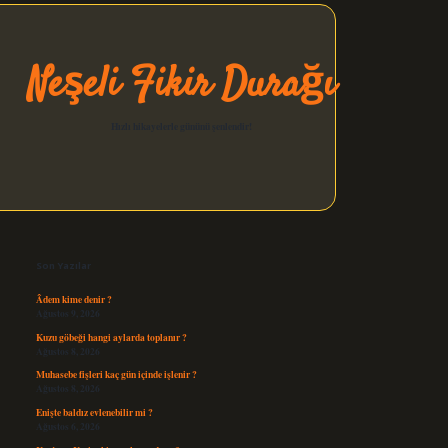
Neşeli Fikir Durağı
Hızlı hikayelerle gününü şenlendir!
Sidebar
elexbet güncel
Son Yazılar
Âdem kime denir ?
Ağustos 9, 2026
Kuzu göbeği hangi aylarda toplanır ?
Ağustos 8, 2026
Muhasebe fişleri kaç gün içinde işlenir ?
Ağustos 8, 2026
Enişte baldız evlenebilir mi ?
Ağustos 6, 2026