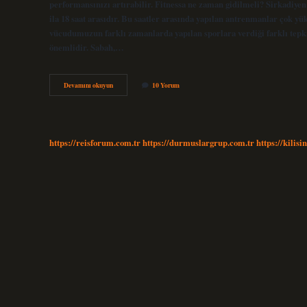
performansınızı artırabilir. Fitnessa ne zaman gidilmeli? Sirkadiyen 
ila 18 saat arasıdır. Bu saatler arasında yapılan antrenmanlar çok yük
vücudumuzun farklı zamanlarda yapılan sporlara verdiği farklı tep
önemlidir. Sabah,…
Fitness
Devamını okuyun
10 Yorum
Hangi
Saatlerde
Gidilmeli
https://reisforum.com.tr
https://durmuslargrup.com.tr
https://kilisi