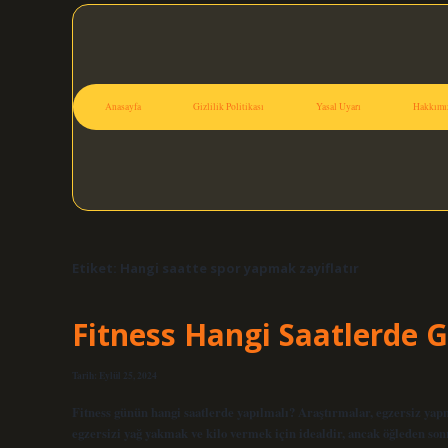
Anasayfa
Gizlilik Politikası
Yasal Uyarı
Hakkımı
Etiket:
Hangi saatte spor yapmak zayiflatır
Fitness Hangi Saatlerde G
Tarih: Eylül 25, 2024
Fitness günün hangi saatlerde yapılmalı? Araştırmalar, egzersiz yapm
egzersizi yağ yakmak ve kilo vermek için idealdir, ancak öğleden son