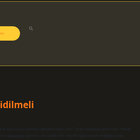
zda
idilmeli
ak için en iyi zamanın öğleden sonra 2 ile 7 arası olduğunu gösteriyor. Sabah
ra yapacağınız egzersiz, öncesinde bir veya iki öğün yemek yediğiniz için