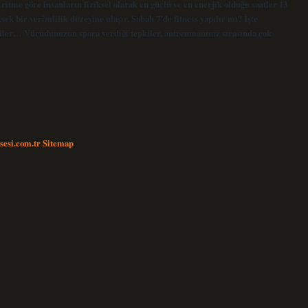
ritme göre insanların fiziksel olarak en güçlü ve en enerjik olduğu saatler 13
sek bir verimlilik düzeyine ulaşır. Sabah 7’de fitness yapılır mı? İşte
kiler… Vücudunuzun spora verdiği tepkiler, antrenmanınız sırasında çok
nsesi.com.tr
Sitemap