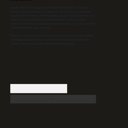
Sitemiz, 5651 Sayılı Kanun gereğince Bilgi Teknolojileri ve İletişim
Kurumu (BTK) tarafından onaylanmış bir Yer Sağlayıcı olarak hizmet
vermektedir. Bu nedenle, sitedeki içerikleri proaktif olarak denetleme veya
araştırma yükümlülüğümüz bulunmamaktadır. Ancak, üyelerimiz
yazdıkları içeriklerin sorumluluğunu taşımakta olup, siteye üye olarak bu
sorumluluğu kabul etmiş sayılırlar.
Hukuka ve yasal düzenlemelere aykırı olduğunu düşündüğünüz içerikleri,
backlinkpanelicomtr@gmail.com
adresine bildirmeniz halinde, ilgili
içerikler yasal süre içerisinde sitemizden kaldırılacaktır.
Arama