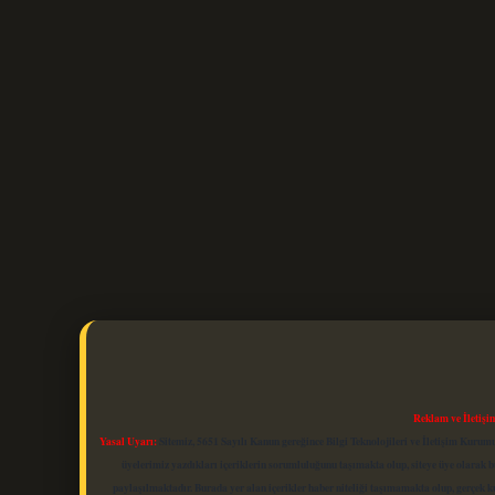
Reklam ve İletişi
Yasal Uyarı:
Sitemiz, 5651 Sayılı Kanun gereğince Bilgi Teknolojileri ve İletişim Kuru
üyelerimiz yazdıkları içeriklerin sorumluluğunu taşımakta olup, siteye üye olarak bu
paylaşılmaktadır. Burada yer alan içerikler haber niteliği taşımamakta olup, gerçek 