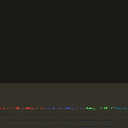
m:
E-mail:
backlinkpaneli@gmail.com
Teams:
forumhizmeti@gmail.com
Whatsapp: 0262 606 0 726
Telegram:
mu (BTK) tarafından onaylanmış bir Yer Sağlayıcı olarak hizmet vermektedir. Bu nedenle, sitedeki içerikleri 
 sorumluluğu kabul etmiş sayılırlar. Bu internet sitesi, herhangi bir marka, kurum veya şahıs şirketi ile hiçbi
kurum ve kişiler hakkında paylaşım yapılmamaktadır. Gerçek kurum ve kişiler ile isim benzerlikleri tamamen te