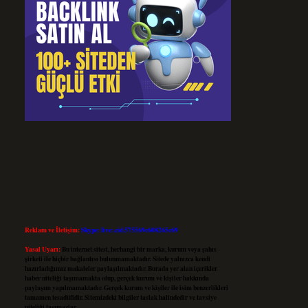
Reklam ve İletişim:
Skype: live:.cid.575569c608265c69
Yasal Uyarı:
Bu internet sitesi, herhangi bir marka, kurum veya şahıs
şirketi ile hiçbir bağlantısı bulunmamaktadır. Sitede yalnızca kendi
hazırladığımız makaleler paylaşılmaktadır. Burada yer alan içerikler
haber niteliği taşımamakta olup, gerçek kurum ve kişiler hakkında
paylaşım yapılmamaktadır. Gerçek kurum ve kişiler ile isim benzerlikleri
tamamen tesadüfidir. Sitemizdeki bilgiler taslak halindedir ve tavsiye
niteliği taşımazlar.