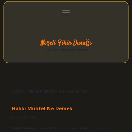
menüyü
Anasayfa
Gizlilik Politikası
Yasal Uyarı
aç
Hakkımızda
Neşeli Fikir Durağı
Hızlı hikayelerle gününü şenlendir!
Etiket:
Hakkın Muhtel olması ne demek
Hakkı Muhtel Ne Demek
Tarih: Eylül 16, 2024
Muhtel olanlar ne demek? Haml, olasılık ve ihtimal anlamına