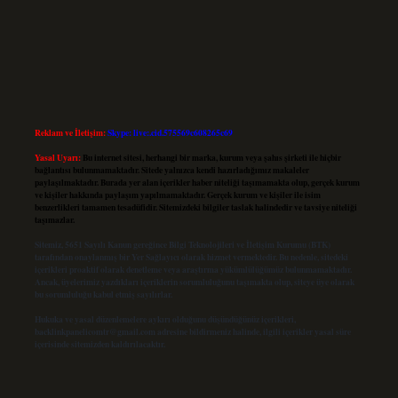
Reklam ve İletişim:
Skype: live:.cid.575569c608265c69
Yasal Uyarı:
Bu internet sitesi, herhangi bir marka, kurum veya şahıs şirketi ile hiçbir
bağlantısı bulunmamaktadır. Sitede yalnızca kendi hazırladığımız makaleler
paylaşılmaktadır. Burada yer alan içerikler haber niteliği taşımamakta olup, gerçek kurum
ve kişiler hakkında paylaşım yapılmamaktadır. Gerçek kurum ve kişiler ile isim
benzerlikleri tamamen tesadüfidir. Sitemizdeki bilgiler taslak halindedir ve tavsiye niteliği
taşımazlar.
Sitemiz, 5651 Sayılı Kanun gereğince Bilgi Teknolojileri ve İletişim Kurumu (BTK)
tarafından onaylanmış bir Yer Sağlayıcı olarak hizmet vermektedir. Bu nedenle, sitedeki
içerikleri proaktif olarak denetleme veya araştırma yükümlülüğümüz bulunmamaktadır.
Ancak, üyelerimiz yazdıkları içeriklerin sorumluluğunu taşımakta olup, siteye üye olarak
bu sorumluluğu kabul etmiş sayılırlar.
Hukuka ve yasal düzenlemelere aykırı olduğunu düşündüğünüz içerikleri,
backlinkpanelicomtr@gmail.com
adresine bildirmeniz halinde, ilgili içerikler yasal süre
içerisinde sitemizden kaldırılacaktır.