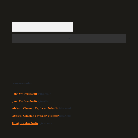
Arama
Son yorumlar
Juno Ve Ceres Nedir
için
admin
Juno Ve Ceres Nedir
için
Altan
Abdestli Olmanın Faydaları Nelerdir
için
admin
Abdestli Olmanın Faydaları Nelerdir
için
Alper
En Ağır Kahve Nedir
için
admin