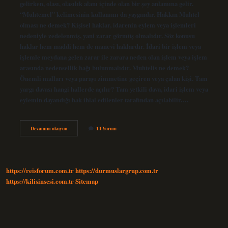
gelirken, olası, olasılık alanı içinde olan bir şey anlamına gelir.
“Muhtemel” kelimesinin kullanımı da yaygındır. Hakkın Muhtel
olması ne demek? Kişisel haklar, idarenin eylem veya işlemleri
nedeniyle zedelenmiş, yani zarar görmüş olmalıdır. Söz konusu
haklar hem maddi hem de manevi haklardır. İdari bir işlem veya
işlemle meydana gelen zarar ile zarara neden olan işlem veya işlem
arasında nedensellik bağı bulunmalıdır. Muhtelis ne demek?
Önemli malları veya parayı zimmetine geçiren veya çalan kişi. Tam
yargı davası hangi hallerde açılır? Tam yetkili dava, idari işlem veya
eylemin dayandığı hak ihlal edilenler tarafından açılabilir.…
Hakkı
Devamını okuyun
14 Yorum
Muhtel
Ne
Demek
https://reisforum.com.tr
https://durmuslargrup.com.tr
https://kilisinsesi.com.tr
Sitemap