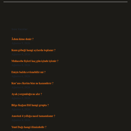
Sidebar
Son Yazılar
Âdem kime denir ?
Ağustos 9, 2026
Kuzu göbeği hangi aylarda toplanır ?
Ağustos 8, 2026
Muhasebe fişleri kaç gün içinde işlenir ?
Ağustos 8, 2026
Enişte baldız evlenebilir mi ?
Ağustos 6, 2026
Kur’an-ı Kerim bize ne kazandırır ?
Ağustos 6, 2026
Ayak yorgunluğu ne alır ?
Ağustos 5, 2026
Bilge Kağan Etil hangi grupta ?
Ağustos 4, 2026
Anestezi 4 yıllığa nasıl tamamlanır ?
Ağustos 4, 2026
Yunt Dağı hangi ilimizdedir ?