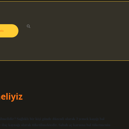
zda
eliyiz
lmelidir? Sağlıklı bir kişi günde düzenli olarak 3 yemek kaşığı bal
 ve ilaç kaynağı olarak tüketilmektedir. Sabah aç karnına bal tüketmenin