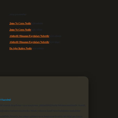
Son yorumlar
Juno Ve Ceres Nedir
için
admin
Juno Ve Ceres Nedir
için
Altan
Abdestli Olmanın Faydaları Nelerdir
için
admin
Abdestli Olmanın Faydaları Nelerdir
için
Alper
En Ağır Kahve Nedir
için
admin
 @karabul
proaktif olarak denetleme veya araştırma yükümlülüğümüz bulunmamaktadır. Ancak,
r bağlantısı bulunmamaktadır. Sitede yalnızca kendi hazırladığımız makaleler
sadüfidir. Sitemiz, kar amacı gütmeyen ve tamamen ücretsiz bir bilgi paylaşım