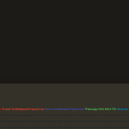
m:
E-mail:
backlinkpaneli@gmail.com
Teams:
forumhizmeti@gmail.com
Whatsapp: 0262 606 0 726
Telegram:
mu (BTK) tarafından onaylanmış bir Yer Sağlayıcı olarak hizmet vermektedir. Bu nedenle, sitedeki içerikleri 
 sorumluluğu kabul etmiş sayılırlar. Bu internet sitesi, herhangi bir marka, kurum veya şahıs şirketi ile hiçbi
kurum ve kişiler hakkında paylaşım yapılmamaktadır. Gerçek kurum ve kişiler ile isim benzerlikleri tamamen te