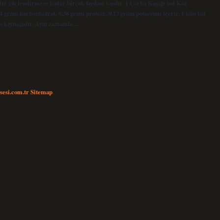
ini güçlendirmeye kadar birçok faydası vardır. 1 Çorba Kaşığı bal Kaç
,4 gram karbonhidrat, 0,38 gram protein, 0,13 gram potasyum içerir. 1 kilo bal
esin kaynağıdır. Aynı zamanda…
nsesi.com.tr
Sitemap