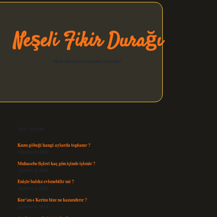
Neşeli Fikir Durağı
Hızlı hikayelerle gününü şenlendir!
Sidebar
elexbet güncel
Son Yazılar
Kuzu göbeği hangi aylarda toplanır ?
Ağustos 8, 2026
Muhasebe fişleri kaç gün içinde işlenir ?
Ağustos 8, 2026
Enişte baldız evlenebilir mi ?
Ağustos 6, 2026
Kur’an-ı Kerim bize ne kazandırır ?
Ağustos 6, 2026