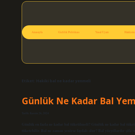
Anasayfa
Gizlilik Politikası
Yasal Uyarı
Hakkımı
Etiket:
Hakiki bal ne kadar yenmeli
Günlük Ne Kadar Bal Yem
Tarih: Kasım 26, 2024
Günlük en fazla ne kadar bal tüketilmeli? Günlük ne kadar bal tüketi
tüketebilir. Bal ne zaman yenirse faydalı olur? Bal yüzyıllardır şifa