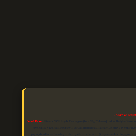
Reklam ve İletişi
Yasal Uyarı:
Sitemiz, 5651 Sayılı Kanun gereğince Bilgi Teknolojileri ve İletişim Kuru
üyelerimiz yazdıkları içeriklerin sorumluluğunu taşımakta olup, siteye üye olarak bu
paylaşılmaktadır. Burada yer alan içerikler haber niteliği taşımamakta olup, gerçek 