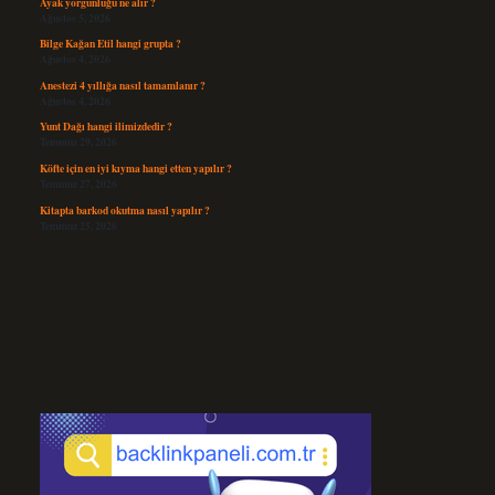
Ayak yorgunluğu ne alır ?
Ağustos 5, 2026
Bilge Kağan Etil hangi grupta ?
Ağustos 4, 2026
Anestezi 4 yıllığa nasıl tamamlanır ?
Ağustos 4, 2026
Yunt Dağı hangi ilimizdedir ?
Temmuz 29, 2026
Köfte için en iyi kıyma hangi etten yapılır ?
Temmuz 27, 2026
Kitapta barkod okutma nasıl yapılır ?
Temmuz 25, 2026