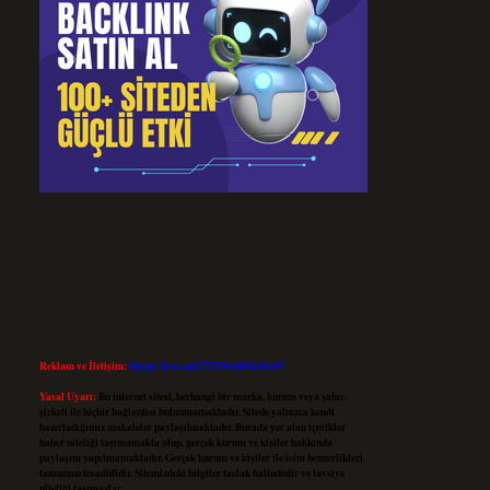
Reklam ve İletişim:
Skype: live:.cid.575569c608265c69
Yasal Uyarı:
Bu internet sitesi, herhangi bir marka, kurum veya şahıs
şirketi ile hiçbir bağlantısı bulunmamaktadır. Sitede yalnızca kendi
hazırladığımız makaleler paylaşılmaktadır. Burada yer alan içerikler
haber niteliği taşımamakta olup, gerçek kurum ve kişiler hakkında
paylaşım yapılmamaktadır. Gerçek kurum ve kişiler ile isim benzerlikleri
tamamen tesadüfidir. Sitemizdeki bilgiler taslak halindedir ve tavsiye
niteliği taşımazlar.