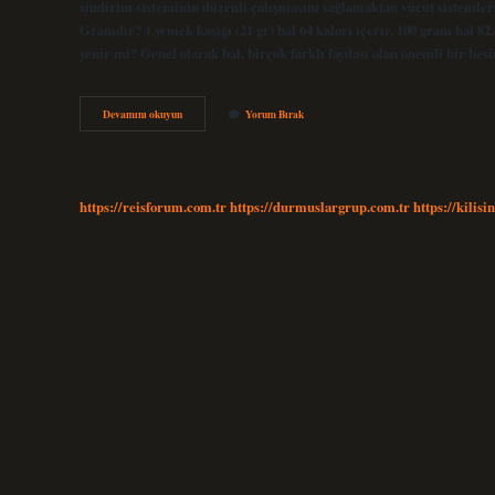
sindirim sisteminin düzenli çalışmasını sağlamaktan vücut sistemler
Gramdır? 1 yemek kaşığı (21 gr) bal 64 kalori içerir. 100 gram bal 82
yenir mi? Genel olarak bal, birçok farklı faydası olan önemli bir b
Günlük
Devamını okuyun
Yorum Bırak
Ne
Kadar
Bal
Yemeliyiz
https://reisforum.com.tr
https://durmuslargrup.com.tr
https://kilisi