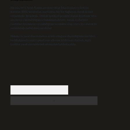
Sitemiz, 5651 Sayılı Kanun gereğince Bilgi Teknolojileri ve İletişim
Kurumu (BTK) tarafından onaylanmış bir Yer Sağlayıcı olarak hizmet
vermektedir. Bu nedenle, sitedeki içerikleri proaktif olarak denetleme veya
araştırma yükümlülüğümüz bulunmamaktadır. Ancak, üyelerimiz
yazdıkları içeriklerin sorumluluğunu taşımakta olup, siteye üye olarak bu
sorumluluğu kabul etmiş sayılırlar.
Hukuka ve yasal düzenlemelere aykırı olduğunu düşündüğünüz içerikleri,
backlinkpanelicomtr@gmail.com
adresine bildirmeniz halinde, ilgili
içerikler yasal süre içerisinde sitemizden kaldırılacaktır.
Arama