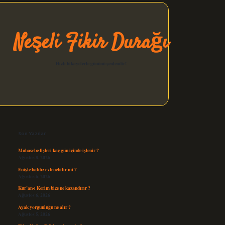
Neşeli Fikir Durağı
Hızlı hikayelerle gününü şenlendir!
Sidebar
elexbet güncel
Son Yazılar
Muhasebe fişleri kaç gün içinde işlenir ?
Ağustos 8, 2026
Enişte baldız evlenebilir mi ?
Ağustos 6, 2026
Kur’an-ı Kerim bize ne kazandırır ?
Ağustos 6, 2026
Ayak yorgunluğu ne alır ?
Ağustos 5, 2026