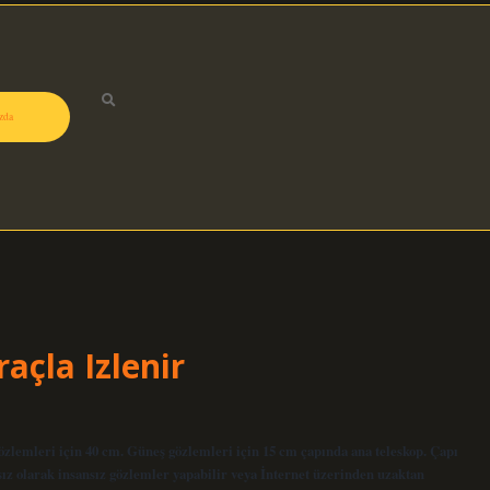
zda
açla Izlenir
özlemleri için 40 cm. Güneş gözlemleri için 15 cm çapında ana teleskop. Çapı
sız olarak insansız gözlemler yapabilir veya İnternet üzerinden uzaktan