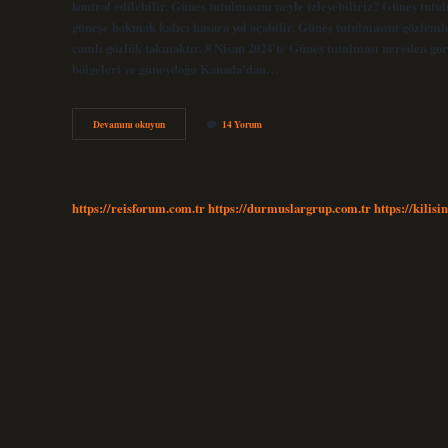
kontrol edilebilir. Güneş tutulmasını neyle izleyebiliriz? Güneş t
güneşe bakmak kalıcı hasara yol açabilir. Güneş tutulmasını gözlemle
camlı gözlük takmaktır. 8 Nisan 2024’te Güneş tutulması nereden gö
bölgeleri ve güneydoğu Kanada’dan…
Güneş
Devamını okuyun
14 Yorum
Tutulması
Hangi
Araçla
Izlenir
https://reisforum.com.tr
https://durmuslargrup.com.tr
https://kilisi