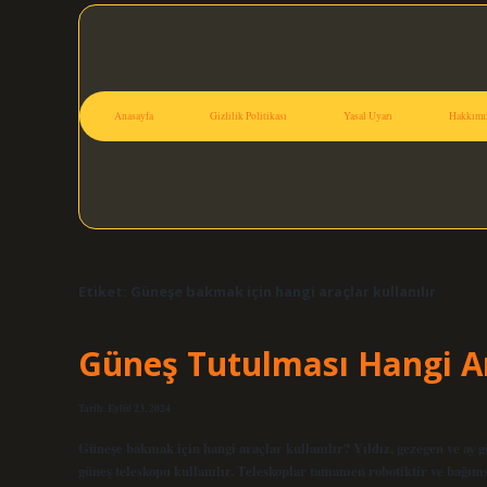
Anasayfa
Gizlilik Politikası
Yasal Uyarı
Hakkımı
Etiket:
Güneşe bakmak için hangi araçlar kullanılır
Güneş Tutulması Hangi Ar
Tarih: Eylül 23, 2024
Güneşe bakmak için hangi araçlar kullanılır? Yıldız, gezegen ve ay g
güneş teleskopu kullanılır. Teleskoplar tamamen robotiktir ve bağım