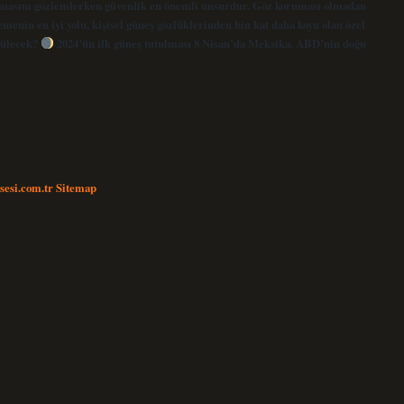
utulmasını gözlemlerken güvenlik en önemli unsurdur. Göz koruması olmadan
menin en iyi yolu, kişisel güneş gözlüklerinden bin kat daha koyu olan özel
rülecek?
2024’ün ilk güneş tutulması 8 Nisan’da Meksika, ABD’nin doğu
nsesi.com.tr
Sitemap