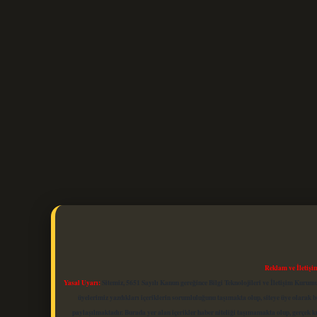
Reklam ve İletişi
Yasal Uyarı:
Sitemiz, 5651 Sayılı Kanun gereğince Bilgi Teknolojileri ve İletişim Kuru
üyelerimiz yazdıkları içeriklerin sorumluluğunu taşımakta olup, siteye üye olarak bu
paylaşılmaktadır. Burada yer alan içerikler haber niteliği taşımamakta olup, gerçek 