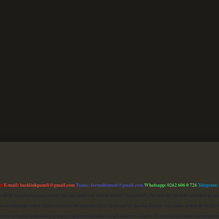
m:
E-mail:
backlinkpaneli@gmail.com
Teams:
forumhizmeti@gmail.com
Whatsapp: 0262 606 0 726
Telegram:
mu (BTK) tarafından onaylanmış bir Yer Sağlayıcı olarak hizmet vermektedir. Bu nedenle, sitedeki içerikleri 
 sorumluluğu kabul etmiş sayılırlar. Bu internet sitesi, herhangi bir marka, kurum veya şahıs şirketi ile hiçbi
kurum ve kişiler hakkında paylaşım yapılmamaktadır. Gerçek kurum ve kişiler ile isim benzerlikleri tamamen te