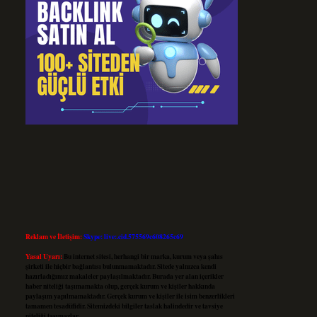
Reklam ve İletişim:
Skype: live:.cid.575569c608265c69
Yasal Uyarı:
Bu internet sitesi, herhangi bir marka, kurum veya şahıs
şirketi ile hiçbir bağlantısı bulunmamaktadır. Sitede yalnızca kendi
hazırladığımız makaleler paylaşılmaktadır. Burada yer alan içerikler
haber niteliği taşımamakta olup, gerçek kurum ve kişiler hakkında
paylaşım yapılmamaktadır. Gerçek kurum ve kişiler ile isim benzerlikleri
tamamen tesadüfidir. Sitemizdeki bilgiler taslak halindedir ve tavsiye
niteliği taşımazlar.