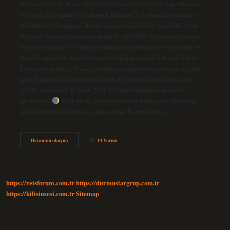
gözlemleri için 40 cm. Güneş gözlemleri için 15 cm çapında ana
teleskop. Çapı güneş teleskopu kullanılır. Teleskoplar tamamen
robotiktir ve bağımsız olarak insansız gözlemler yapabilir veya
İnternet üzerinden uzaktan kontrol edilebilir. Güneş tutulmasını
neyle izleyebiliriz? Güneş tutulmasını gözlemlerken güvenlik en
önemli unsurdur. Göz koruması olmadan güneşe bakmak kalıcı
hasara yol açabilir. Güneş tutulmasını gözlemlemenin en iyi yolu,
kişisel güneş gözlüklerinden bin kat daha koyu olan özel camlı
gözlük takmaktır. 8 Nisan 2024’te Güneş tutulması nereden
görülecek?
2024’ün ilk güneş tutulması 8 Nisan’da Meksika,
ABD’nin doğu bölgeleri ve güneydoğu Kanada’dan…
Güneş
Devamını okuyun
14 Yorum
Tutulması
Hangi
Araçla
Izlenir
https://reisforum.com.tr
https://durmuslargrup.com.tr
https://kilisinsesi.com.tr
Sitemap