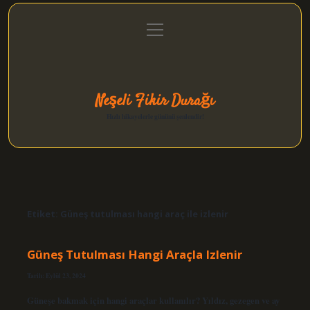
menüyü
Anasayfa
Gizlilik Politikası
Yasal Uyarı
aç
Hakkımızda
Neşeli Fikir Durağı
Hızlı hikayelerle gününü şenlendir!
Etiket:
Güneş tutulması hangi araç ile izlenir
Güneş Tutulması Hangi Araçla Izlenir
Tarih: Eylül 23, 2024
Güneşe bakmak için hangi araçlar kullanılır? Yıldız, gezegen ve ay