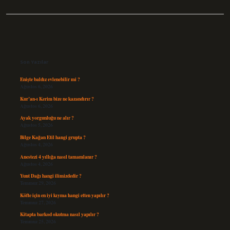
Sidebar
Son Yazılar
Enişte baldız evlenebilir mi ?
Ağustos 6, 2026
Kur’an-ı Kerim bize ne kazandırır ?
Ağustos 6, 2026
Ayak yorgunluğu ne alır ?
Ağustos 5, 2026
Bilge Kağan Etil hangi grupta ?
Ağustos 4, 2026
Anestezi 4 yıllığa nasıl tamamlanır ?
Ağustos 4, 2026
Yunt Dağı hangi ilimizdedir ?
Temmuz 29, 2026
Köfte için en iyi kıyma hangi etten yapılır ?
Temmuz 27, 2026
Kitapta barkod okutma nasıl yapılır ?
Temmuz 25, 2026