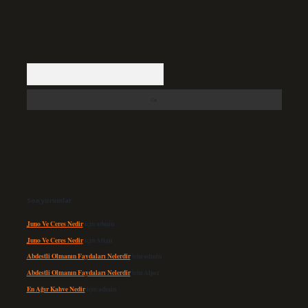
Arama
Son yorumlar
Juno Ve Ceres Nedir
için
admin
Juno Ve Ceres Nedir
için
Altan
Abdestli Olmanın Faydaları Nelerdir
için
admin
Abdestli Olmanın Faydaları Nelerdir
için
Alper
En Ağır Kahve Nedir
için
admin