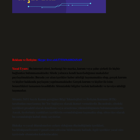
Reklam ve İletişim:
Skype: live:.cid.575569c608265c69
Yasal Uyarı:
Bu internet sitesi, herhangi bir marka, kurum veya şahıs şirketi ile hiçbir
bağlantısı bulunmamaktadır. Sitede yalnızca kendi hazırladığımız makaleler
paylaşılmaktadır. Burada yer alan içerikler haber niteliği taşımamakta olup, gerçek kurum
ve kişiler hakkında paylaşım yapılmamaktadır. Gerçek kurum ve kişiler ile isim
benzerlikleri tamamen tesadüfidir. Sitemizdeki bilgiler taslak halindedir ve tavsiye niteliği
taşımazlar.
Sitemiz, 5651 Sayılı Kanun gereğince Bilgi Teknolojileri ve İletişim Kurumu (BTK)
tarafından onaylanmış bir Yer Sağlayıcı olarak hizmet vermektedir. Bu nedenle, sitedeki
içerikleri proaktif olarak denetleme veya araştırma yükümlülüğümüz bulunmamaktadır.
Ancak, üyelerimiz yazdıkları içeriklerin sorumluluğunu taşımakta olup, siteye üye olarak
bu sorumluluğu kabul etmiş sayılırlar.
Hukuka ve yasal düzenlemelere aykırı olduğunu düşündüğünüz içerikleri,
backlinkpanelicomtr@gmail.com
adresine bildirmeniz halinde, ilgili içerikler yasal süre
içerisinde sitemizden kaldırılacaktır.