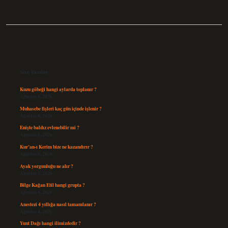
Sidebar
Son Yazılar
Kuzu göbeği hangi aylarda toplanır ?
Ağustos 8, 2026
Muhasebe fişleri kaç gün içinde işlenir ?
Ağustos 8, 2026
Enişte baldız evlenebilir mi ?
Ağustos 6, 2026
Kur’an-ı Kerim bize ne kazandırır ?
Ağustos 6, 2026
Ayak yorgunluğu ne alır ?
Ağustos 5, 2026
Bilge Kağan Etil hangi grupta ?
Ağustos 4, 2026
Anestezi 4 yıllığa nasıl tamamlanır ?
Ağustos 4, 2026
Yunt Dağı hangi ilimizdedir ?