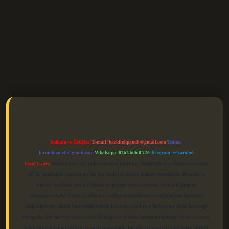
elexbet güncel
Reklam ve İletişim:
E-mail:
backlinkpaneli@gmail.com
Teams:
forumhizmeti@gmail.com
Whatsapp: 0262 606 0 726
Telegram: @karabul
Yasal Uyarı:
Sitemiz, 5651 Sayılı Kanun gereğince Bilgi Teknolojileri ve İletişim Kurumu
(BTK) tarafından onaylanmış bir Yer Sağlayıcı olarak hizmet vermektedir. Bu nedenle,
sitedeki içerikleri proaktif olarak denetleme veya araştırma yükümlülüğümüz
bulunmamaktadır. Ancak, üyelerimiz yazdıkları içeriklerin sorumluluğunu taşımakta
olup, siteye üye olarak bu sorumluluğu kabul etmiş sayılırlar. Bu internet sitesi, herhangi
bir marka, kurum veya şahıs şirketi ile hiçbir bağlantısı bulunmamaktadır. Sitede yalnızca
kendi hazırladığımız makaleler paylaşılmaktadır. Burada yer alan içerikler haber niteliği