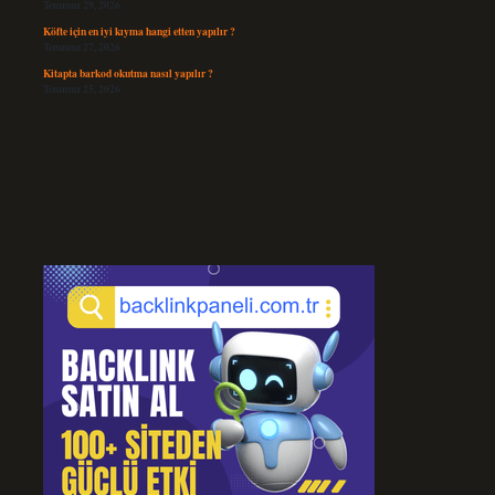
Temmuz 29, 2026
Köfte için en iyi kıyma hangi etten yapılır ?
Temmuz 27, 2026
Kitapta barkod okutma nasıl yapılır ?
Temmuz 25, 2026