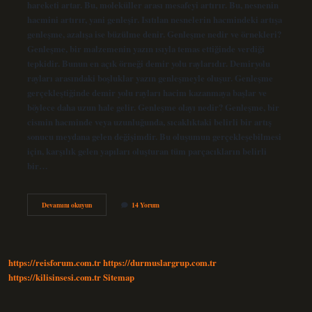
hareketi artar. Bu, moleküller arası mesafeyi artırır. Bu, nesnenin
hacmini artırır, yani genleşir. Isıtılan nesnelerin hacmindeki artışa
genleşme, azalışa ise büzülme denir. Genleşme nedir ve örnekleri?
Genleşme, bir malzemenin yazın ısıyla temas ettiğinde verdiği
tepkidir. Bunun en açık örneği demir yolu raylarıdır. Demiryolu
rayları arasındaki boşluklar yazın genleşmeyle oluşur. Genleşme
gerçekleştiğinde demir yolu rayları hacim kazanmaya başlar ve
böylece daha uzun hale gelir. Genleşme olayı nedir? Genleşme, bir
cismin hacminde veya uzunluğunda, sıcaklıktaki belirli bir artış
sonucu meydana gelen değişimdir. Bu oluşumun gerçekleşebilmesi
için, karşılık gelen yapıları oluşturan tüm parçacıkların belirli
bir…
Genleşme
Devamını okuyun
14 Yorum
Nedir
Proje
Ödevi
https://reisforum.com.tr
https://durmuslargrup.com.tr
https://kilisinsesi.com.tr
Sitemap