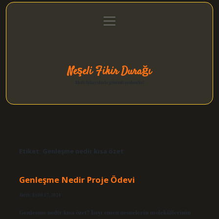
menüyü
Anasayfa
Gizlilik Politikası
Yasal Uyarı
aç
Hakkımızda
Neşeli Fikir Durağı
Hızlı hikayelerle gününü şenlendir!
Etiket:
Genleşme nedir kısa özet
Genleşme Nedir Proje Ödevi
Tarih: Eylül 17, 2024
Genleşme nedir kısa özet? Isıyı emen nesnelerin moleküllerinin