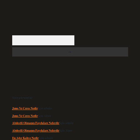
Arama
Son yorumlar
Juno Ve Ceres Nedir
için
admin
Juno Ve Ceres Nedir
için
Altan
Abdestli Olmanın Faydaları Nelerdir
için
admin
Abdestli Olmanın Faydaları Nelerdir
için
Alper
En Ağır Kahve Nedir
için
admin