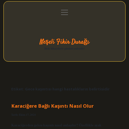
menüyü
Anasayfa
Gizlilik Politikası
Yasal Uyarı
aç
Hakkımızda
Neşeli Fikir Durağı
Hızlı hikayelerle gününü şenlendir!
Etiket:
Gece kaşıntısı hangi hastalıkların belirtisidir
Karaciğere Bağlı Kaşıntı Nasıl Olur
Tarih: Ekim 17, 2024
Karaciğerden gelen kaşıntı nasıl anlaşılır? Özellikle ayak