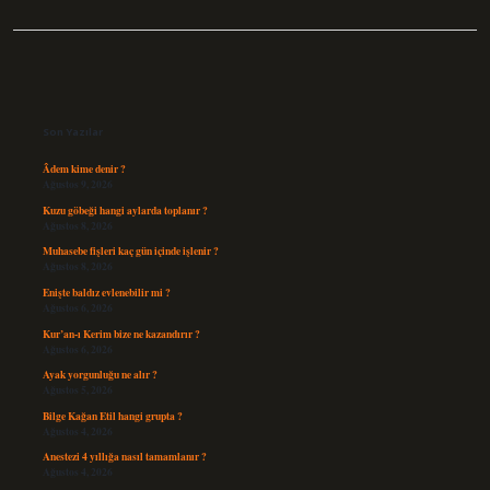
Sidebar
Son Yazılar
Âdem kime denir ?
Ağustos 9, 2026
Kuzu göbeği hangi aylarda toplanır ?
Ağustos 8, 2026
Muhasebe fişleri kaç gün içinde işlenir ?
Ağustos 8, 2026
Enişte baldız evlenebilir mi ?
Ağustos 6, 2026
Kur’an-ı Kerim bize ne kazandırır ?
Ağustos 6, 2026
Ayak yorgunluğu ne alır ?
Ağustos 5, 2026
Bilge Kağan Etil hangi grupta ?
Ağustos 4, 2026
Anestezi 4 yıllığa nasıl tamamlanır ?
Ağustos 4, 2026