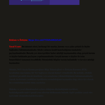
Reklam ve İletişim:
Skype: live:.cid.575569c608265c69
Yasal Uyarı:
Bu internet sitesi, herhangi bir marka, kurum veya şahıs şirketi ile hiçbir
bağlantısı bulunmamaktadır. Sitede yalnızca kendi hazırladığımız makaleler
paylaşılmaktadır. Burada yer alan içerikler haber niteliği taşımamakta olup, gerçek kurum
ve kişiler hakkında paylaşım yapılmamaktadır. Gerçek kurum ve kişiler ile isim
benzerlikleri tamamen tesadüfidir. Sitemizdeki bilgiler taslak halindedir ve tavsiye niteliği
taşımazlar.
Sitemiz, 5651 Sayılı Kanun gereğince Bilgi Teknolojileri ve İletişim Kurumu (BTK)
tarafından onaylanmış bir Yer Sağlayıcı olarak hizmet vermektedir. Bu nedenle, sitedeki
içerikleri proaktif olarak denetleme veya araştırma yükümlülüğümüz bulunmamaktadır.
Ancak, üyelerimiz yazdıkları içeriklerin sorumluluğunu taşımakta olup, siteye üye olarak
bu sorumluluğu kabul etmiş sayılırlar.
Hukuka ve yasal düzenlemelere aykırı olduğunu düşündüğünüz içerikleri,
backlinkpanelicomtr@gmail.com
adresine bildirmeniz halinde, ilgili içerikler yasal süre
içerisinde sitemizden kaldırılacaktır.