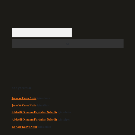
Arama
Son yorumlar
Juno Ve Ceres Nedir
için
admin
Juno Ve Ceres Nedir
için
Altan
Abdestli Olmanın Faydaları Nelerdir
için
admin
Abdestli Olmanın Faydaları Nelerdir
için
Alper
En Ağır Kahve Nedir
için
admin