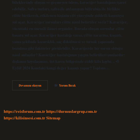
bileklerinde oluşan ve geçmeyen ödem, karaciğer hastalığına işaret
edebilir. Safra tuzları, safra ile atılamayan bilirubin ile birlikte
ciltte birikerek, etkilenen kişinin cilt yüzeyinde şiddetli kaşıntıya
yol açar. Karaciğer sorunları ciltte nasıl belirtiler verir? Karaciğer,
vücuttaki en önemli ikinci organdır. Burada oluşan sorunlar ciltte
hasara yol açar. Karaciğer hastalığı varsa, ciltte sararma, kaşıntı,
yama şeklinde kızarıklık, saç dökülmesi ve tırnak yapısında
bozulma gibi faktörler görülebilir. Karaciğerde bir sorun olduğu
nasıl anlaşılır? Karaciğer hastalığının yaygın belirtileri şunlardır:
dışkının koyulaşması, üst karın bölgesinde ciddi kilo kaybı. .. •5
Eylül 2024 Kandaki hangi değer kaşıntı yapar? Toplam…
Karaciğere
Devamını okuyun
Yorum Bırak
Bağlı
Kaşıntı
Nasıl
Olur
https://reisforum.com.tr
https://durmuslargrup.com.tr
https://kilisinsesi.com.tr
Sitemap