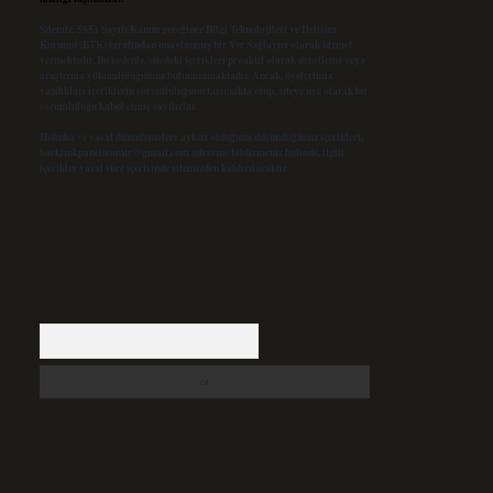
Sitemiz, 5651 Sayılı Kanun gereğince Bilgi Teknolojileri ve İletişim
Kurumu (BTK) tarafından onaylanmış bir Yer Sağlayıcı olarak hizmet
vermektedir. Bu nedenle, sitedeki içerikleri proaktif olarak denetleme veya
araştırma yükümlülüğümüz bulunmamaktadır. Ancak, üyelerimiz
yazdıkları içeriklerin sorumluluğunu taşımakta olup, siteye üye olarak bu
sorumluluğu kabul etmiş sayılırlar.
Hukuka ve yasal düzenlemelere aykırı olduğunu düşündüğünüz içerikleri,
backlinkpanelicomtr@gmail.com
adresine bildirmeniz halinde, ilgili
içerikler yasal süre içerisinde sitemizden kaldırılacaktır.
Arama