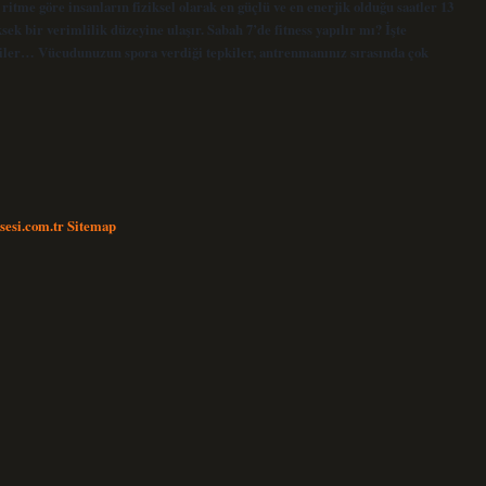
ritme göre insanların fiziksel olarak en güçlü ve en enerjik olduğu saatler 13
sek bir verimlilik düzeyine ulaşır. Sabah 7’de fitness yapılır mı? İşte
kiler… Vücudunuzun spora verdiği tepkiler, antrenmanınız sırasında çok
nsesi.com.tr
Sitemap