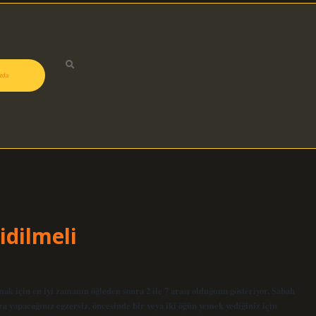
zda
idilmeli
ak için en iyi zamanın öğleden sonra 2 ile 7 arası olduğunu gösteriyor. Sabah
ra yapacağınız egzersiz, öncesinde bir veya iki öğün yemek yediğiniz için