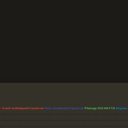
m:
E-mail:
backlinkpaneli@gmail.com
Teams:
forumhizmeti@gmail.com
Whatsapp: 0262 606 0 726
Telegram:
mu (BTK) tarafından onaylanmış bir Yer Sağlayıcı olarak hizmet vermektedir. Bu nedenle, sitedeki içerikleri 
 sorumluluğu kabul etmiş sayılırlar. Bu internet sitesi, herhangi bir marka, kurum veya şahıs şirketi ile hiçbi
kurum ve kişiler hakkında paylaşım yapılmamaktadır. Gerçek kurum ve kişiler ile isim benzerlikleri tamamen te