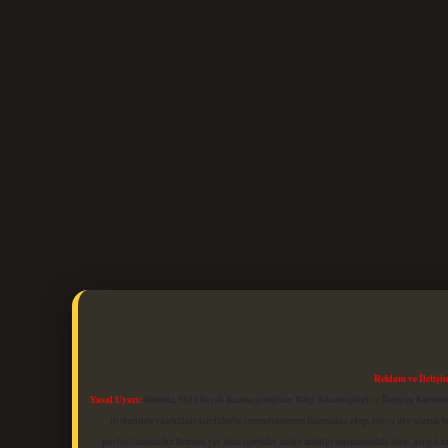
Reklam ve İletişi
Yasal Uyarı:
Sitemiz, 5651 Sayılı Kanun gereğince Bilgi Teknolojileri ve İletişim Kuru
üyelerimiz yazdıkları içeriklerin sorumluluğunu taşımakta olup, siteye üye olarak bu
paylaşılmaktadır. Burada yer alan içerikler haber niteliği taşımamakta olup, gerçek 