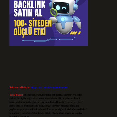
Reklam ve İletişim:
Skype: live:.cid.575569c608265c69
Yasal Uyarı:
Bu internet sitesi, herhangi bir marka, kurum veya şahıs
şirketi ile hiçbir bağlantısı bulunmamaktadır. Sitede yalnızca kendi
hazırladığımız makaleler paylaşılmaktadır. Burada yer alan içerikler
haber niteliği taşımamakta olup, gerçek kurum ve kişiler hakkında
paylaşım yapılmamaktadır. Gerçek kurum ve kişiler ile isim benzerlikleri
tamamen tesadüfidir. Sitemizdeki bilgiler taslak halindedir ve tavsiye
niteliği taşımazlar.