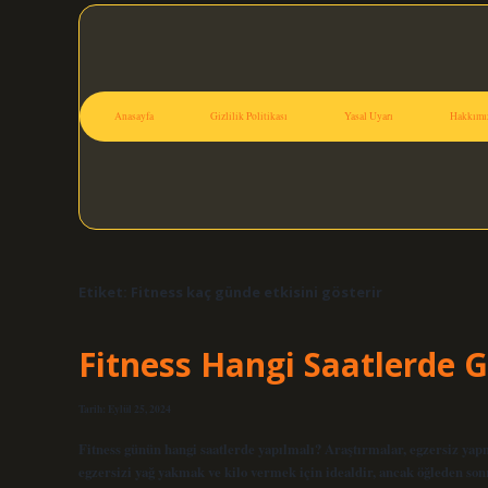
Anasayfa
Gizlilik Politikası
Yasal Uyarı
Hakkımı
Etiket:
Fitness kaç günde etkisini gösterir
Fitness Hangi Saatlerde G
Tarih: Eylül 25, 2024
Fitness günün hangi saatlerde yapılmalı? Araştırmalar, egzersiz yapm
egzersizi yağ yakmak ve kilo vermek için idealdir, ancak öğleden son