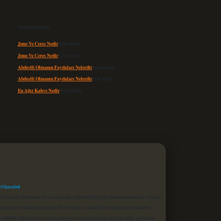
Son yorumlar
Juno Ve Ceres Nedir
için
admin
Juno Ve Ceres Nedir
için
Altan
Abdestli Olmanın Faydaları Nelerdir
için
admin
Abdestli Olmanın Faydaları Nelerdir
için
Alper
En Ağır Kahve Nedir
için
admin
 @karabul
proaktif olarak denetleme veya araştırma yükümlülüğümüz bulunmamaktadır. Ancak,
r bağlantısı bulunmamaktadır. Sitede yalnızca kendi hazırladığımız makaleler
sadüfidir. Sitemiz, kar amacı gütmeyen ve tamamen ücretsiz bir bilgi paylaşım