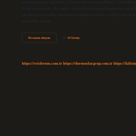
performansınızı artırabilir. Fitnessa ne zaman gidilmeli? Sirkadiyen 
ila 18 saat arasıdır. Bu saatler arasında yapılan antrenmanlar çok yük
vücudumuzun farklı zamanlarda yapılan sporlara verdiği farklı tep
önemlidir. Sabah,…
Fitness
Devamını okuyun
10 Yorum
Hangi
Saatlerde
Gidilmeli
https://reisforum.com.tr
https://durmuslargrup.com.tr
https://kilisi