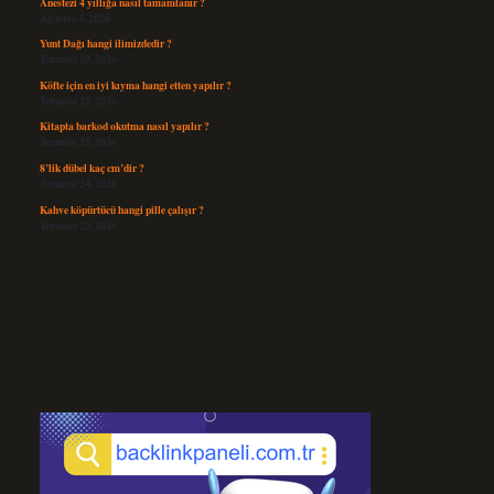
Anestezi 4 yıllığa nasıl tamamlanır ?
Ağustos 4, 2026
Yunt Dağı hangi ilimizdedir ?
Temmuz 29, 2026
Köfte için en iyi kıyma hangi etten yapılır ?
Temmuz 27, 2026
Kitapta barkod okutma nasıl yapılır ?
Temmuz 25, 2026
8’lik dübel kaç cm’dir ?
Temmuz 24, 2026
Kahve köpürtücü hangi pille çalışır ?
Temmuz 23, 2026