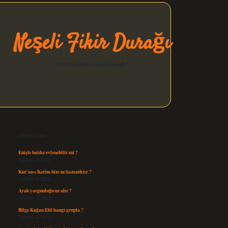
Neşeli Fikir Durağı
Hızlı hikayelerle gününü şenlendir!
Sidebar
elexbet güncel
Son Yazılar
Enişte baldız evlenebilir mi ?
Ağustos 6, 2026
Kur’an-ı Kerim bize ne kazandırır ?
Ağustos 6, 2026
Ayak yorgunluğu ne alır ?
Ağustos 5, 2026
Bilge Kağan Etil hangi grupta ?
Ağustos 4, 2026