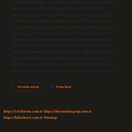
Sözlükteki anlamları: 1 sonuçKategoriTürkçeGenel1Genelgym
Buddy1 satır daha Gym arkadaşı ne demek? “gym buddy”
teriminin İngilizce-Türkçe sözlükteki anlamları: 2 sonuç gym
buddy i. Spor salonunda çalışanlara ne denir? Fitness eğitmeni,
vücut geliştirme ve spor aktiviteleri alanında gerekli eğitimleri
tamamlamış, bu alanda uzmanlaşmış ve kişilere ihtiyaçları
doğrultusunda rehberlik eden kişidir. Spor salonuna ne denir?
Gym, eski Yunanca “gymnasium” kelimesinden gelir. Fitness
stüdyosu anlamına gelir. Spor kankasına ne denir? Bro: Eskiden
“bro” anlamında kullanılırdı. Biz aynı zamanda bilinçsizce
antrenman yapan kişiler için de “bro” anlamını kullanırız. Love
buddy ne demek? Romantik partner: Duygusal bağlanmanın ve…
Spor
Devamını okuyun
Yorum Bırak
Salonu
Arkadaşına
Ne
Denir
https://reisforum.com.tr
https://durmuslargrup.com.tr
https://kilisinsesi.com.tr
Sitemap