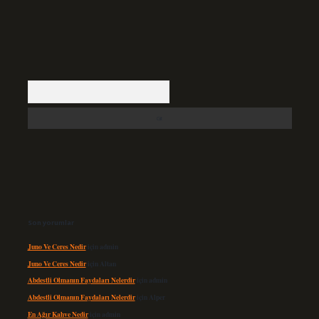
Arama
Son yorumlar
Juno Ve Ceres Nedir
için
admin
Juno Ve Ceres Nedir
için
Altan
Abdestli Olmanın Faydaları Nelerdir
için
admin
Abdestli Olmanın Faydaları Nelerdir
için
Alper
En Ağır Kahve Nedir
için
admin