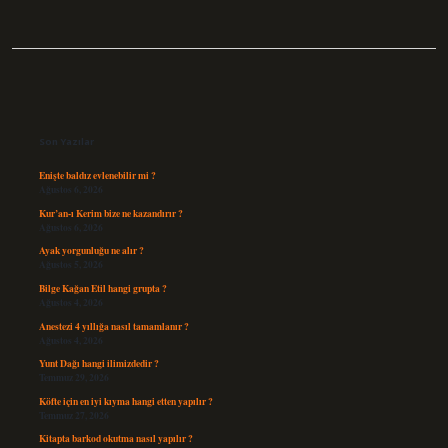
Sidebar
Son Yazılar
Enişte baldız evlenebilir mi ?
Ağustos 6, 2026
Kur’an-ı Kerim bize ne kazandırır ?
Ağustos 6, 2026
Ayak yorgunluğu ne alır ?
Ağustos 5, 2026
Bilge Kağan Etil hangi grupta ?
Ağustos 4, 2026
Anestezi 4 yıllığa nasıl tamamlanır ?
Ağustos 4, 2026
Yunt Dağı hangi ilimizdedir ?
Temmuz 29, 2026
Köfte için en iyi kıyma hangi etten yapılır ?
Temmuz 27, 2026
Kitapta barkod okutma nasıl yapılır ?