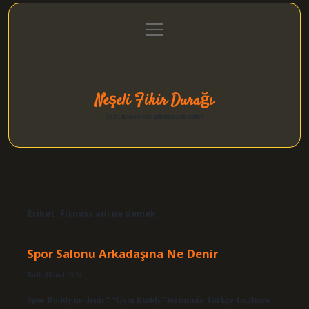
menüyü
Anasayfa
Gizlilik Politikası
Yasal Uyarı
aç
Hakkımızda
Neşeli Fikir Durağı
Hızlı hikayelerle gününü şenlendir!
Etiket:
Fitness adı ne demek
Spor Salonu Arkadaşına Ne Denir
Tarih: Ekim 1, 2024
Spor Buddy ne denir? “Gym Buddy” teriminin Türkçe-İngilizce