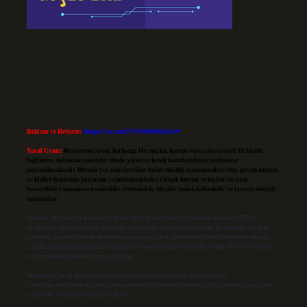
Reklam ve İletişim:
Skype: live:.cid.575569c608265c69
Yasal Uyarı:
Bu internet sitesi, herhangi bir marka, kurum veya şahıs şirketi ile hiçbir
bağlantısı bulunmamaktadır. Sitede yalnızca kendi hazırladığımız makaleler
paylaşılmaktadır. Burada yer alan içerikler haber niteliği taşımamakta olup, gerçek kurum
ve kişiler hakkında paylaşım yapılmamaktadır. Gerçek kurum ve kişiler ile isim
benzerlikleri tamamen tesadüfidir. Sitemizdeki bilgiler taslak halindedir ve tavsiye niteliği
taşımazlar.
Sitemiz, 5651 Sayılı Kanun gereğince Bilgi Teknolojileri ve İletişim Kurumu (BTK)
tarafından onaylanmış bir Yer Sağlayıcı olarak hizmet vermektedir. Bu nedenle, sitedeki
içerikleri proaktif olarak denetleme veya araştırma yükümlülüğümüz bulunmamaktadır.
Ancak, üyelerimiz yazdıkları içeriklerin sorumluluğunu taşımakta olup, siteye üye olarak
bu sorumluluğu kabul etmiş sayılırlar.
Hukuka ve yasal düzenlemelere aykırı olduğunu düşündüğünüz içerikleri,
backlinkpanelicomtr@gmail.com
adresine bildirmeniz halinde, ilgili içerikler yasal süre
içerisinde sitemizden kaldırılacaktır.