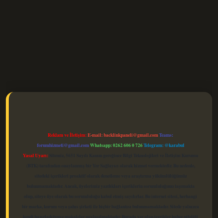
elexbet güncel
Reklam ve İletişim:
E-mail:
backlinkpaneli@gmail.com
Teams:
forumhizmeti@gmail.com
Whatsapp: 0262 606 0 726
Telegram: @karabul
Yasal Uyarı:
Sitemiz, 5651 Sayılı Kanun gereğince Bilgi Teknolojileri ve İletişim Kurumu
(BTK) tarafından onaylanmış bir Yer Sağlayıcı olarak hizmet vermektedir. Bu nedenle,
sitedeki içerikleri proaktif olarak denetleme veya araştırma yükümlülüğümüz
bulunmamaktadır. Ancak, üyelerimiz yazdıkları içeriklerin sorumluluğunu taşımakta
olup, siteye üye olarak bu sorumluluğu kabul etmiş sayılırlar. Bu internet sitesi, herhangi
bir marka, kurum veya şahıs şirketi ile hiçbir bağlantısı bulunmamaktadır. Sitede yalnızca
kendi hazırladığımız makaleler paylaşılmaktadır. Burada yer alan içerikler haber niteliği